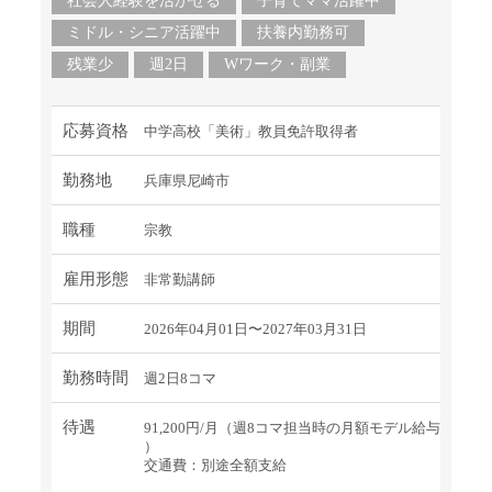
社会人経験を活かせる
子育てママ活躍中
ミドル・シニア活躍中
扶養内勤務可
残業少
週2日
Wワーク・副業
応募資格
中学高校「美術」教員免許取得者
勤務地
兵庫県尼崎市
職種
宗教
雇用形態
非常勤講師
期間
2026年04月01日〜2027年03月31日
勤務時間
週2日8コマ
待遇
91,200円/月（週8コマ担当時の月額モデル給与
）
交通費：別途全額支給