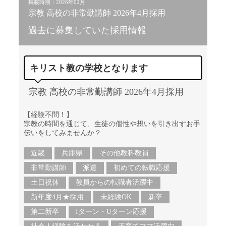
掲載時期：2026年02月
宗教 高校の非常勤講師 2026年4月採用
過去に募集していた採用情報
キリスト教の学校となります
宗教 高校の非常勤講師 2026年4月採用
【経験不問！】
宗教の時間を通じて、生徒の個性や想いを引き出すお手
伝いをしてみませんか？
近畿
兵庫県
その他教科教員
非常勤講師
派遣
初めての転職応援
土日祝休
教員からの転職者活躍中
新年度4月★採用
未経験OK
新卒
第二新卒
Iターン・Uターン応援