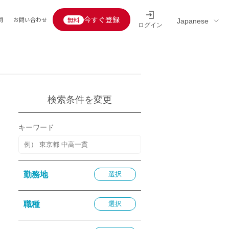
今すぐ登録
問
お問い合わせ
ログイン
Educators’ interview
採用情報一覧
区分
連企業
らの転職者活躍中
定給30万円以上
検索条件を変更
託
用情報
キーワード
定給25万円以上
定給20万円以上
10分以内
勤務地
選択
5分以内
を活かす
職種
選択
活かす
み