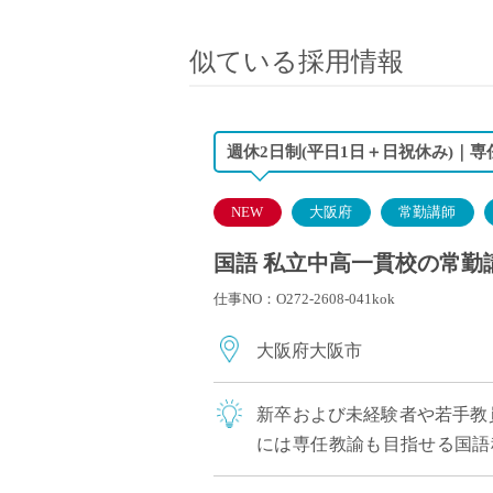
小学校教員
保健体育教員
似ている採用情報
音楽教員
美術教員
ICT支援員
週休2日制(平日1日＋日祝休み)｜
実習助手
司書
NEW
大阪府
常勤講師
カウンセラー
国語 私立中高一貫校の常勤講師
部活動指導員
仕事NO：O272-2608-041kok
学童スタッフ
その他職種
大阪府大阪市
学習支援
チューター
新卒および未経験者や若手教
個別指導
には専任教諭も目指せる国語
ALT/AET
び未経験者や若手教員歓迎。教