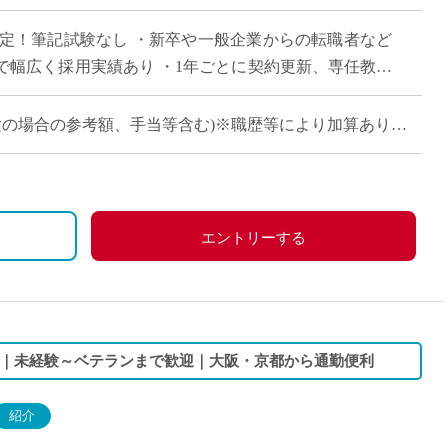
直雇用
決定！筆記試験なし ・新卒や一般企業からの転職者など
免許不
で幅広く採用実績あり ・1年ごとに契約更新、専任教諭
会で活躍する運動部を多数擁しながら […]
卒・未経験の場合の参考額、手当等含む)※職歴等により加算あり
660万円
)：約860万円
、祝日、その他学校が定める日
)：約940万円
エントリーする
分＋30万円)
、労災保険
り｜未経験～ベテランまで歓迎｜大阪・京都から通勤便利
紹介