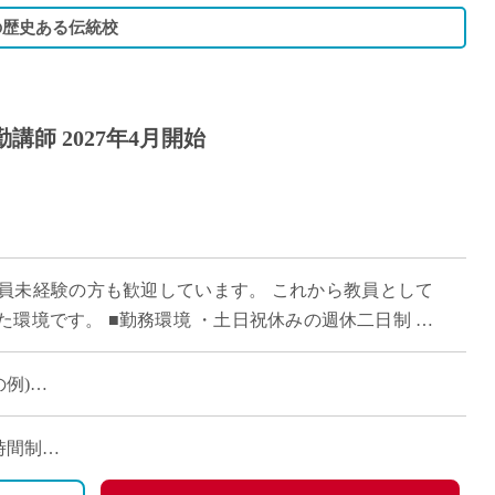
の歴史ある伝統校
師 2027年4月開始
員未経験の方も歓迎しています。 これから教員として
環境です。 ■勤務環境 ・土日祝休みの週休二日制 ・
しやすい勤務体制 ■教育の特徴 ・ […]
の例)
有
働時間制
日曜日)、祝日、その他学校の定める休日