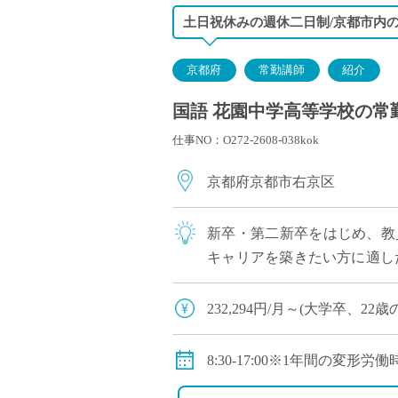
土日祝休みの週休二日制/京都市内
京都府
常勤講師
紹介
国語 花園中学高等学校の常勤講
仕事NO：O272-2608-038kok
京都府京都市右京区
新卒・第二新卒をはじめ、教
キャリアを築きたい方に適した
授業準備や自己研鑽の時間を確保
232,294円/月～(大学卒、22歳
※その他、経歴等による換算
◇手当：通勤手当、残業手当
8:30-17:00※1年間の変形労
◇賞与：有
◇休日：週休二日制(土曜日、