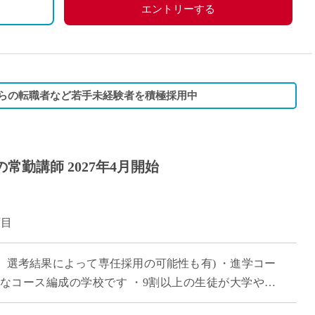
、労災保険
エントリーする
からの転職者など若手未経験者を積極採用中
常勤講師 2027年4月開始
丁目
、選考結果によって専任採用の可能性も有) ・進学コー
なコース編成の学校です ・9割以上の生徒が大学や短
 ・新卒や社会人からのキャリアチェン […]