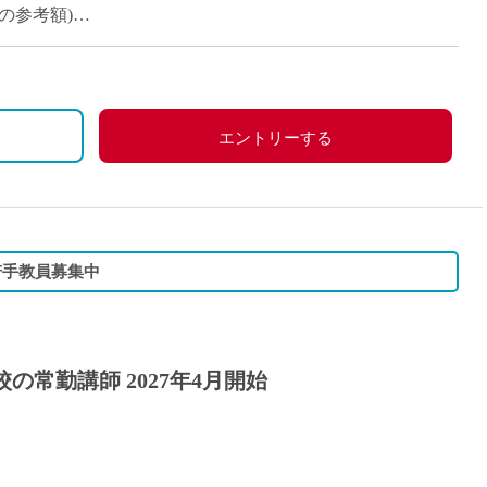
派遣
満の参考額)
紹介予
00円/月
士
未経験
円/月
新卒
フ
第二新
＋日曜日・祝日)、その他学校の定める休日
エントリーする
Iター
、労災保険
社会人
子育て
ミドル
若手教員募集中
扶養内
残業少
1日4
の常勤講師 2027年4月開始
フ
週1日
週2日
Wワー
目
夕方の