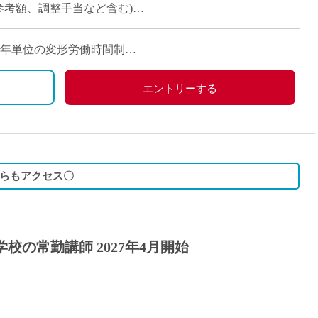
時の参考額、調整手当など含む)
日)※1年単位の変形労働時間制
、労災保険
の他学校スケジュールによる
エントリーする
からもアクセス〇
校の常勤講師 2027年4月開始