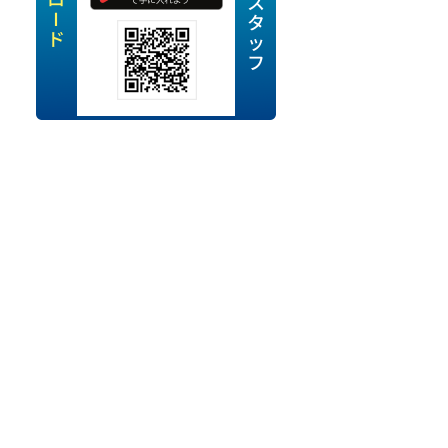
定派遣
OK
卒
ン・Uターン応援
経験を活かせる
ママ活躍中
・シニア活躍中
勤務可
時間以内
ク・副業
み