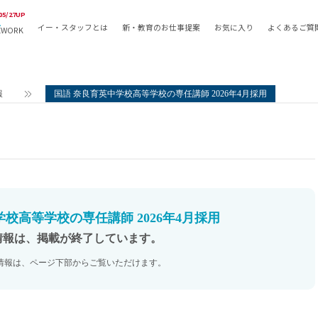
05/27UP
イー・スタッフとは
新・教育のお仕事提案
お気に入り
よくあるご質
EWORK
教員の採用
採用形態
採用
専任教諭
教育関
報
国語 奈良育英中学校高等学校の専任講師 2026年4月採用
常勤講師
教員か
非常勤講師
月額固
常勤職員
業務委
非常勤職員
自社採
アルバイト・パート
月額固
その他
月額固
校高等学校の専任講師 2026年4月採用
正社員
駅徒歩
情報は、掲載が終了しています。
契約社員
駅徒歩
情報は、ページ下部からご覧いただけます。
英語力
資格を
AMの