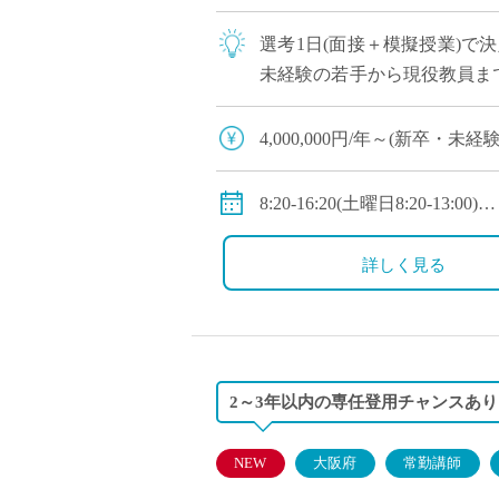
選考1日(面接＋模擬授業)で
未経験の若手から現役教員ま
への登用チャンスあり 全国大
4,000,000円/年～(新
◇年収モデル(参考)
・30歳(教諭・配偶者あり)：約
8:20-16:20(土曜日8:20-13:00)
・40歳(教諭・配偶者及び子２人
◇休日：第二土曜日、日曜日
・50歳(教諭・配偶者及び子２人
詳しく見る
◇手当：各種手当有
◇賞与：有(過去実績3.55ヶ月
◇保険：私学共済、雇用保険
2～3年以内の専任登用チャンスあ
NEW
大阪府
常勤講師