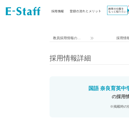
教育の仕事を
採用情報
登録の流れとメリット
もっと知りたい
EWORK TOP
コラム
地域
教科
関東
英語教員
教員採用情報のイ
採用情
東海
社会教員
ー・スタッフ TOP
近畿
理科教員
採用情報詳細
九州
数学教員
北海道
国語教員
沖縄県
その他教科教員
東北
学校事務
国語 奈良育英中学
信越
情報教員
の採用
中国
家庭科教員
※掲載時の
四国
技術教員
北陸
養護教諭
講師（免許不問）