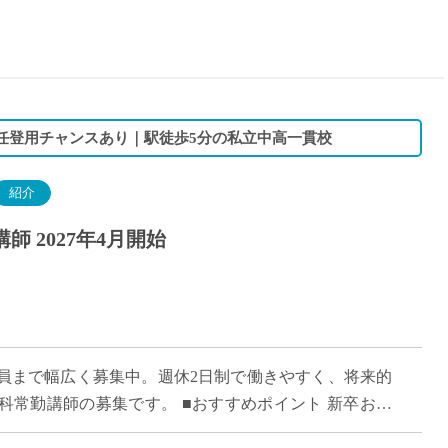
15時
土日祝
初めて
学生O
週6日
専任登用チャンスあり｜駅徒歩5分の私立中高一貫校
週5日
週4日
紹介
週3日
 2027年4月開始
3学期
1学期
新年度
2学期
即日★
員まで幅広く募集中。週休2日制で働きやすく、将来的
学校名
科常勤講師の募集です。 ■おすすめポイント 新卒およ
紹介
育への意欲を重視した採用です。 平日1 […]