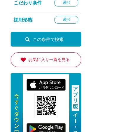
こだわり条件
選択
退勤
休
採用形態
選択
の転職応援
K
お気に入り一覧を見る
★採用
★採用
4月★採用
★採用
急募採用
公開求人