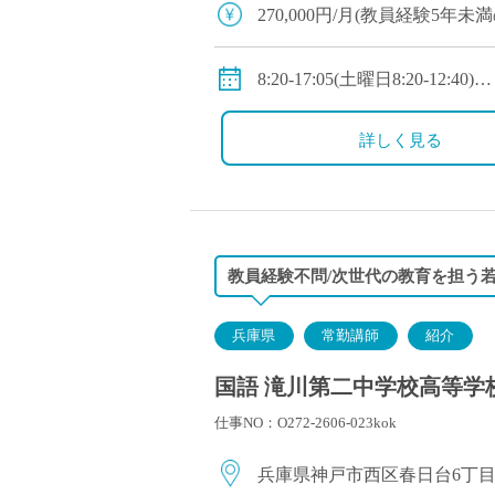
塾・予備校講師
270,000円/月(教員経験5年未
オンライン講師
・教員経験5～10年未満：310,0
幼稚園教諭・保育
・教員経験10年以上：350,000
8:20-17:05(土曜日8:20-12:40)
日本語教師
◇手当：各種有
※1年単位の変形労働時間制
添削・校正スタッ
◇賞与：有
◇休日：週休二日制(平日1日
詳しく見る
学校支援員
◇保険：私学共済、雇用保険
広報・宣伝
一般事務
経理・会計事務
教員経験不問/次世代の教育を担う
総務・人事事務
管理・運営
兵庫県
常勤講師
紹介
営業職
国語 滝川第二中学校高等学校
こども支援スタッ
仕事NO：O272-2606-023kok
兵庫県神戸市西区春日台6丁