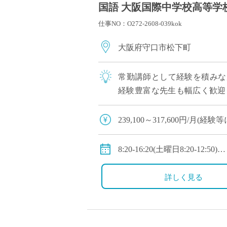
国語 大阪国際中学校高等学校
仕事NO：O272-2608-039kok
大阪府守口市松下町
常勤講師として経験を積みな
経験豊富な先生も幅広く歓迎
まで幅広く歓迎 2～3年以内を
239,100～317,600円/月(経験
・理論年収：3,805,600円～5,54
◇賞与：有(昨年度実績3.4か月分＋
8:20-16:20(土曜日8:20-12:50)
◇手当：各種有(例：担任手当30,8
・1年間の変形労働時間制
◇保険：私学共済、雇用保険
◇休日：第2土曜日、日曜日
詳しく見る