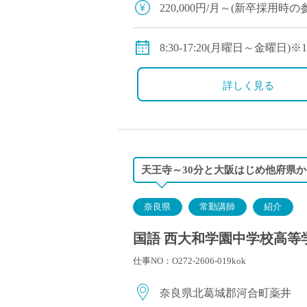
220,000円/月～(新卒採用
◇手当：各種有
◇賞与：有
8:30-17:20(月曜日～金曜
◇保険：私学共済、雇用保険
◇休日：年間120日程度
・土曜日、日曜日、祝日、そ
詳しく見る
天王寺～30分と大阪はじめ他府県
奈良県
常勤講師
紹介
国語 西大和学園中学校高等学
仕事NO：O272-2606-019kok
奈良県北葛城郡河合町薬井