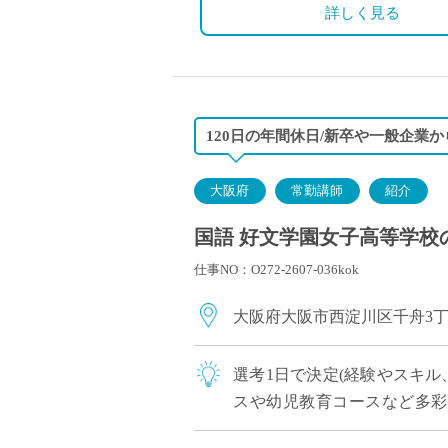
◇保険：私学共済、雇用保険
詳しく見る
120日の年間休日/新卒や一般企業
大阪府
常勤講師
紹介
国語 好文学園女子高等学校の
仕事NO：O272-2607-036kok
大阪府大阪市西淀川区千舟3
選考1日で決定(経験やスキル
スや幼児教育コースなど多彩
大、専門学校に進学しています