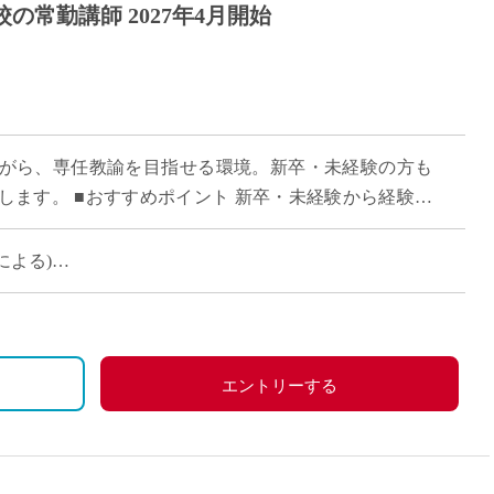
の常勤講師 2027年4月開始
がら、専任教諭を目指せる環境。新卒・未経験の方も
します。 ■おすすめポイント 新卒・未経験から経験者
目安に専任教諭への登用チャンスあり 京 […]
等による)
2,720円
125,000円)
00～34,200円/月)
、労災保険
、祝日、その他学校スケジュールによる
エントリーする