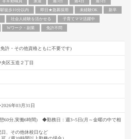
派遣
非常勤職員
派遣
週3日
週4日
週5日
紹介予
駅徒歩10分以内
即日★急募採用
未経験OK
新卒
士
未経験
社会人経験を活かせる
子育てママ活躍中
新卒
Wワーク・副業
免許不問
フ
第二新
Iター
員免許・その他資格ともに不要です)
社会人
中央区玉造２丁目
子育て
ミドル
扶養内
残業少
1日4
026年03月31日
フ
週1日
週2日
00(休憩60分,実働6時間) ◆勤務日：週3~5日(月～金曜の中で相
Wワー
祝日、その他休校日など
夕方の
可（週20時間以上勤務の場合）