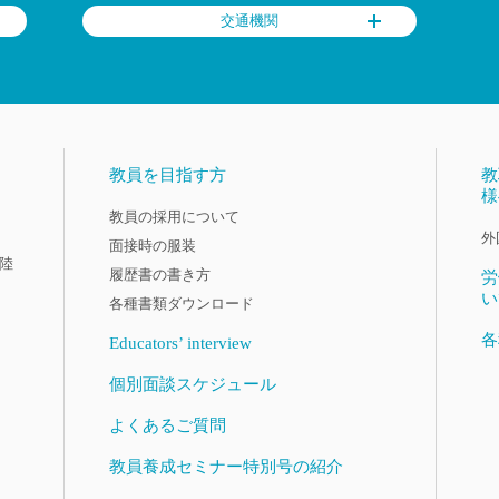
交通機関
教員を目指す方
教
様
教員の採用について
外
面接時の服装
陸
履歴書の書き方
労
い
各種書類ダウンロード
各
Educators’ interview
個別面談スケジュール
よくあるご質問
教員養成セミナー特別号の紹介