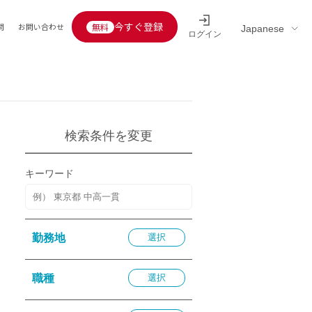
今すぐ登録
問
お問い合わせ
ログイン
Educators’ interview
採用情報一覧
区分
連企業
らの転職者活躍中
定給30万円以上
検索条件を変更
託
用情報
キーワード
定給25万円以上
定給20万円以上
10分以内
勤務地
選択
5分以内
を活かす
職種
選択
活かす
み