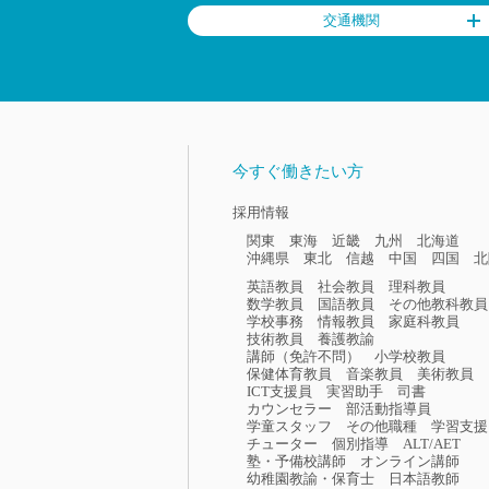
交通機関
今すぐ働きたい方
採用情報
関東
東海
近畿
九州
北海道
沖縄県
東北
信越
中国
四国
北
英語教員
社会教員
理科教員
数学教員
国語教員
その他教科教員
学校事務
情報教員
家庭科教員
技術教員
養護教諭
講師（免許不問）
小学校教員
保健体育教員
音楽教員
美術教員
ICT支援員
実習助手
司書
カウンセラー
部活動指導員
学童スタッフ
その他職種
学習支援
チューター
個別指導
ALT/AET
塾・予備校講師
オンライン講師
幼稚園教諭・保育士
日本語教師