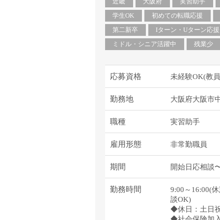
塾・予備校講師
近畿
大阪府
実習助手
オンライン講師
学生OK
初めての転職応援
幼稚園教諭・保育
第二新卒
Iターン・Uターン応援
日本語教師
ミドル・シニア活躍中
残業少
添削・校正スタッ
学校支援員
応募資格
未経験OK(教
広報・宣伝
勤務地
大阪府大阪市
一般事務
経理・会計事務
職種
実習助手
総務・人事事務
管理・運営
雇用形態
非常勤職員
営業職
期間
開始日応相談〜2
こども支援スタッ
勤務時間
9:00～16:
談OK)
◆休日：土日
◆社会保険加入