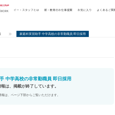
05/27UP
イー・スタッフとは
新・教育のお仕事提案
お気に入り
よくあるご質
EWORK
教員の採用
採用形態
採用
専任教諭
教育関
報
家庭科実習助手 中学高校の非常勤職員 即日採用
常勤講師
教員か
非常勤講師
月額固
常勤職員
業務委
非常勤職員
自社採
アルバイト・パート
月額固
その他
月額固
手 中学高校の非常勤職員 即日採用
正社員
駅徒歩
情報は、掲載が終了しています。
契約社員
駅徒歩
情報は、ページ下部からご覧いただけます。
英語力
資格を
AMの