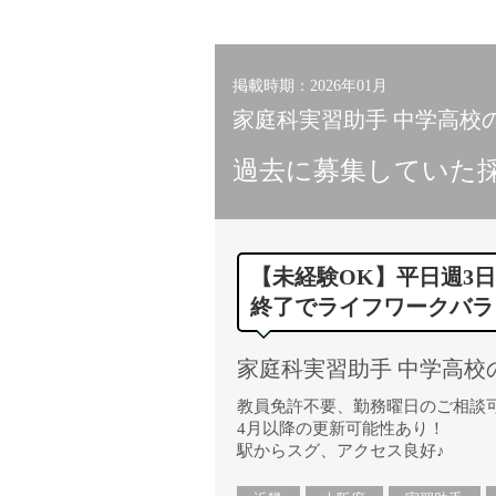
小学校教員
保健体育教員
音楽教員
掲載時期：2026年01月
美術教員
家庭科実習助手 中学高校
ICT支援員
過去に募集していた
実習助手
司書
カウンセラー
【未経験OK】平日週3日
部活動指導員
終了でライフワークバラ
学童スタッフ
その他職種
家庭科実習助手 中学高校
学習支援
チューター
教員免許不要、勤務曜日のご相談
4月以降の更新可能性あり！
個別指導
駅からスグ、アクセス良好♪
ALT/AET