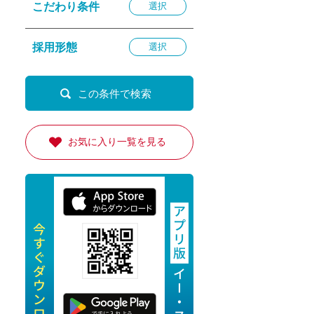
こだわり条件
選択
退勤
休
採用形態
選択
の転職応援
K
お気に入り一覧を見る
★採用
★採用
4月★採用
★採用
急募採用
公開求人