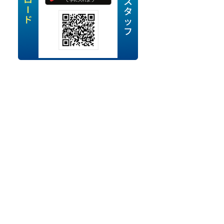
定派遣
OK
卒
ン・Uターン応援
経験を活かせる
ママ活躍中
・シニア活躍中
勤務可
時間以内
ク・副業
み