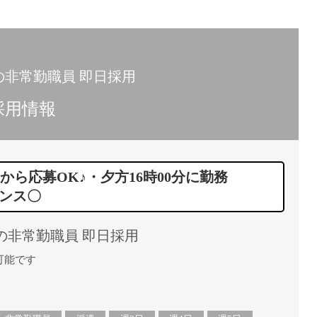
15時
土日祝
初めて
学生O
の非常勤職員 即日採用
週6日
採用情報
週5日
週4日
週3日
から応募OK♪・夕方16時00分に勤務
3学期
ンス〇
1学期
新年度
の非常勤職員 即日採用
2学期
即日★
可能です
学校名
紹介