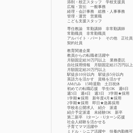
添削・校正スタッフ
学校支援員
広報・宣伝
一般事務
経理・会計事務
総務・人事事務
管理・運営
営業職
こども支援スタッフ
専任教諭
常勤講師
非常勤講師
常勤職員
非常勤職員
アルバイト・パート
その他
正社員
契約社員
教育関連企業
教員からの転職者活躍中
月額固定給30万円以上
業務委託
自社採用情報
月額固定給25万円以上
月額固定給20万円以上
駅徒歩10分以内
駅徒歩5分以内
英語力を活かす
資格を活かす
AMのみ
15時退勤
土日祝休
初めての転職応援
学生OK
週6日
週5日
週4日
週3日
3学期★採用
1学期★採用
新年度4月★採用
2学期★採用
即日★急募採用
学校名公開求人
紹介
派遣
紹介予定派遣
未経験OK
新卒
第二新卒
Iターン・Uターン応援
社会人経験を活かせる
子育てママ活躍中
ミドル・シニア活躍中
扶養内勤務可