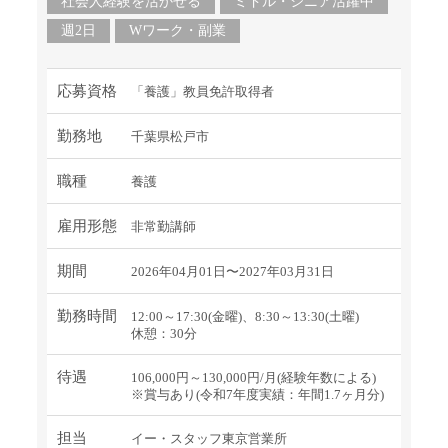
社会人経験を活かせる
ミドル・シニア活躍中
週2日
Wワーク・副業
応募資格
「養護」教員免許取得者
勤務地
千葉県松戸市
職種
養護
雇用形態
非常勤講師
期間
2026年04月01日〜2027年03月31日
勤務時間
12:00～17:30(金曜)、8:30～13:30(土曜)
休憩：30分
待遇
106,000円～130,000円/月(経験年数による)
※賞与あり(令和7年度実績：年間1.7ヶ月分)
担当
イー・スタッフ東京営業所