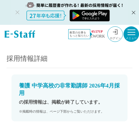
教員採用情
採用情報
05/27UP
教育の仕事を
EWORK
もっと知りたい
報のイー・
養護 中学高校の非常勤講師 2026年4月採用
ログイン
スタッフ
TOP
採用情報詳細
養護 中学高校の非常勤講師 2026年4月採
用
の採用情報は、掲載が終了しています。
※掲載時の情報は、ページ下部からご覧いただけます。