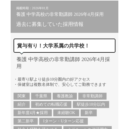
掲載時期：2026年01月
養護 中学高校の非常勤講師 2026年4月採用
過去に募集していた採用情報
賞与有り！大学系属の共学校！
養護 中学高校の非常勤講師 2026年4月採
用
・最寄り駅より徒歩10分圏内の好アクセス
・保健室は複数名体制で、安心してご勤務できます
関東
千葉県
養護教諭
非常勤講師
紹介
初めての転職応援
駅徒歩10分以内
新年度4月★採用
未経験OK
新卒
第二新卒
Iターン・Uターン応援