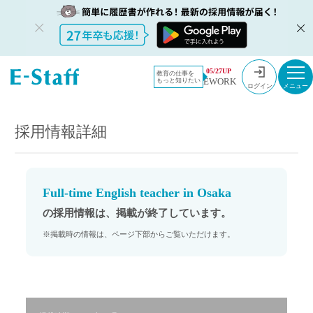
教員採用情
採用情報
05/27UP
教育の仕事を
EWORK
もっと知りたい
報のイー・
Full-time English teacher in Osaka
ログイン
スタッフ
TOP
採用情報詳細
Full-time English teacher in Osaka
の採用情報は、掲載が終了しています。
※掲載時の情報は、ページ下部からご覧いただけます。