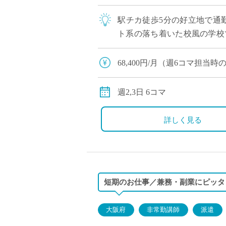
駅チカ徒歩5分の好立地で通
ト系の落ち着いた校風の学校
ちに向き合い寄り添いたい先生
68,400円/月（週6コマ担当
交通費別途全額支給
週2,3日 6コマ
詳しく見る
短期のお仕事／兼務・副業にピッタ
大阪府
非常勤講師
派遣