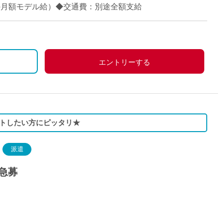
派遣
当時の月額モデル給）◆交通費：別途全額支給
紹介予
士
未経験
新卒
フ
第二新
エントリーする
Iター
社会人
子育て
ミドル
トしたい方にピッタリ★
扶養内
残業少
派遣
1日4
急募
フ
週1日
週2日
Wワー
夕方の