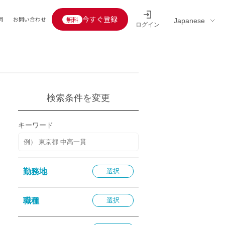
今すぐ登録
問
お問い合わせ
ログイン
Educators’ interview
採用情報一覧
区分
連企業
らの転職者活躍中
定給30万円以上
検索条件を変更
託
用情報
キーワード
定給25万円以上
定給20万円以上
10分以内
勤務地
選択
5分以内
を活かす
職種
選択
活かす
み