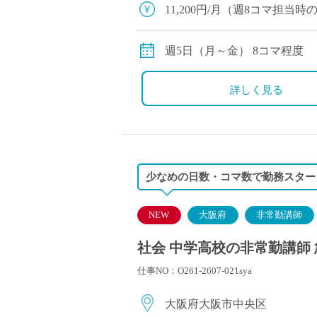
塾・予備校講師
11,200円/月（週8コマ担
オンライン講師
幼稚園教諭・保育
週5日（月～金） 8コマ程度
日本語教師
添削・校正スタッ
詳しく見る
学校支援員
広報・宣伝
一般事務
経理・会計事務
少なめの日数・コマ数で勤務スター
総務・人事事務
管理・運営
NEW
大阪府
非常勤講師
営業職
社会 中学高校の非常勤講師 
こども支援スタッ
仕事NO：O261-2607-021sya
大阪府大阪市中央区