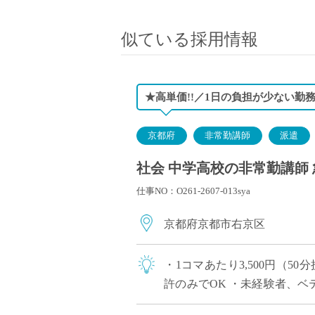
小学校教員
保健体育教員
似ている採用情報
音楽教員
美術教員
ICT支援員
★高単価!!／1日の負担が少ない勤
実習助手
司書
京都府
非常勤講師
派遣
カウンセラー
社会 中学高校の非常勤講師 
部活動指導員
仕事NO：O261-2607-013sya
学童スタッフ
その他職種
京都府京都市右京区
学習支援
チューター
・1コマあたり3,500円（
個別指導
許のみでOK ・未経験者、ベ
ALT/AET
ニューアルされたキレイな校