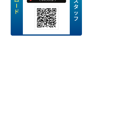
定派遣
OK
卒
ン・Uターン応援
経験を活かせる
ママ活躍中
・シニア活躍中
勤務可
時間以内
ク・副業
み