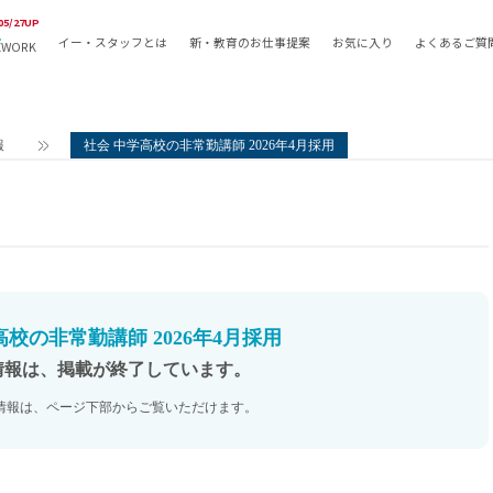
05/27UP
イー・スタッフとは
新・教育のお仕事提案
お気に入り
よくあるご質
EWORK
教員の採用
採用形態
採用
専任教諭
教育関
報
社会 中学高校の非常勤講師 2026年4月採用
常勤講師
教員か
非常勤講師
月額固
常勤職員
業務委
非常勤職員
自社採
アルバイト・パート
月額固
その他
月額固
高校の非常勤講師 2026年4月採用
正社員
駅徒歩
情報は、掲載が終了しています。
契約社員
駅徒歩
情報は、ページ下部からご覧いただけます。
英語力
資格を
AMの