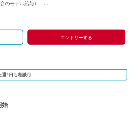
当の場合のモデル給与）
エントリーする
た週2日も相談可
開始