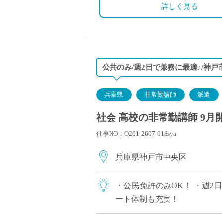
詳しく見る
公共のみ/週2日で兼務に最適♪/神戸
兵庫県
非常勤講師
派遣
社会 高校の非常勤講師 9月
仕事NO：O261-2607-018sya
兵庫県神戸市中央区
・公民免許のみOK！ ・週2
ート体制も充実！