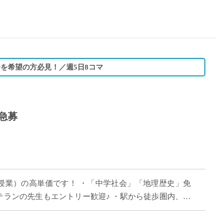
15時
土日祝
初めて
学生O
週6日
務を希望の方必見！／週5日8コマ
週5日
週4日
週3日
急募
3学期
1学期
新年度
2学期
即日★
50分授業）の高単価です！ ・「中学社会」「地理歴史」免
学校名
テランの先生もエントリー歓迎♪ ・駅から徒歩圏内、リ
紹介
舎で授業が可能！