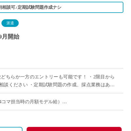
割相談可♪定期試験問題作成ナシ
派遣
9月開始
高校どちらか一方のエントリーも可能です！ ・2限目から
相談ください ・定期試験問題の作成、採点業務はあり
活動の成績評価となります
週6～14コマ担当時の月額モデル給）
車通勤の場合は弊社規定による）