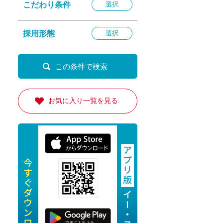
こだわり条件
選択
退勤
休
採用形態
選択
の転職応援
K
お気に入り一覧を見る
★採用
★採用
4月★採用
★採用
急募採用
公開求人