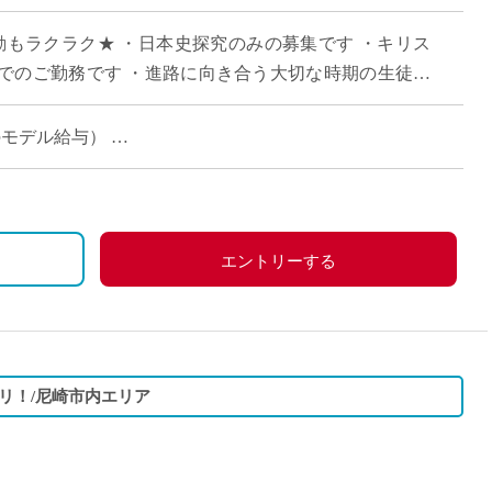
直雇用
勤もラクラク★ ・日本史探究のみの募集です ・キリス
免許不
でのご勤務です ・進路に向き合う大切な時期の生徒た
歓迎します ・月～金のうち、ご勤務可能 […]
時のモデル給与）
エントリーする
リ！/尼崎市内エリア