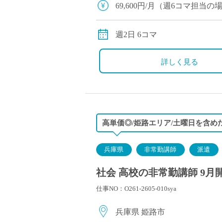
69,600円/月（週6コマ担
別途交通費全額支給
週2日 6コマ
詳しく見る
高単価◎/姫路エリア/土曜日を含め
兵庫県
非常勤講師
派遣
社会 高校の非常勤講師 9月
仕事NO：O261-2605-010sya
兵庫県 姫路市