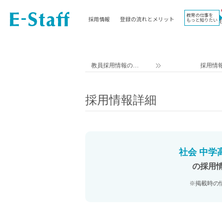
教育の仕事を
採用情報
登録の流れとメリット
もっと知りたい
EWORK TOP
コラム
地域
教科
関東
英語教員
教員採用情報のイ
採用情
東海
社会教員
ー・スタッフ TOP
近畿
理科教員
採用情報詳細
九州
数学教員
北海道
国語教員
沖縄県
その他教科教員
東北
学校事務
社会 中学
信越
情報教員
の採用
中国
家庭科教員
※掲載時の
四国
技術教員
北陸
養護教諭
講師（免許不問）