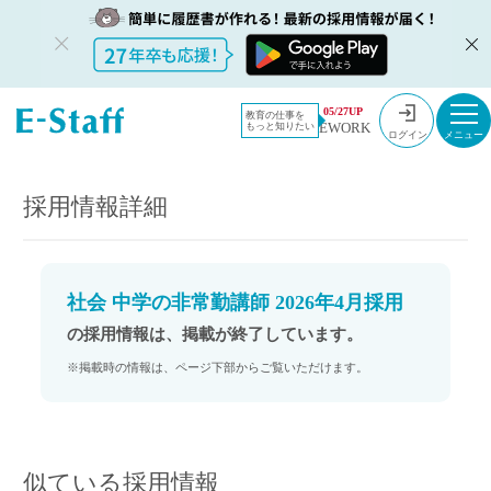
教員採用情
採用情報
05/27UP
教育の仕事を
EWORK
もっと知りたい
報のイー・
社会 中学の非常勤講師 2026年4月採用
ログイン
スタッフ
TOP
採用情報詳細
社会 中学の非常勤講師 2026年4月採用
の採用情報は、掲載が終了しています。
※掲載時の情報は、ページ下部からご覧いただけます。
似ている採用情報