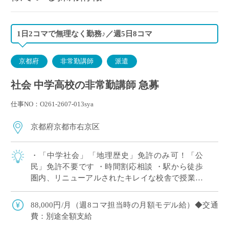
1日2コマで無理なく勤務♪／週5日8コマ
京都府
非常勤講師
派遣
社会 中学高校の非常勤講師 急募
仕事NO：O261-2607-013sya
京都府京都市右京区
・「中学社会」「地理歴史」免許のみ可！「公
民」免許不要です ・時間割応相談 ・駅から徒歩
圏内、リニューアルされたキレイな校舎で授業が
可能です
88,000円/月（週8コマ担当時の月額モデル給）◆交通
費：別途全額支給