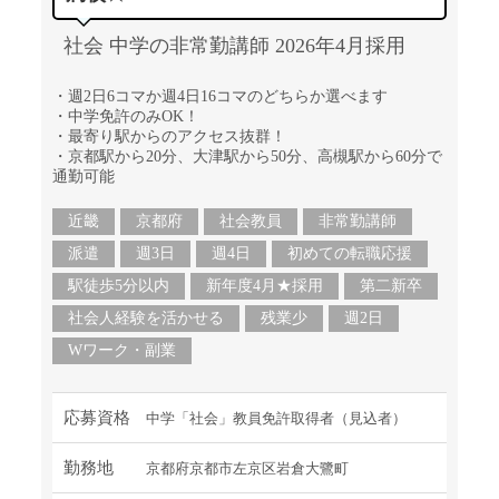
社会 中学の非常勤講師 2026年4月採用
・週2日6コマか週4日16コマのどちらか選べます
・中学免許のみOK！
・最寄り駅からのアクセス抜群！
・京都駅から20分、大津駅から50分、高槻駅から60分で
通勤可能
近畿
京都府
社会教員
非常勤講師
派遣
週3日
週4日
初めての転職応援
駅徒歩5分以内
新年度4月★採用
第二新卒
社会人経験を活かせる
残業少
週2日
Wワーク・副業
応募資格
中学「社会」教員免許取得者（見込者）
勤務地
京都府京都市左京区岩倉大鷺町