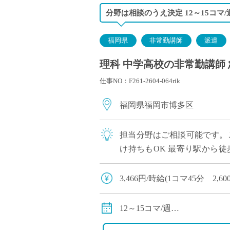
分野は相談のうえ決定 12～15コマ
福岡県
非常勤講師
派遣
理科 中学高校の非常勤講師 
仕事NO：F261-2604-064rik
福岡県福岡市博多区
担当分野はご相談可能です。ご
け持ちもOK 最寄り駅から徒
の開始：9:10～ 5限目の開始：1
3,466円/時給(1コマ45分 2,
124,800円/月(週12コマで
156,000円/月(週15コマで
12～15コマ/週
交通費支給(上限40,000円)
授業時間：45分