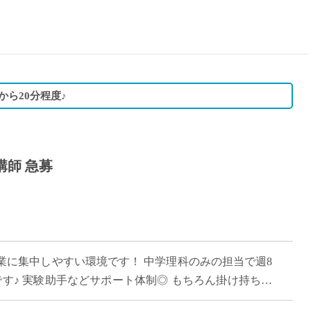
15時
土日祝
初めて
学生O
週6日
から20分程度♪
週5日
週4日
週3日
講師 急募
3学期
1学期
新年度
2学期
即日★
業に集中しやすい環境です！ 中学理科のみの担当で週8
学校名
す♪ 実験助手などサポート体制◎ もちろん掛け持ちも
紹介