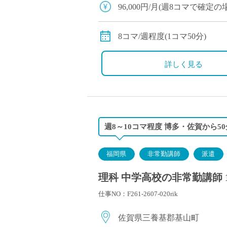
塾・予備校講師
96,000円/月(週8コマで確定
オンライン講師
交通費全額支給
幼稚園教諭・保育
8コマ/週程度(1コマ50分)
日本語教師
添削・校正スタッ
詳しく見る
学校支援員
広報・宣伝
一般事務
経理・会計事務
週8～10コマ程度 博多・佐賀から5
総務・人事事務
管理・運営
福岡県
非常勤講師
派遣
営業職
理科 中学高校の非常勤講師 
こども支援スタッ
仕事NO：F261-2607-020rik
佐賀県三養基郡基山町