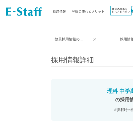
教育の仕事を
採用情報
登録の流れとメリット
もっと知りたい
EWORK TOP
コラム
地域
教科
関東
英語教員
教員採用情報のイ
採用情
東海
社会教員
ー・スタッフ TOP
近畿
理科教員
採用情報詳細
九州
数学教員
北海道
国語教員
沖縄県
その他教科教員
東北
学校事務
理科 中学
信越
情報教員
の採用
中国
家庭科教員
※掲載時の
四国
技術教員
北陸
養護教諭
講師（免許不問）