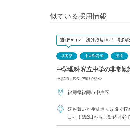
小学校教員
保健体育教員
似ている採用情報
音楽教員
美術教員
ICT支援員
週2日8コマ 掛け持ちOK！ 博多駅
実習助手
司書
福岡県
非常勤講師
派遣
カウンセラー
中学理科 私立中学の非常勤
部活動指導員
仕事NO：F261-2503-063rik
学童スタッフ
その他職種
福岡県福岡市中央区
学習支援
チューター
落ち着いた生徒さんが多く授
個別指導
コマ！週2日からご勤務可能で
ALT/AET
OK！ 自動車通勤可