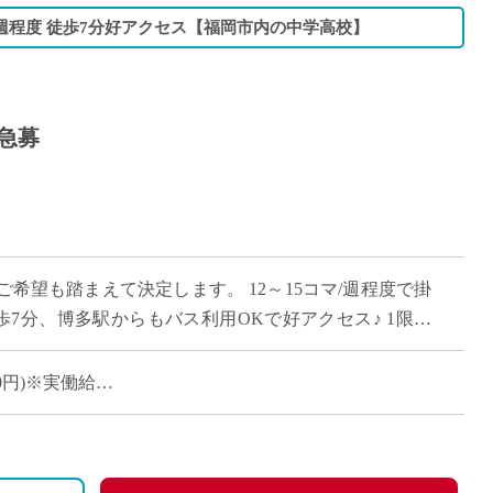
/週程度 徒歩7分好アクセス【福岡市内の中学高校】
急募
希望も踏まえて決定します。 12～15コマ/週程度で掛
歩7分、博多駅からもバス利用OKで好アクセス♪ 1限目
3:35～
600円)※実働給
月4週勤務の場合の参考額)
月4週勤務の場合の参考額)