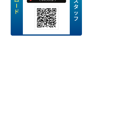
定派遣
OK
卒
ン・Uターン応援
経験を活かせる
ママ活躍中
・シニア活躍中
勤務可
時間以内
ク・副業
み