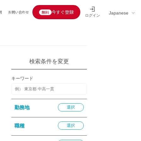
今すぐ登録
問
お問い合わせ
ログイン
Educators’ interview
採用情報一覧
区分
連企業
らの転職者活躍中
定給30万円以上
検索条件を変更
託
用情報
キーワード
定給25万円以上
定給20万円以上
10分以内
勤務地
選択
5分以内
を活かす
職種
選択
活かす
み