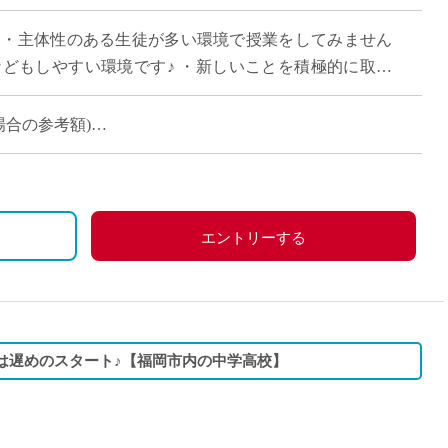
直雇用
 ・主体性のある生徒が多い環境で授業をしてみません
免許不
などもしやすい環境です♪ ・新しいことを積極的に取り
・週8～10コマ程度で掛け持ちOK！ […]
の場合の参考額)
定の場合の参考額)
エントリーする
1限は遅めのスタート♪【福岡市内の中学高校】