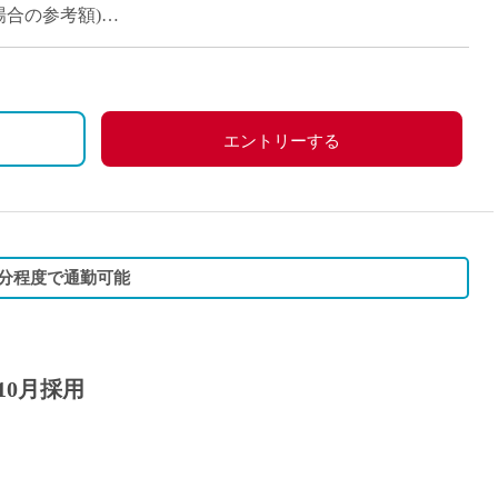
派遣
の場合の参考額)
紹介予
士
未経験
新卒
フ
第二新
エントリーする
Iター
社会人
子育て
ミドル
0分程度で通勤可能
扶養内
残業少
1日4
10月採用
フ
週1日
週2日
Wワー
夕方の