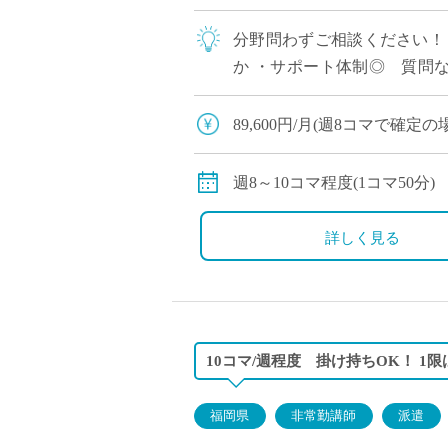
分野問わずご相談ください！
か ・サポート体制◎ 質問
入れている柔軟な学校で勤務！ 
89,600円/月(週8コマで確定
112,000円/月(週10コマで確
交通費全額支給
週8～10コマ程度(1コマ50分)
詳しく見る
10コマ/週程度 掛け持ちOK！ 
福岡県
非常勤講師
派遣