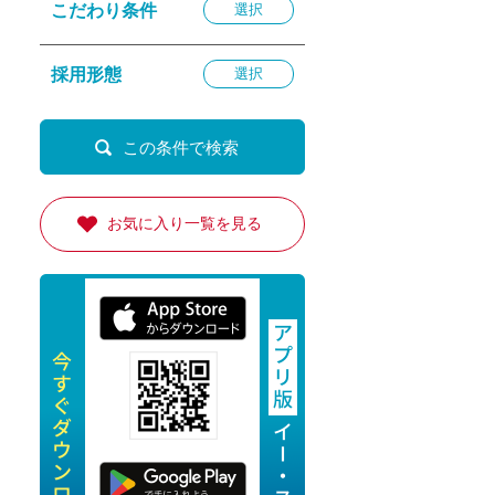
こだわり条件
選択
退勤
休
採用形態
選択
の転職応援
K
お気に入り一覧を見る
★採用
★採用
4月★採用
★採用
急募採用
公開求人