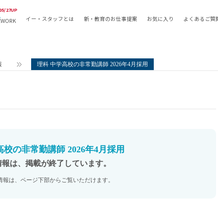
05/27UP
イー・スタッフとは
新・教育のお仕事提案
お気に入り
よくあるご質
EWORK
教員の採用
採用形態
採用
専任教諭
教育関
報
理科 中学高校の非常勤講師 2026年4月採用
常勤講師
教員か
非常勤講師
月額固
常勤職員
業務委
非常勤職員
自社採
アルバイト・パート
月額固
その他
月額固
高校の非常勤講師 2026年4月採用
正社員
駅徒歩
情報は、掲載が終了しています。
契約社員
駅徒歩
情報は、ページ下部からご覧いただけます。
英語力
資格を
AMの