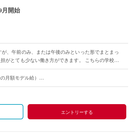
9月開始
勤務ですが、午前のみ、または午後のみといった形でまとまっ
負担がとても少ない働き方ができます。 こちらの学校は
理念に掲げ、生徒一人ひとりが自 […]
担当時の月額モデル給）
エントリーする