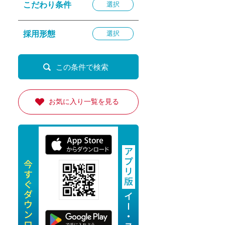
こだわり条件
選択
退勤
休
採用形態
選択
の転職応援
K
お気に入り一覧を見る
★採用
★採用
4月★採用
★採用
急募採用
公開求人