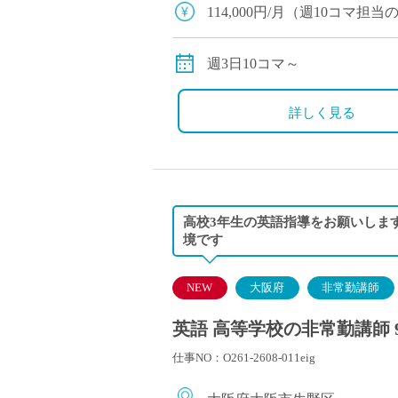
塾・予備校講師
114,000円/月（週10コマ
オンライン講師
別途交通費全額支給
幼稚園教諭・保育
週3日10コマ～
日本語教師
添削・校正スタッ
詳しく見る
学校支援員
広報・宣伝
一般事務
経理・会計事務
高校3年生の英語指導をお願いしま
総務・人事事務
境です
管理・運営
営業職
NEW
大阪府
非常勤講師
こども支援スタッ
英語 高等学校の非常勤講師 
仕事NO：O261-2608-011eig