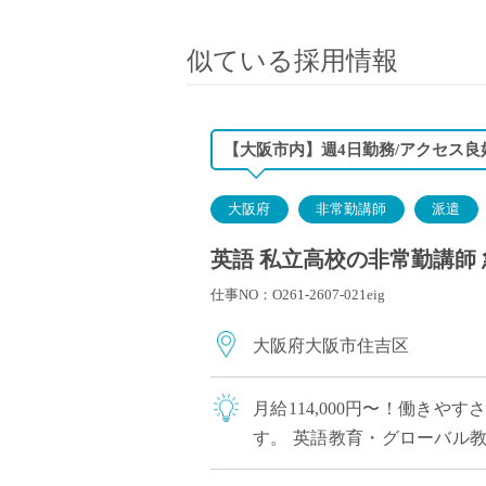
小学校教員
保健体育教員
似ている採用情報
音楽教員
美術教員
ICT支援員
【大阪市内】週4日勤務/アクセス良
実習助手
司書
大阪府
非常勤講師
派遣
カウンセラー
英語 私立高校の非常勤講師 
部活動指導員
仕事NO：O261-2607-021eig
学童スタッフ
その他職種
大阪府大阪市住吉区
学習支援
チューター
月給114,000円〜！働き
個別指導
す。 英語教育・グローバル
ALT/AET
生徒が多く、やりがいを感じな