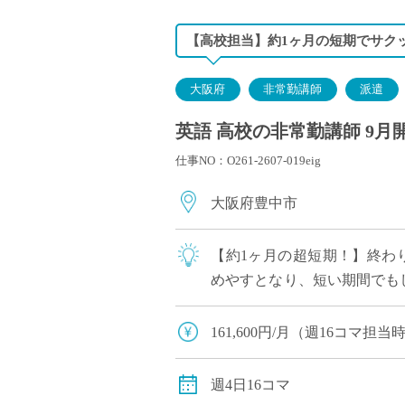
【高校担当】約1ヶ月の短期でサク
大阪府
非常勤講師
派遣
英語 高校の非常勤講師 9月
仕事NO：O261-2607-019eig
大阪府豊中市
【約1ヶ月の超短期！】終わり
めやすとなり、短い期間でもし
コマご担当いただきます ・こ
161,600円/月（週16コマ
交通費：別途全額支給
週4日16コマ