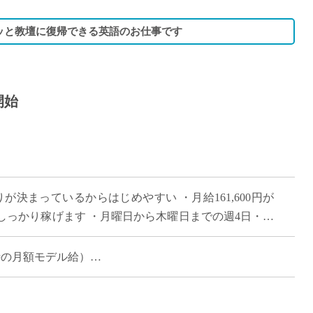
ッと教壇に復帰できる英語のお仕事です
開始
が決まっているからはじめやすい ・月給161,600円が
っかり稼げます ・月曜日から木曜日までの週4日・16
れまで長年つちかってこられた […]
担当時の月額モデル給）