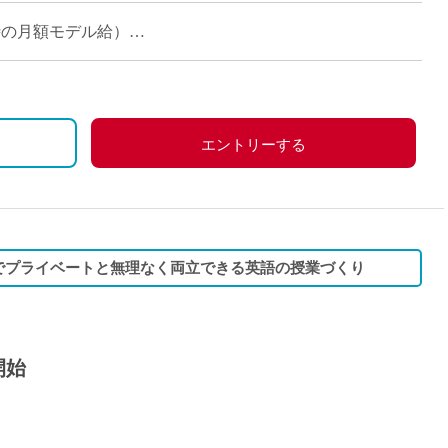
が多く、とても落ち着いた雰囲気の中で授 […]
担当時の月額モデル給）
エントリーする
日でプライベートと無理なく両立できる英語の授業づくり
開始