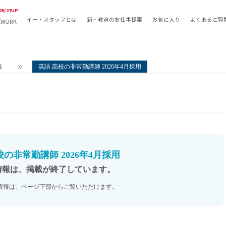
05/27UP
イー・スタッフとは
新・教育のお仕事提案
お気に入り
よくあるご質
EWORK
教員の採用
採用形態
採用
専任教諭
教育関
報
英語 高校の非常勤講師 2026年4月採用
常勤講師
教員か
非常勤講師
月額固
常勤職員
業務委
非常勤職員
自社採
アルバイト・パート
月額固
その他
月額固
校の非常勤講師 2026年4月採用
正社員
駅徒歩
情報は、掲載が終了しています。
契約社員
駅徒歩
情報は、ページ下部からご覧いただけます。
英語力
資格を
AMの