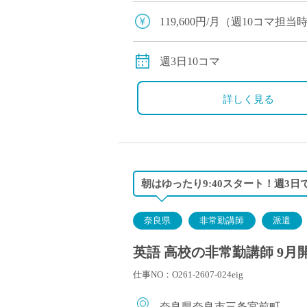
校です。 素直で真面目な生徒
119,600円/月（週10コマ
交通費全額支給
週3日10コマ
詳しく見る
朝はゆったり9:40スタート！週3
奈良県
非常勤講師
派遣
英語 高校の非常勤講師 9月
仕事NO：O261-2607-024eig
奈良県奈良市三条宮前町