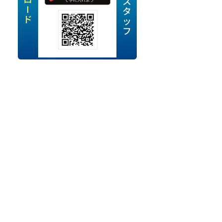
定派遣
OK
卒
ン・Uターン応援
経験を活かせる
ママ活躍中
・シニア活躍中
勤務可
時間以内
ク・副業
み