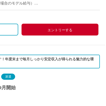
派遣
担当の場合のモデル給与）
紹介予
士
未経験
新卒
フ
第二新
エントリーする
Iター
社会人
子育て
ミドル
す！年度末まで毎月しっかり安定収入が得られる魅力的な環
扶養内
残業少
1日4
派遣
フ
週1日
9月開始
週2日
Wワー
夕方の