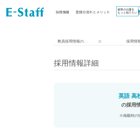
教育の仕事を
採用情報
登録の流れとメリット
もっと知りたい
EWORK TOP
コラム
地域
教科
関東
英語教員
教員採用情報のイ
採用情
東海
社会教員
ー・スタッフ TOP
近畿
理科教員
採用情報詳細
九州
数学教員
北海道
国語教員
沖縄県
その他教科教員
東北
学校事務
英語 高
信越
情報教員
の採用
中国
家庭科教員
※掲載時の
四国
技術教員
北陸
養護教諭
講師（免許不問）