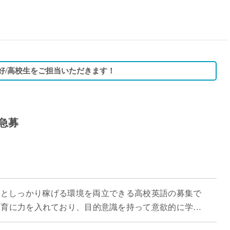
15時
土日祝
初めて
学生O
週6日
好/高校生をご担当いただきます！
週5日
週4日
週3日
急募
3学期
1学期
新年度
2学期
即日★
やすさとしっかり稼げる環境を両立できる高校英語の募集で
学校名
教育に力を入れており、目的意識を持って意欲的に学ぶ
紹介
がら授業に取り組めます。 「週3日 […]