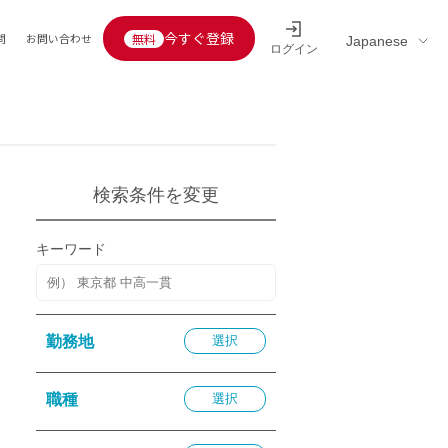
今すぐ登録
問
お問い合わせ
ログイン
Educators’ interview
採用情報一覧
区分
連企業
らの転職者活躍中
定給30万円以上
検索条件を変更
託
用情報
キーワード
定給25万円以上
定給20万円以上
10分以内
勤務地
選択
5分以内
を活かす
職種
選択
活かす
み