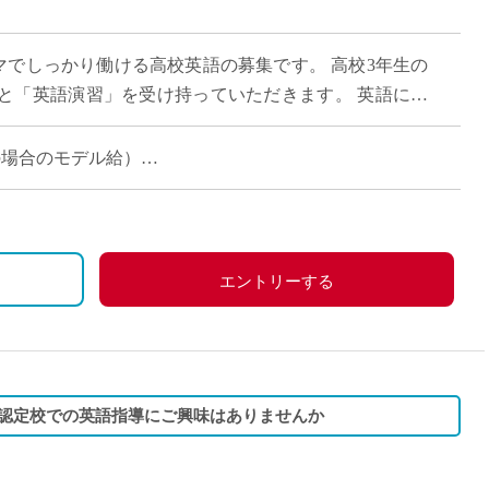
直雇用
免許不
15コマでしっかり働ける高校英語の募集です。 高校3年生の
と「英語演習」を受け持っていただきます。 英語に少
多いため、基礎からスモールス […]
担当の場合のモデル給）
エントリーする
B認定校での英語指導にご興味はありませんか