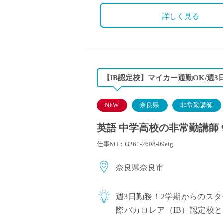
詳しく見る
【IB認定校】マイカー通勤OK/週
NEW
奈良県
非常勤講師
英語 中学高校の非常勤講師 
仕事NO：O261-2608-09eig
奈良県奈良市
週3日勤務！2学期からのス
際バカロレア（IB）認定校