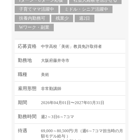
Iターン・Uターン応援
社会人経験を活かせる
子育てママ活躍中
ミドル・シニア活躍中
扶養内勤務可
残業少
週2日
Wワーク・副業
応募資格
中学高校「美術」教員免許取得者
勤務地
大阪府藤井寺市
職種
美術
雇用形態
非常勤講師
期間
2026年04月01日〜2027年03月31日
勤務時間
週2～3日6～7コマ
待遇
69,000～80,500円/月（週6～7コマ担当時の月
額モデル給与 ）