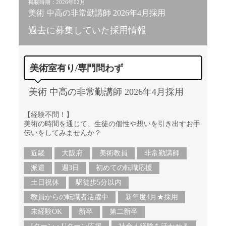
掲載時期：2026年02月
美術 中高の非常勤講師 2026年4月採用
過去に募集していた採用情報
美術室有り/専門問わず
美術 中高の非常勤講師 2026年4月採用
【経験不問！】
美術の時間を通じて、生徒の個性や想いを引き出すお手
伝いをしてみませんか？
近畿
大阪府
美術教員
非常勤講師
派遣
週3日
初めての転職応援
土日祝休
駅徒歩5分以内
教員からの転職者活躍中
新年度4月★採用
未経験OK
新卒
第二新卒