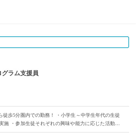
15時
土日祝
初めて
学生O
週6日
週5日
週4日
週3日
ログラム支援員
3学期
1学期
新年度
2学期
即日★
ら徒歩5分圏内での勤務！ ・小学生～中学生年代の生徒
学校名
実施 ・参加生徒それぞれの興味や能力に応じた活動を
紹介
お仕事です！ ・12月スタート・3月 […]