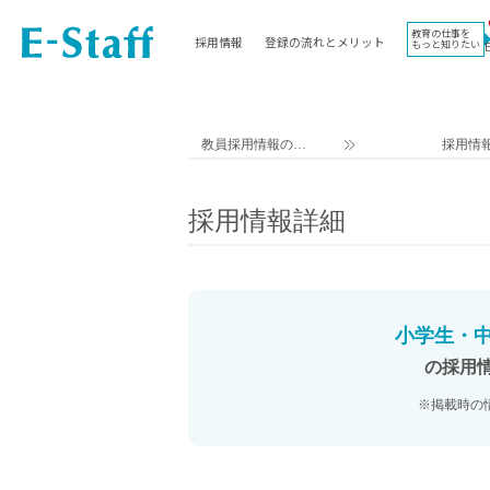
教育の仕事を
採用情報
登録の流れとメリット
もっと知りたい
EWORK TOP
コラム
地域
教科
関東
英語教員
教員採用情報のイ
採用情
東海
社会教員
ー・スタッフ TOP
近畿
理科教員
採用情報詳細
九州
数学教員
北海道
国語教員
沖縄県
その他教科教員
東北
学校事務
小学生・
信越
情報教員
の採用
中国
家庭科教員
※掲載時の
四国
技術教員
北陸
養護教諭
講師（免許不問）