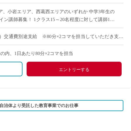
直雇用
ア、小岩エリア、西葛西エリアのいずれか 中学3年生の
免許不
ン講師募集！ 1クラス15～20名程度に対して講師1名
と連携をして高校受験に向けた学習 […]
報酬）交通費別途支給 ※80分×2コマを担当していただき支払
間帯の内、1日あたり80分×2コマを担当
エントリーする
自治体より受託した教育事業でのお仕事