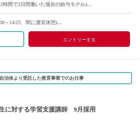
派遣
円/月（2時間で2日間働いた場合の給与モデル)
紹介予
)
士
未経験
3:00～14:25、間に適宜休憩)
新卒
フ
第二新
エントリーする
Iター
社会人
、2月1日、2月8日、2月16日、3月9日
子育て
ミドル
自治体より受託した教育事業でのお仕事
扶養内
残業少
1日4
生に対する学習支援講師 9月採用
フ
週1日
週2日
Wワー
夕方の