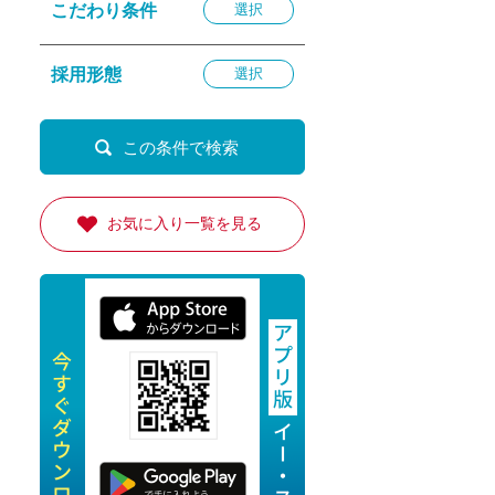
こだわり条件
選択
退勤
休
採用形態
選択
の転職応援
K
お気に入り一覧を見る
★採用
★採用
4月★採用
★採用
急募採用
公開求人