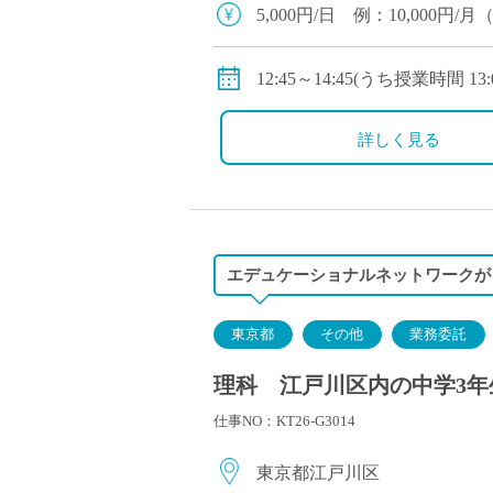
塾・予備校講師
5,000円/日 例：10,000
オンライン講師
交通費別途支給(1,500円/日まで
幼稚園教諭・保育
12:45～14:45(うち授業時間 1
日本語教師
添削・校正スタッ
［勤務日］
詳しく見る
学校支援員
2026年 12月7日、12月22日
広報・宣伝
2027年 1月19日、1月26日
一般事務
経理・会計事務
エデュケーショナルネットワークが
総務・人事事務
管理・運営
東京都
その他
業務委託
営業職
理科 江戸川区内の中学3年
こども支援スタッ
仕事NO：KT26-G3014
東京都江戸川区