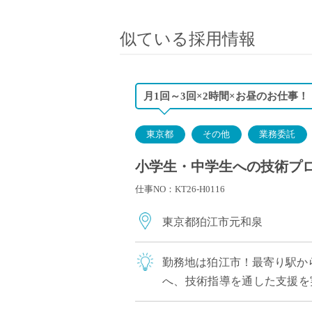
小学校教員
保健体育教員
似ている採用情報
音楽教員
美術教員
ICT支援員
月1回～3回×2時間×お昼のお仕事！
実習助手
司書
東京都
その他
業務委託
カウンセラー
小学生・中学生への技術プ
部活動指導員
仕事NO：KT26-H0116
学童スタッフ
その他職種
東京都狛江市元和泉
学習支援
チューター
勤務地は狛江市！最寄り駅か
個別指導
へ、技術指導を通した支援を
ALT/AET
お任せ レア募集！全8回限定の