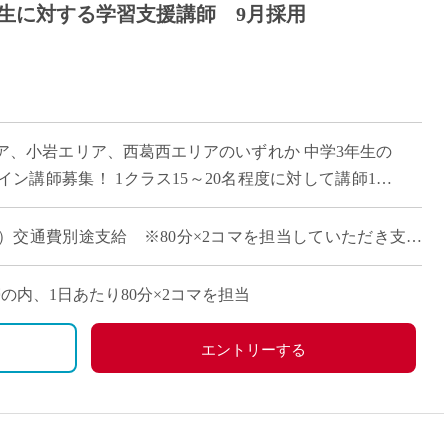
生に対する学習支援講師 9月採用
ア、小岩エリア、西葛西エリアのいずれか 中学3年生の
ン講師募集！ 1クラス15～20名程度に対して講師1名
と連携をして高校受験に向けた学習 […]
報酬）交通費別途支給 ※80分×2コマを担当していただき支払
間帯の内、1日あたり80分×2コマを担当
エントリーする