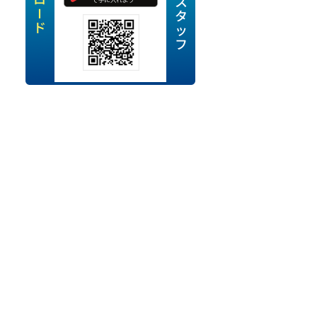
定派遣
OK
卒
ン・Uターン応援
経験を活かせる
ママ活躍中
・シニア活躍中
勤務可
時間以内
ク・副業
み