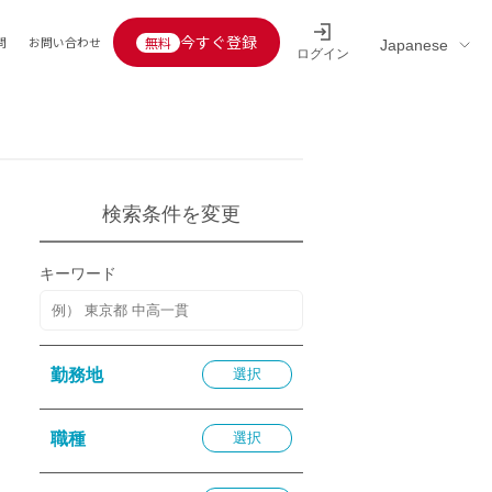
今すぐ登録
問
お問い合わせ
ログイン
Educators’ interview
採用情報一覧
区分
連企業
らの転職者活躍中
定給30万円以上
検索条件を変更
託
用情報
キーワード
定給25万円以上
定給20万円以上
10分以内
勤務地
選択
5分以内
を活かす
職種
選択
活かす
み