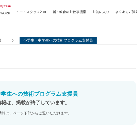
05/27UP
イー・スタッフとは
新・教育のお仕事提案
お気に入り
よくあるご質
EWORK
教員の採用
採用形態
採用
専任教諭
教育関
報
小学生・中学生への技術プログラム支援員
常勤講師
教員か
非常勤講師
月額固
常勤職員
業務委
非常勤職員
自社採
アルバイト・パート
月額固
その他
月額固
中学生への技術プログラム支援員
正社員
駅徒歩
情報は、掲載が終了しています。
契約社員
駅徒歩
情報は、ページ下部からご覧いただけます。
英語力
資格を
AMの