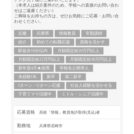
（本求人は紹介案件のため、学校への直接のお問い合わ
せはご遠慮ください）
ご興味をお持ちの方は、ぜひお気軽にご応募・お問い合
わせください。
近畿
兵庫県
情報教員
常勤講師
紹介
初めての転職応援
資格を活かす
駅徒歩10分以内
月額固定給20万円以上
月額固定給25万円以上
月額固定給30万円以上
新年度4月★採用
学校名公開求人
未経験OK
新卒
第二新卒
Iターン・Uターン応援
社会人経験を活かせる
子育てママ活躍中
ミドル・シニア活躍中
応募資格
高校「情報」教員免許取得(見込)者
勤務地
兵庫県尼崎市