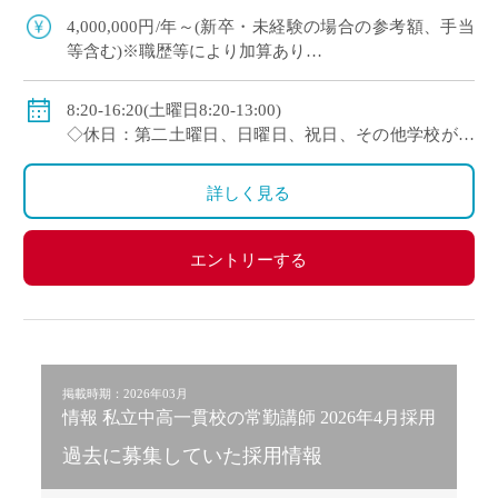
100年を超える神戸市内の伝統校
4,000,000円/年～(新卒・未経験の場合の参考額、手当
等含む)※職歴等により加算あり
◇年収モデル(参考)
・30歳(教諭・配偶者あり)：約660万円
8:20-16:20(土曜日8:20-13:00)
・40歳(教諭・配偶者及び子２人)：約860万円
◇休日：第二土曜日、日曜日、祝日、その他学校が定
・50歳(教諭・配偶者及び子２人)：約940万円
める日
◇手当：各種手当有
詳しく見る
◇賞与：有(過去実績3.55ヶ月分＋30万円)
◇保険：私学共済、雇用保険、労災保険
エントリーする
掲載時期：2026年03月
情報 私立中高一貫校の常勤講師 2026年4月採用
過去に募集していた採用情報