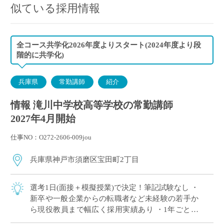
似ている採用情報
全コース共学化2026年度よりスタート(2024年度より段
階的に共学化)
兵庫県
常勤講師
紹介
情報 滝川中学校高等学校の常勤講師
2027年4月開始
仕事NO：O272-2606-009jou
兵庫県神戸市須磨区宝田町2丁目
選考1日(面接＋模擬授業)で決定！筆記試験なし ・
新卒や一般企業からの転職者など未経験の若手か
ら現役教員まで幅広く採用実績あり ・1年ごとに
契約更新、専任教諭への登用チャンスあり ・創立