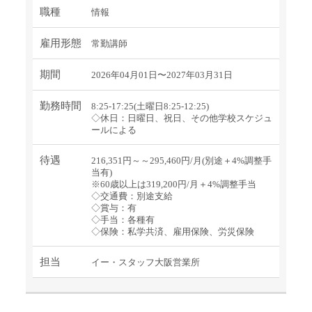
職種
情報
雇用形態
常勤講師
期間
2026年04月01日〜2027年03月31日
勤務時間
8:25-17:25(土曜日8:25-12:25)
◇休日：日曜日、祝日、その他学校スケジュ
ールによる
待遇
216,351円～～295,460円/月(別途＋4%調整手
当有)
※60歳以上は319,200円/月＋4%調整手当
◇交通費：別途支給
◇賞与：有
◇手当：各種有
◇保険：私学共済、雇用保険、労災保険
担当
イー・スタッフ大阪営業所