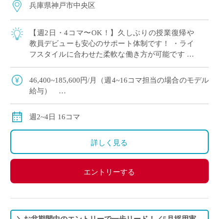
兵庫県神戸市中央区
【週2日・4コマ〜OK！】久しぶりの授業復帰や
教員デビューも安心のサポート体制です！ ・ライ
フスタイルに合わせた柔軟な働き方が可能です ・
ICT環境が整っており、最先端の指導スキルを身
につけ教員としてワンランク上を目指し […]
46,400~185,600円/月（週4~16コマ担当の場合のモデル
給与）
別途交通費全額支給
週2~4日 16コマ
詳しく見る
エントリーする
＼お盆期間中のエントリーで一歩リード！／5月採用実