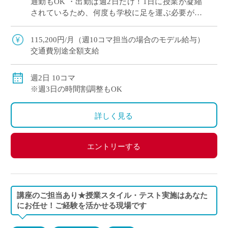
通勤もOK ・出勤は週2日だけ！1日に授業が凝縮
されているため、何度も学校に足を運ぶ必要があ
りません。 ・昔ながらのトーク＆チョーク授業ス
タイルOK、ICTを活用した授業展開O […]
115,200円/月（週10コマ担当の場合のモデル給与）
交通費別途全額支給
週2日 10コマ
※週3日の時間割調整もOK
詳しく見る
エントリーする
講座のご担当あり★授業スタイル・テスト実施はあなた
にお任せ！ご経験を活かせる現場です