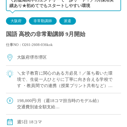
績あり★初めてでもスタートしやすい環境
大阪府
非常勤講師
派遣
国語 高校の非常勤講師 9月開始
仕事NO：O261-2608-036kok
大阪府堺市堺区
＼女子教育に関心のある方必見！／落ち着いた環
境で、生徒一人ひとりに丁寧に向き合える学校で
す ・教員間での連携（授業プリント共有など）も
充実 ・基礎学力の定着を重視。無理のない指導ス
タイルでご勤務いただけます ・美容・ファ […]
198,000円/月（週18コマ担当時のモデル給）
交通費別途全額支給
社会保険適用あり（週18コマご担当時）
週5日 18コマ