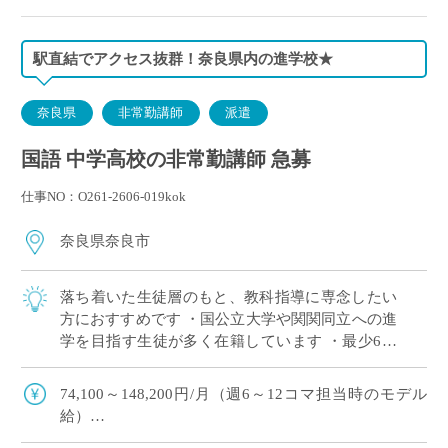
駅直結でアクセス抜群！奈良県内の進学校★
奈良県
非常勤講師
派遣
国語 中学高校の非常勤講師 急募
仕事NO：O261-2606-019kok
奈良県奈良市
落ち着いた生徒層のもと、教科指導に専念したい
方におすすめです ・国公立大学や関関同立への進
学を目指す生徒が多く在籍しています ・最少6コ
マからご担当可能！塾との兼務や扶養内勤務をご
希望の方にもおすすめです★ ・ご担当は中 […]
74,100～148,200円/月（週6～12コマ担当時のモデル
給）
※8月は日割での給与支給となります