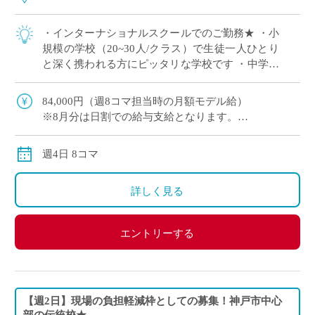
・インターナショナルスクールでのご勤務★ ・小
規模の学校（20~30人/クラス）で生徒一人ひとり
と深く携われる方にピッタリな学校です ・中学生
のみのご担当！高校のみ経験のある方も応募OK！
・イースタッフより4月開始の先 […]
84,000円（週8コマ担当時の月額モデル給）
※8月分は日割での給与支給となります。
交通費別途全額支給
週4日 8コマ
詳しく見る
エントリーする
【週2日】現場の負担軽減枠としての募集！神戸市中心
部の伝統校★