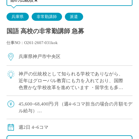
兵庫県
非常勤講師
派遣
国語 高校の非常勤講師 急募
仕事NO：O261-2607-031kok
兵庫県神戸市中央区
神戸の伝統校として知られる学校でありながら、
近年はグローバル教育にも力を入れており、国際
色豊かな学校改革を進めています ・留学生も多数
在籍しており、多様な文化や価値観に触れながら
ご勤務いただける環境です ・6月にもE-S […]
45,600~68,400円/月（週4~6コマ担当の場合の月額モデ
ル給与）
交通費別途全額支給
週2日 4~6コマ