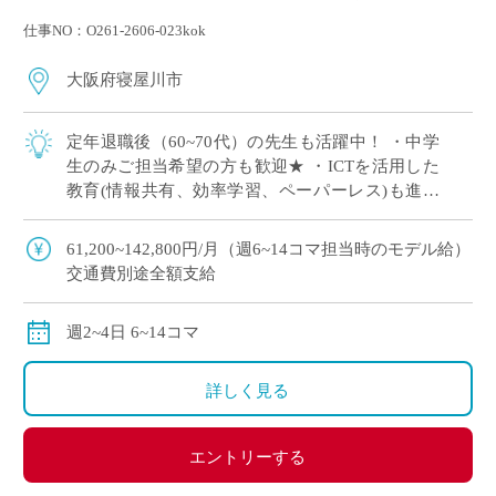
仕事NO：O261-2606-023kok
大阪府寝屋川市
定年退職後（60~70代）の先生も活躍中！ ・中学
生のみご担当希望の方も歓迎★ ・ICTを活用した
教育(情報共有、効率学習、ペーパーレス)も進ん
でいます ※活用必須ではございませんので、苦手
な先生も問題ございません ・カ […]
61,200~142,800円/月（週6~14コマ担当時のモデル給）
交通費別途全額支給
週2~4日 6~14コマ
詳しく見る
エントリーする