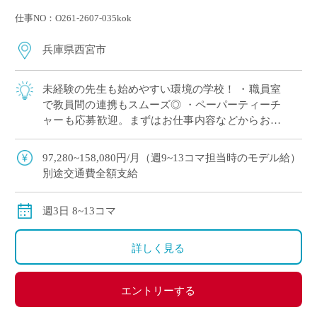
仕事NO：O261-2607-035kok
兵庫県西宮市
未経験の先生も始めやすい環境の学校！ ・職員室
で教員間の連携もスムーズ◎ ・ペーパーティーチ
ャーも応募歓迎。まずはお仕事内容などからお伝
えします ・カトリック校ならではの温かく穏やか
な校風 ・小・中・高と一貫した温かいコ […]
97,280~158,080円/月（週9~13コマ担当時のモデル給）
別途交通費全額支給
週3日 8~13コマ
詳しく見る
エントリーする