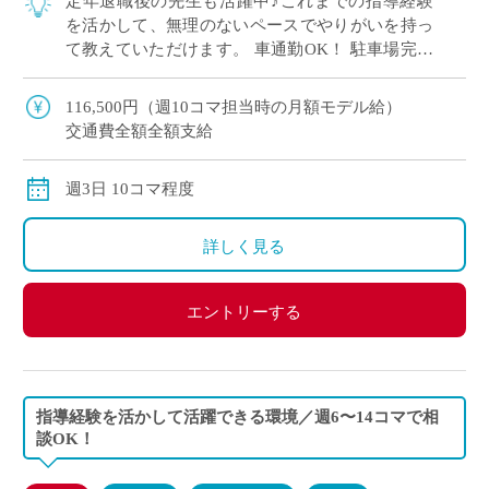
定年退職後の先生も活躍中♪これまでの指導経験
を活かして、無理のないペースでやりがいを持っ
て教えていただけます。 車通勤OK！ 駐車場完備
で毎日の通勤もラクラクです。 大学系列の多彩な
コース制！ 立命館コースやグローバル特 […]
116,500円（週10コマ担当時の月額モデル給）
交通費全額全額支給
週3日 10コマ程度
詳しく見る
エントリーする
指導経験を活かして活躍できる環境／週6〜14コマで相
談OK！