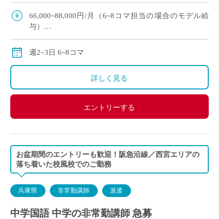
す★ ・JR福知山線沿線、最寄駅から徒歩10分の好
立地／車通勤も可能です ・イー・ス […]
66,000~88,000円/月（6~8コマ担当の場合のモデル給
与）
交通費別途全額支給
週2~3日 6~8コマ
詳しく見る
エントリーする
お盆期間のエントリーも歓迎！阪急沿線／西宮エリアの
落ち着いた校風校でのご勤務
兵庫県
非常勤講師
派遣
中学国語 中学の非常勤講師 急募