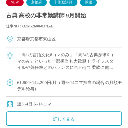
NEW
京都府
非常勤講師
派遣
古典 高校の非常勤講師 9月開始
仕事NO：O261-2608-037kok
京都府京都市東山区
「高1の言語文化8コマのみ」「高3の古典探求6コ
マのみ」といった一部担当も大歓迎！ ライフスタ
イルや兼任校とのバランスに合わせて柔軟に働け
ます。 ・月給61,800円〜144,200円（担当コマ数
に応じた支給）。 ご自 […]
61,800~144,200円/月（週6~14コマ担当の場合の月額モ
デル給与）
交通費別途全額支給
週3~4日 6~14コマ
詳しく見る