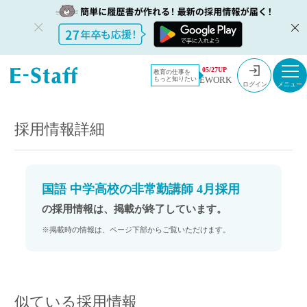
教員採用情
採用情報
05/27UP
教育の仕事を
EWORK
もっと知りたい
報のイー・
国語 中学高校の非常勤講師 4月採用
ログイン
スタッフ
TOP
採用情報詳細
国語 中学高校の非常勤講師 4月採用
の採用情報は、掲載が終了しています。
※掲載時の情報は、ページ下部からご覧いただけます。
似ている採用情報