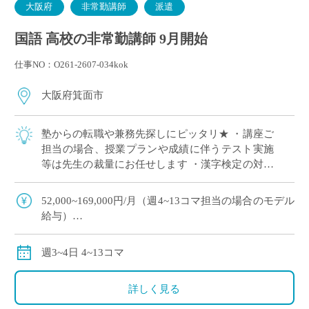
大阪府
非常勤講師
派遣
国語 高校の非常勤講師 9月開始
仕事NO：O261-2607-034kok
大阪府箕面市
塾からの転職や兼務先探しにピッタリ★ ・講座ご
担当の場合、授業プランや成績に伴うテスト実施
等は先生の裁量にお任せします ・漢字検定の対策
授業など、ご興味のある方ぜひエントリーくださ
い ・通常の国語科のご指導は、教科書レベ […]
52,000~169,000円/月（週4~13コマ担当の場合のモデル
給与）
交通費全額別途支給
週3~4日 4~13コマ
詳しく見る