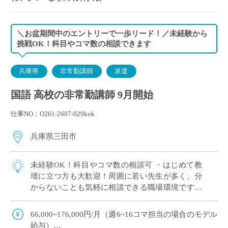
＼お盆期間中のエントリーで一歩リード！／未経験から
挑戦OK！科目やコマ数の相談できます
兵庫県
非常勤講師
派遣
国語 高校の非常勤講師 9月開始
仕事NO：O261-2607-029kok
兵庫県三田市
未経験OK！科目やコマ数の相談可 ・はじめて教
壇に立つ方も大歓迎！周囲に若い先生が多く、分
からないことも気軽に相談できる職場環境です。
・「高1のみ」「1科目だけ」といった担当の相談
も大歓迎！ご自身の得意やペースに合わせ […]
66,000~176,000円/月（週6~16コマ担当の場合のモデル
給与）