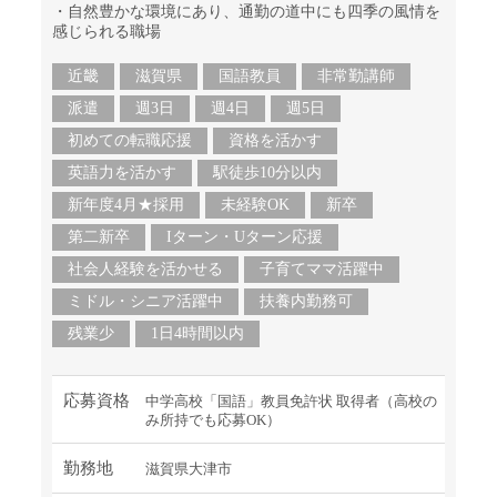
・自然豊かな環境にあり、通勤の道中にも四季の風情を
感じられる職場
近畿
滋賀県
国語教員
非常勤講師
派遣
週3日
週4日
週5日
初めての転職応援
資格を活かす
英語力を活かす
駅徒歩10分以内
新年度4月★採用
未経験OK
新卒
第二新卒
Iターン・Uターン応援
社会人経験を活かせる
子育てママ活躍中
ミドル・シニア活躍中
扶養内勤務可
残業少
1日4時間以内
応募資格
中学高校「国語」教員免許状 取得者（高校の
み所持でも応募OK）
勤務地
滋賀県大津市