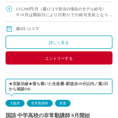
という希望もOK ・難関受験指導なし／落ち着い
た指導環境 ・新校舎も完 […]
133,200円/月（週12コマ担当の場合のモデル給与）
※10月は開始日により日割りでの給与支給となりま
す。
交通費別途交通費全額
週4日 12コマ
詳しく見る
エントリーする
★京阪沿線★落ち着いた生徒層♪駅徒歩10分以内／週2日
から相談OK
大阪府
非常勤講師
派遣
国語 中学高校の非常勤講師 9月開始