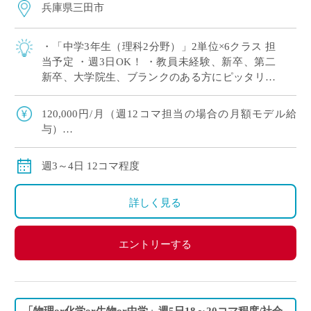
兵庫県三田市
・「中学3年生（理科2分野）」2単位×6クラス 担
当予定 ・週3日OK！ ・教員未経験、新卒、第二
新卒、大学院生、ブランクのある方にピッタリ！
・労務環境や生徒層において評判の良い学校です
※広大なキャンパスでしっかり授 […]
120,000円/月（週12コマ担当の場合の月額モデル給
与）
交通費：別途全額支給
※ご勤務スタート時期によって、初月の給与は日割計
週3～4日 12コマ程度
算になります。
詳しく見る
エントリーする
「物理or化学or生物or中学」週5日18～20コマ程度/社会