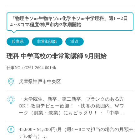
「物理キソor生物キソor化学キソor中学理科」週1～2日
4～8コマ程度/神戸市内/2学期開始
兵庫県
非常勤講師
派遣
理科 中学高校の非常勤講師 9月開始
仕事NO：O261-2604-001rik
兵庫県神戸市中央区
・大学院生、新卒、第二新卒、ブランクのある方
OK！教員デビュー歓迎！ ・扶養の範囲内、Wワ
ーク（副業・兼業）にもピッタリ！ ・「中学理
科」または高校の「物理キソor化学キソor生物キ
ソ」のいずれか1科目が担当できればOK […]
45,600～91,200円/月（週4～8コマ担当の場合の月額モ
デル給与）