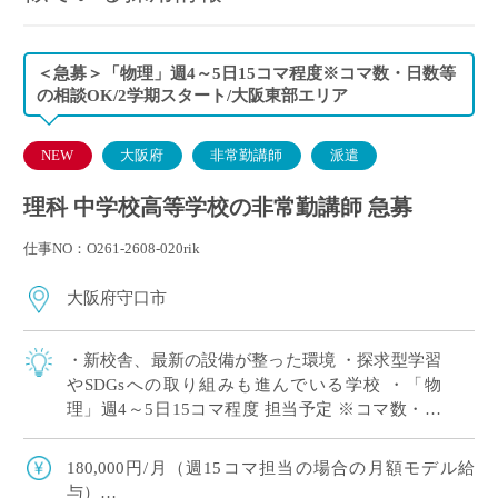
＜急募＞「物理」週4～5日15コマ程度※コマ数・日数等
の相談OK/2学期スタート/大阪東部エリア
NEW
大阪府
非常勤講師
派遣
理科 中学校高等学校の非常勤講師 急募
仕事NO：O261-2608-020rik
大阪府守口市
・新校舎、最新の設備が整った環境 ・探求型学習
やSDGsへの取り組みも進んでいる学校 ・「物
理」週4～5日15コマ程度 担当予定 ※コマ数・日
数等の相談OK ・大阪府東エリアの私立中高一貫
校にて、理科の非常勤講師で勤務い […]
180,000円/月（週15コマ担当の場合の月額モデル給
与）