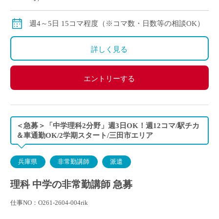
交通費：別途全額支給
※月の途中からご勤務開始の場合は、日割計算になり
週4～5日 15コマ程度（※コマ数・日数等の相談OK）
ます。
詳しく見る
エントリーする
＜急募＞「中学理科2分野」週3日OK！週12コマ/駅チカ
＆車通勤OK/2学期スタート/三田市エリア
兵庫県
非常勤講師
派遣
理科 中学の非常勤講師 急募
仕事NO：O261-2604-004rik