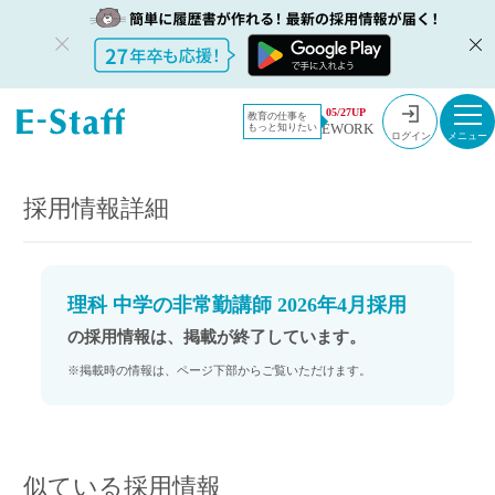
教員採用情
採用情報
05/27UP
教育の仕事を
EWORK
もっと知りたい
報のイー・
理科 中学の非常勤講師 2026年4月採用
ログイン
スタッフ
TOP
採用情報詳細
理科 中学の非常勤講師 2026年4月採用
の採用情報は、掲載が終了しています。
※掲載時の情報は、ページ下部からご覧いただけます。
似ている採用情報