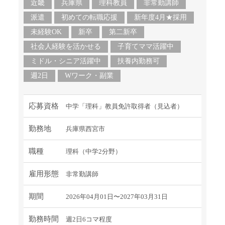
近畿
兵庫県
理科教員
非常勤講師
派遣
初めての転職応援
新年度4月★採用
未経験OK
新卒
第二新卒
社会人経験を活かせる
子育てママ活躍中
ミドル・シニア活躍中
扶養内勤務可
週2日
Wワーク・副業
応募資格
中学「理科」教員免許取得者（見込者）
勤務地
兵庫県西宮市
職種
理科（中学2分野）
雇用形態
非常勤講師
期間
2026年04月01日〜2027年03月31日
勤務時間
週2日6コマ程度