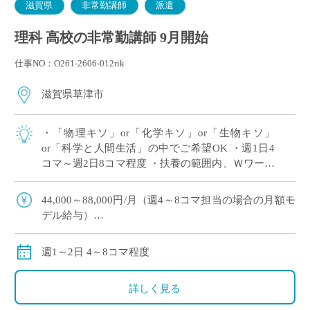
滋賀県
非常勤講師
派遣
理科 高校の非常勤講師 9月開始
仕事NO：O261-2606-012rik
滋賀県草津市
・「物理キソ」or「化学キソ」or「生物キソ」
or「科学と人間生活」の中でご希望OK ・週1日4
コマ～週2日8コマ程度 ・扶養の範囲内、Ｗワーク
（副業・兼業）OK ・滋賀県草津市エリアの私立
高等学校にて、理科の非常勤講師 […]
44,000～88,000円/月（週4～8コマ担当の場合の月額モ
デル給与）
※ご勤務スタート時期によって、初月の給与は日割計
算になります。
週1～2日 4～8コマ程度
交通費：別途全額支給
※車通勤の場合、弊社規定による支給になります。
詳しく見る