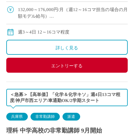
期スタート予定 ・滋賀県草津市エリアの私立高等
学校にて、理科の非常勤講 […]
132,000～176,000円/月（週12～16コマ担当の場合の月
額モデル給与）
※ご勤務スタート時期によって、初月の給与は日割計
算になります。
週3～4日 12～16コマ程度
交通費：別途全額支給
※車通勤の場合、弊社規定による支給になります。
詳しく見る
エントリーする
＜急募＞【高単価】「化学＆化学キソ」週4日13コマ程
度/神戸市西エリア/車通勤OK/2学期スタート
兵庫県
非常勤講師
派遣
理科 中学高校の非常勤講師 9月開始