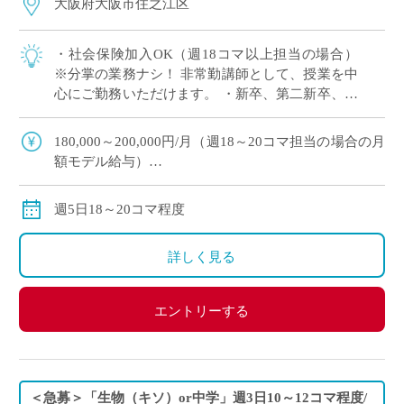
大阪府大阪市住之江区
・社会保険加入OK（週18コマ以上担当の場合）
※分掌の業務ナシ！ 非常勤講師として、授業を中
心にご勤務いただけます。 ・新卒、第二新卒、ブ
ランクのある方OK ・「生物」週5日18～20コマ程
度 担当予定 ・2学期スター […]
180,000～200,000円/月（週18～20コマ担当の場合の月
額モデル給与）
交通費：別途全額支給
※週18コマ以上担当の場合、社会保険加入
週5日18～20コマ程度
※ご勤務スタート時期によって、初月の給与は日割計
算になります。
詳しく見る
エントリーする
＜急募＞「生物（キソ）or中学」週3日10～12コマ程度/