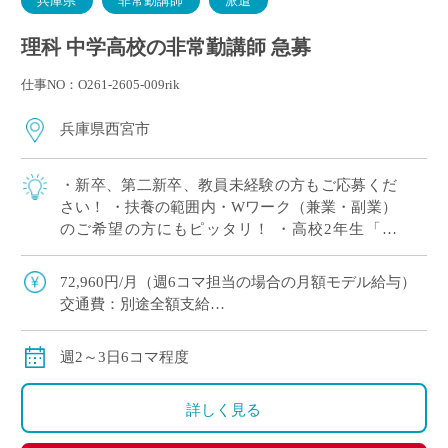
兵庫県
非常勤講師
派遣
理科 中学高校の非常勤講師 急募
仕事NO：O261-2605-009rik
兵庫県西宮市
・新卒、第二新卒、教員未経験の方もご応募くだ
さい！ ・扶養の範囲内・Wワーク（兼業・副業）
のご希望の方にもピッタリ！ ・高校2年生「物
理」3単位×2クラス 担当予定！ ※週2日相談可 ・2
学期スタート ・兵庫県西宮市エリ […]
72,960円/月（週6コマ担当の場合の月額モデル給与）
交通費：別途全額支給
※ただし、月の途中からご勤務開始の場合は、日割計
算になります
週2～3日6コマ程度
詳しく見る