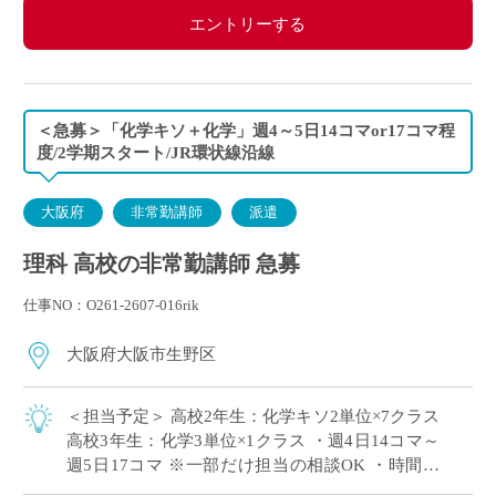
エントリーする
＜急募＞「化学キソ＋化学」週4～5日14コマor17コマ程
度/2学期スタート/JR環状線沿線
大阪府
非常勤講師
派遣
理科 高校の非常勤講師 急募
仕事NO：O261-2607-016rik
大阪府大阪市生野区
＜担当予定＞ 高校2年生：化学キソ2単位×7クラス
高校3年生：化学3単位×1クラス ・週4日14コマ～
週5日17コマ ※一部だけ担当の相談OK ・時間割
の相談OK ・大阪市内エリアの私立高校にて、理