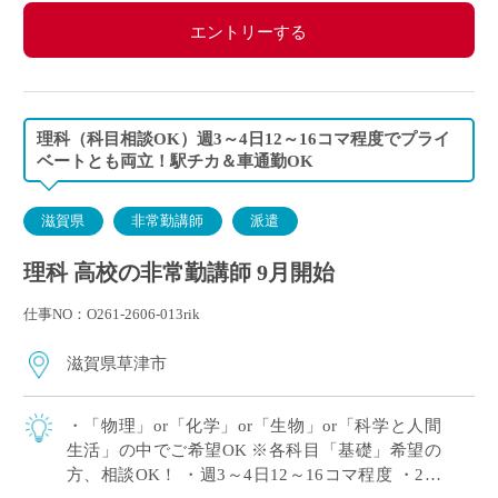
エントリーする
理科（科目相談OK）週3～4日12～16コマ程度でプライ
ベートとも両立！駅チカ＆車通勤OK
滋賀県
非常勤講師
派遣
理科 高校の非常勤講師 9月開始
仕事NO：O261-2606-013rik
滋賀県草津市
・「物理」or「化学」or「生物」or「科学と人間
生活」の中でご希望OK ※各科目「基礎」希望の
方、相談OK！ ・週3～4日12～16コマ程度 ・2学