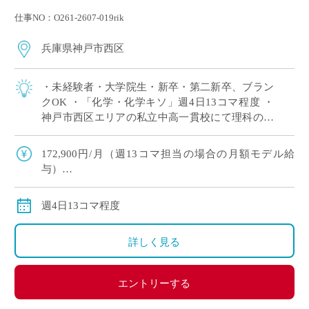
仕事NO：O261-2607-019rik
兵庫県神戸市西区
・未経験者・大学院生・新卒・第二新卒、ブラン
クOK ・「化学・化学キソ」週4日13コマ程度 ・
神戸市西区エリアの私立中高一貫校にて理科の非
常勤講師で勤務いただける方を募集します。 ※高
校免許のみOK
172,900円/月（週13コマ担当の場合の月額モデル給
与）
交通費：別途全額支給
週4日13コマ程度
詳しく見る
エントリーする