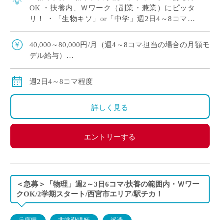
OK ・扶養内、Ｗワーク（副業・兼業）にピッタ
リ！ ・「生物キソ」or「中学」週2日4～8コマ程
度 担当予定 ・大阪市内の中高一貫校にて、理科
の非常勤講師で勤務いただける方を募 […]
40,000～80,000円/月（週4～8コマ担当の場合の月額モ
デル給与）
交通費：別途全額支給
※ご勤務スタート時期によって、初月の給与は日割計
週2日4～8コマ程度
算になります。
詳しく見る
エントリーする
＜急募＞「物理」週2～3日6コマ/扶養の範囲内・Ｗワー
クOK/2学期スタート/西宮市エリア/駅チカ！