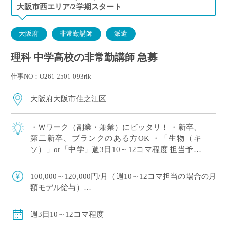
大阪市西エリア/2学期スタート
大阪府
非常勤講師
派遣
理科 中学高校の非常勤講師 急募
仕事NO：O261-2501-093rik
大阪府大阪市住之江区
・Ｗワーク（副業・兼業）にピッタリ！ ・新卒、
第二新卒、ブランクのある方OK ・「生物（キ
ソ）」or「中学」週3日10～12コマ程度 担当予定
※ご希望のコマ数・日数・曜日等ございました
ら、調整OK！ ※扶養内希望の相談 […]
100,000～120,000円/月（週10～12コマ担当の場合の月
額モデル給与）
交通費：別途全額支給
※ご勤務スタート時期によって、初月の給与は日割計
週3日10～12コマ程度
算になります。