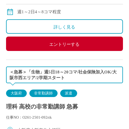
交通費：別途全額支給
※ご勤務スタート時期によって、初月の給与は日割計
週1～2日4～8コマ程度
算になります。
詳しく見る
エントリーする
＜急募＞「生物」週5日18～20コマ/社会保険加入OK/大
阪市西エリア/2学期スタート
大阪府
非常勤講師
派遣
理科 高校の非常勤講師 急募
仕事NO：O261-2501-092rik