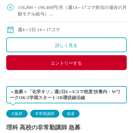
科の非常勤講師で勤務 […]
156,800～190,400円/月（週14～17コマ担当の場合の月
額モデル給与）
交通費:別途支給
※月の途中からご勤務開始の場合は、日割計算になり
週4～5日 14～17コマ
ます。
詳しく見る
エントリーする
＜急募＞「化学キソ」週2日6～8コマ程度/扶養内・Wワ
ークOK/2学期スタート/JR環状線沿線
大阪府
非常勤講師
派遣
理科 高校の非常勤講師 急募