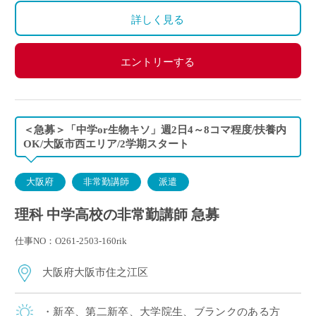
詳しく見る
エントリーする
＜急募＞「中学or生物キソ」週2日4～8コマ程度/扶養内
OK/大阪市西エリア/2学期スタート
大阪府
非常勤講師
派遣
理科 中学高校の非常勤講師 急募
仕事NO：O261-2503-160rik
大阪府大阪市住之江区
・新卒、第二新卒、大学院生、ブランクのある方