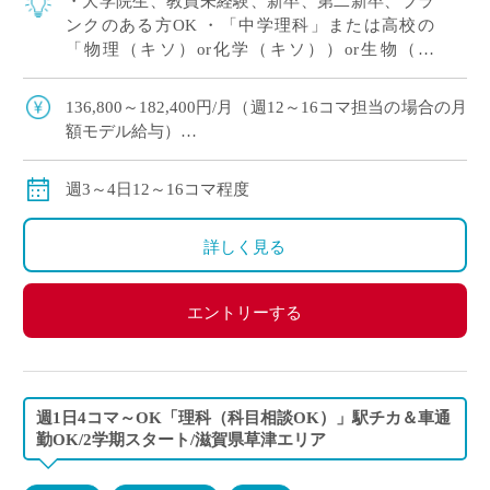
・大学院生、教員未経験、新卒、第二新卒、ブラ
ンクのある方OK ・「中学理科」または高校の
「物理（キソ）or化学（キソ））or生物（キ
ソ）」の中でご希望をおっしゃってください！ 、
週3～4日12～16コマ程度の中で相談OK […]
136,800～182,400円/月（週12～16コマ担当の場合の月
額モデル給与）
交通費：別途全額支給
※ご勤務スタート時期によって、初月の給与は日割計
週3～4日12～16コマ程度
算になります。
詳しく見る
エントリーする
週1日4コマ～OK「理科（科目相談OK）」駅チカ＆車通
勤OK/2学期スタート/滋賀県草津エリア