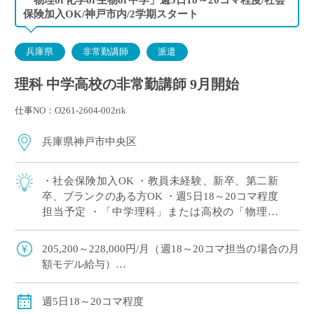
保険加入OK/神戸市内/2学期スタート
兵庫県
非常勤講師
派遣
理科 中学高校の非常勤講師 9月開始
仕事NO：O261-2604-002rik
兵庫県神戸市中央区
・社会保険加入OK ・教員未経験、新卒、第二新
卒、ブランクのある方OK ・週5日18～20コマ程度
担当予定 ・「中学理科」または高校の「物理」
or「化学」or「生物」の中で、ご希望科目の相談
OK ・2学期スタートですが […]
205,200～228,000円/月（週18～20コマ担当の場合の月
額モデル給与）
交通費：別途全額支給
週18コマ以上担当で、社会保険加入
週5日18～20コマ程度
※ご勤務スタート時期によって、初月の給与は日割計