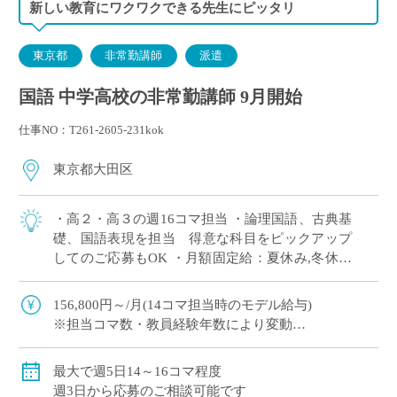
新しい教育にワクワクできる先生にピッタリ
東京都
非常勤講師
派遣
国語 中学高校の非常勤講師 9月開始
仕事NO：T261-2605-231kok
東京都大田区
・高２・高３の週16コマ担当 ・論理国語、古典基
礎、国語表現を担当 得意な科目をピックアップ
してのご応募もOK ・月額固定給：夏休み,冬休み
期間も同額の給与で安心◎ ・1コマ45分授業,週3
日は7限授業あり(15:55終 […]
156,800円～/月(14コマ担当時のモデル給与)
※担当コマ数・教員経験年数により変動
交通費別途全額支給
最大で週5日14～16コマ程度
週3日から応募のご相談可能です