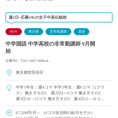
週2日~応募OKの女子中高伝統校
NEW
東京都
非常勤講師
派遣
中学国語 中学高校の非常勤講師 9月開
始
仕事NO：T261-2607-609kok
東京都世田谷区
中学1年生：週4コマ 中学3年生：週6コマ（2クラ
ス） 働き方その1 週2日4～6コマ 働き方その2
週3日10～12コマ 働き方その3 週4日12～16コマ
時間割は組直しを前提としておりますので、働き
方のご希望をお伝 […]
67,200円/月～ （6コマ担当時の給与モデル）