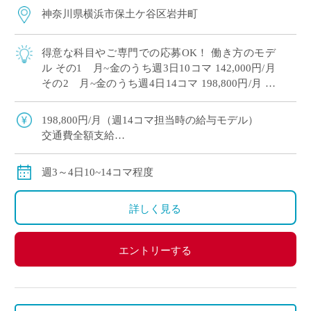
神奈川県横浜市保土ケ谷区岩井町
得意な科目やご専門での応募OK！ 働き方のモデ
ル その1 月~金のうち週3日10コマ 142,000円/月
その2 月~金のうち週4日14コマ 198,800円/月 共
学高校単独校、女子バレーボール部や野球部・陸
上部など […]
198,800円/月（週14コマ担当時の給与モデル）
交通費全額支給
労災保険加入
週3～4日10~14コマ程度
詳しく見る
エントリーする