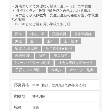
・湘南エリアで無理なく勤務：週3～4日14コマ程度
・1学年1クラス,1教室で解放感と自然あふれる環境
・目の届く少人数教育：先生と生徒の距離が近い学校生
活が特徴
・E-Staffとのご縁も長い学校で安心◎
関東
神奈川県
国語教員
非常勤講師
派遣
週3日
週4日
土日祝休
駅徒歩5分以内
新年度4月★採用
未経験OK
新卒
第二新卒
Iターン・Uターン応援
社会人経験を活かせる
子育てママ活躍中
残業少
Wワーク・副業
応募資格
中学「国語」教員免許取得者(見込者)
勤務地
神奈川県
職種
国語