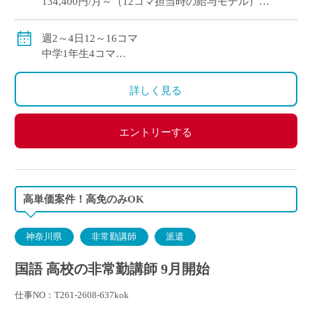
134,400円/月～（12コマ担当時の給与モデル）
交通費別途支給
週2～4日12～16コマ
中学1年生4コマ
中学3年生6コマ（2クラス）
詳しく見る
エントリーする
高単価案件！高免のみOK
神奈川県
非常勤講師
派遣
国語 高校の非常勤講師 9月開始
仕事NO：T261-2608-637kok