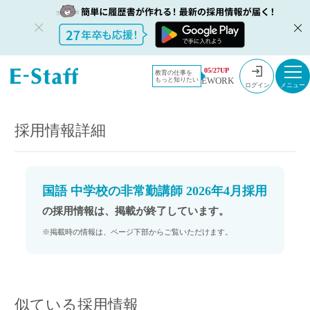
教員採用情
採用情報
05/27UP
教育の仕事を
EWORK
もっと知りたい
報のイー・
国語 中学校の非常勤講師 2026年4月採用
ログイン
スタッフ
TOP
採用情報詳細
国語 中学校の非常勤講師 2026年4月採用
の採用情報は、掲載が終了しています。
※掲載時の情報は、ページ下部からご覧いただけます。
似ている採用情報