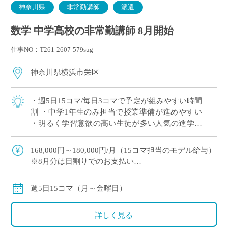
神奈川県
非常勤講師
派遣
数学 中学高校の非常勤講師 8月開始
仕事NO：T261-2607-579sug
神奈川県横浜市栄区
・週5日15コマ/毎日3コマで予定が組みやすい時間
割 ・中学1年生のみ担当で授業準備が進めやすい
・明るく学習意欲の高い生徒が多い人気の進学校
・1コマ45分授業で展開 ・神奈川エリアでご勤務
をご希望の方におすすめ
168,000円～180,000円/月（15コマ担当のモデル給与）
※8月分は日割りでのお支払い
◇月額固定
◇交通費別途支給
週5日15コマ（月～金曜日）
詳しく見る