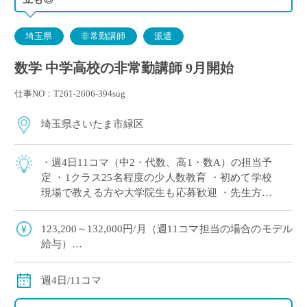
埼玉県
非常勤講師
派遣
数学 中学高校の非常勤講師 9月開始
仕事NO：T261-2606-394sug
埼玉県さいたま市緑区
・週4日11コマ（中2・代数、高1・数A）の担当予
定 ・1クラス25名程度の少人数教育 ・初めて学校
現場で教える方や大学院生も応募歓迎 ・先生方へ
の配慮が行き届いており、安心して勤務を始めら
れる学校です ・兼務も〇研究や […]
123,200～132,000円/月（週11コマ担当の場合のモデル
給与）
◇ご指導経験により決定
◇交通費別途支給
週4日/11コマ