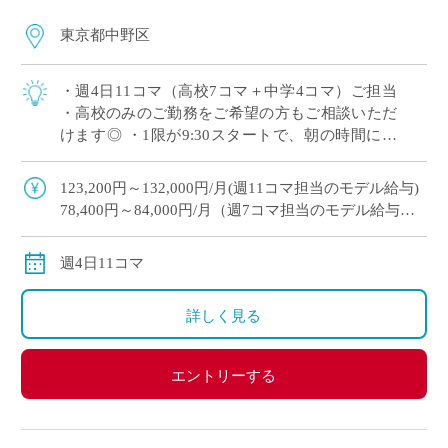
東京都中野区
・週4日11コマ（高校7コマ＋中学4コマ）ご担当
・高校のみのご勤務をご希望の方もご相談いただ
けます◎ ・1限が9:30スタートで、朝の時間にゆ
とりを持ってご勤務いただけます ・木曜日の2,3
限以外は時間割のご相談が可能 […]
123,200円～132,000円/月(週11コマ担当のモデル給与)
78,400円～84,000円/月（週7コマ担当のモデル給与）
※教員経験年数により変動
交通費別途全額支給
週4日11コマ
詳しく見る
エントリーする