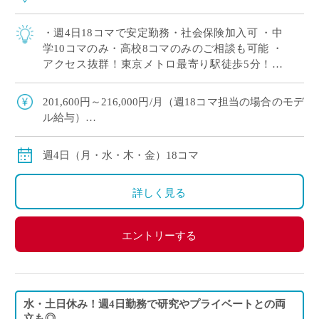
・週4日18コマで安定勤務・社会保険加入可 ・中
学10コマのみ・高校8コマのみのご相談も可能 ・
アクセス抜群！東京メトロ最寄り駅徒歩5分！そ
の他5路線が徒歩圏内 ・港区の歴史ある女子校で
落ち着いた教育環境 ・9月スタート […]
201,600円～216,000円/月（週18コマ担当の場合のモデ
ル給与）
※交通費別途支給
※12月や年明けも月額固定で安定収入
週4日（月・水・木・金）18コマ
詳しく見る
エントリーする
水・土日休み！週4日勤務で研究やプライベートとの両
立も◎