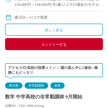
134,400円～144,000円/月(週12コマの場合のモデル給
与)
※経験により変動
週3日6～12コマ程度
※交通費別途支給
詳しく見る
エントリーする
アクセス◎/高校の指導メイン！/週の真ん中に2連休♪/兼
務にもピッタリ
東京都
非常勤講師
派遣
数学 中学高校の非常勤講師 9月開始
仕事NO：T261-2606-416sug