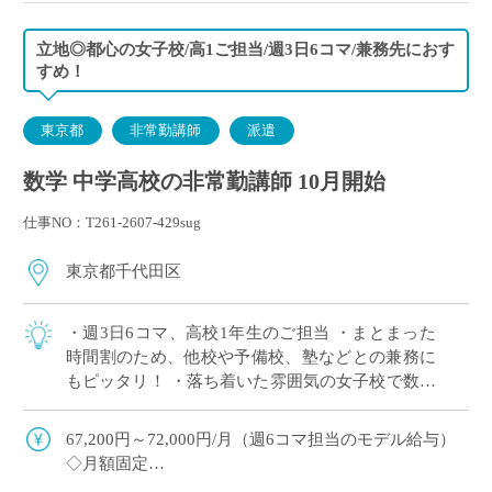
立地◎都心の女子校/高1ご担当/週3日6コマ/兼務先におす
すめ！
東京都
非常勤講師
派遣
数学 中学高校の非常勤講師 10月開始
仕事NO：T261-2607-429sug
東京都千代田区
・週3日6コマ、高校1年生のご担当 ・まとまった
時間割のため、他校や予備校、塾などとの兼務に
もピッタリ！ ・落ち着いた雰囲気の女子校で数学
の授業に専念いただけます ・複数路線利用可能、
駅徒歩5分で通勤ラクラク ・E-St […]
67,200円～72,000円/月（週6コマ担当のモデル給与）
◇月額固定
◇交通費別途支給