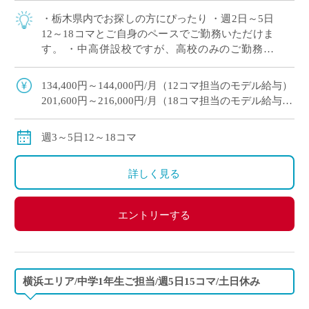
・栃木県内でお探しの方にぴったり ・週2日～5日
12～18コマとご自身のペースでご勤務いただけま
す。 ・中高併設校ですが、高校のみのご勤務で
OK！ ・幅広い学科があり多くの生徒と関われる
のが魅力 ・月額固定給で夏休み,冬 […]
134,400円～144,000円/月（12コマ担当のモデル給与）
201,600円～216,000円/月（18コマ担当のモデル給与）
18コマご担当の場合は、社会保険加入可
※教員経験年数により変動
週3～5日12～18コマ
交通費別途全額支給
詳しく見る
エントリーする
横浜エリア/中学1年生ご担当/週5日15コマ/土日休み