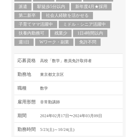
派遣
駅徒歩5分以内
新年度4月★採用
第二新卒
社会人経験を活かせる
子育てママ活躍中
ミドル・シニア活躍中
扶養内勤務可
残業少
1日4時間以内
週1日
Wワーク・副業
免許不問
応募資格
高校「数学」教員免許取得者
勤務地
東京都文京区
職種
数学
雇用形態
非常勤講師
期間
2024年02月17日〜2024年03月09日
勤務時間
5/23(土)～10/24(土)