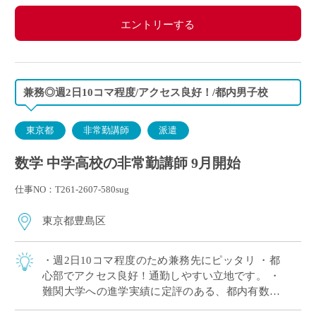
エントリーする
兼務◎週2日10コマ程度/アクセス良好！/都内男子校
東京都
非常勤講師
派遣
数学 中学高校の非常勤講師 9月開始
仕事NO：T261-2607-580sug
東京都豊島区
・週2日10コマ程度のため兼務先にピッタリ ・都
心部でアクセス良好！通勤しやすい立地です。 ・
難関大学への進学実績に定評のある、都内有数の
男子進学校 ・学習意欲の高い生徒が多く、落ち着