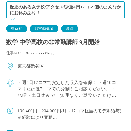
歴史のある女子校/アクセス◎/週4日17コマ/週のまんなか
にお休みあり！
東京都
非常勤講師
派遣
数学 中学高校の非常勤講師 9月開始
仕事NO：T261-2607-634sug
東京都渋谷区
・週4日17コマで安定した収入を確保！ ・週10コ
マまたは週7コマでの分割もご相談ください。 ・
水曜・土日休みで、無理なくご勤務いただけま
す。 ・授業がまとまった時間割で、効率よくご勤
務いただけます。 ・落ち着いた女子校 […]
190,400円～204,000円/月（17コマ担当のモデル給与）
※経験により変動
※交通費別途