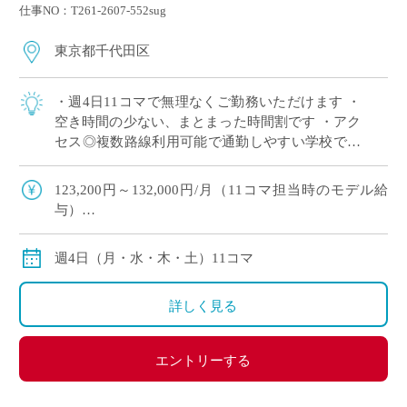
仕事NO：T261-2607-552sug
東京都千代田区
・週4日11コマで無理なくご勤務いただけます ・
空き時間の少ない、まとまった時間割です ・アク
セス◎複数路線利用可能で通勤しやすい学校です
・高校のみのご担当で、中学校の授業はありませ
ん ・高校数学幅広く担当でき、これま […]
123,200円～132,000円/月（11コマ担当時のモデル給
与）
※経験により変動
※交通費別途
週4日（月・水・木・土）11コマ
詳しく見る
エントリーする