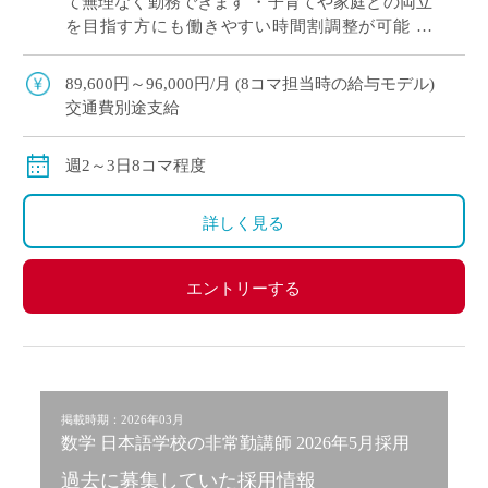
て無理なく勤務できます ・子育てや家庭との両立
を目指す方にも働きやすい時間割調整が可能 ・
「まずは非常勤から始めたい」という方も歓迎。
・中野エリアでアクセス良好。通勤負担を抑 […]
89,600円～96,000円/月 (8コマ担当時の給与モデル)
交通費別途支給
週2～3日8コマ程度
詳しく見る
エントリーする
掲載時期：2026年03月
数学 日本語学校の非常勤講師 2026年5月採用
過去に募集していた採用情報