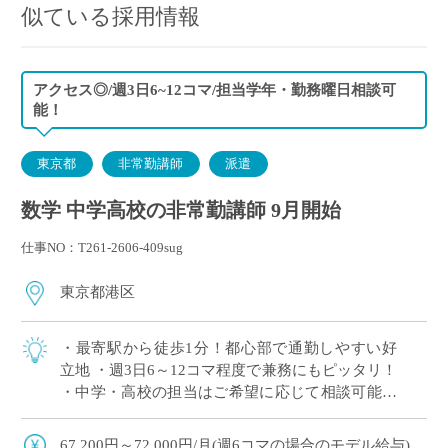
似ている採用情報
アクセス◎/週3日6~12コマ/担当学年・勤務曜日相談可
能！
東京都
非常勤講師
派遣
数学 中学高校の非常勤講師 9月開始
仕事NO：T261-2606-409sug
東京都港区
・最寄駅から徒歩1分！都心部で通勤しやすい好
立地 ・週3日6～12コマ程度で兼務にもピッタリ！
・中学・高校の担当はご希望に応じて相談可能！
・国際教育や先進的な教育活動に力を入れている
学校 ・難関大学進学を目指す生徒へ […]
67,200円～72,000円/月(週6コマの場合のモデル給与)