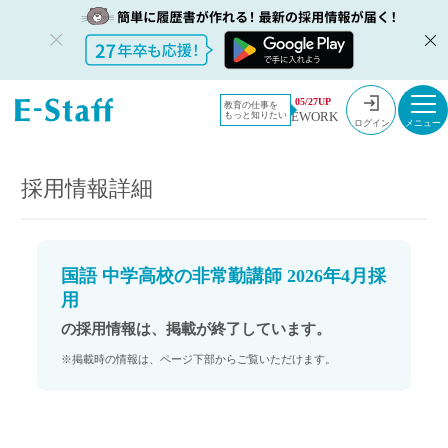
教員採用情
採用情報
05/27UP
教育の仕事を
EWORK
もっと知りたい
報のイー・
国語 中学高校の非常勤講師 2026年4月採用
ログイン
スタッフ
TOP
採用情報詳細
国語 中学高校の非常勤講師 2026年4月採
用
の採用情報は、掲載が終了しています。
※掲載時の情報は、ページ下部からご覧いただけます。