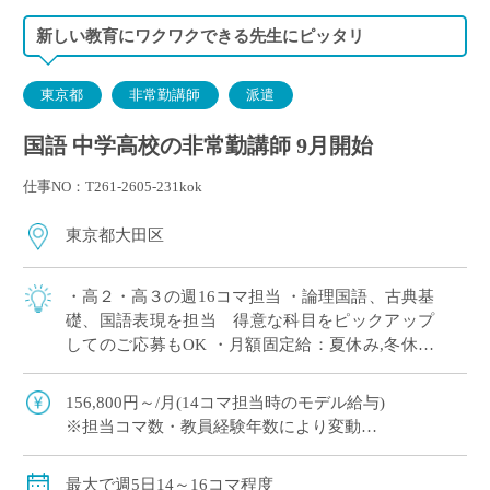
新しい教育にワクワクできる先生にピッタリ
東京都
非常勤講師
派遣
国語 中学高校の非常勤講師 9月開始
仕事NO：T261-2605-231kok
東京都大田区
・高２・高３の週16コマ担当 ・論理国語、古典基
礎、国語表現を担当 得意な科目をピックアップ
してのご応募もOK ・月額固定給：夏休み,冬休み
期間も同額の給与で安心◎ ・1コマ45分授業,週3
日は7限授業あり(15:55終 […]
156,800円～/月(14コマ担当時のモデル給与)
※担当コマ数・教員経験年数により変動
交通費別途全額支給
最大で週5日14～16コマ程度