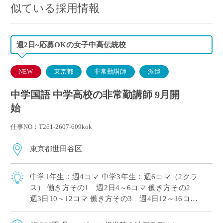
似ている採用情報
週2日~応募OKの女子中高伝統校
NEW
東京都
非常勤講師
派遣
中学国語 中学高校の非常勤講師 9月開
始
仕事NO：T261-2607-609kok
東京都世田谷区
中学1年生：週4コマ 中学3年生：週6コマ（2クラ
ス） 働き方その1 週2日4～6コマ 働き方その2
週3日10～12コマ 働き方その3 週4日12～16コマ
時間割は組直しを前提としておりますので、働き
方のご希望をお伝 […]