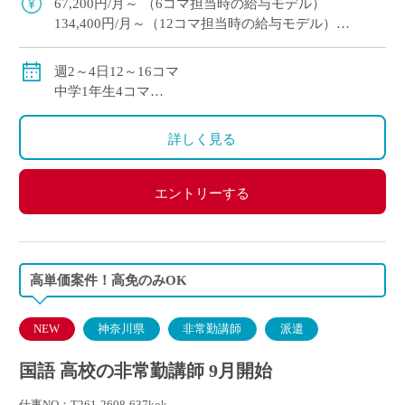
67,200円/月～ （6コマ担当時の給与モデル）
134,400円/月～（12コマ担当時の給与モデル）
交通費別途支給
週2～4日12～16コマ
中学1年生4コマ
中学3年生6コマ（2クラス）
詳しく見る
エントリーする
高単価案件！高免のみOK
NEW
神奈川県
非常勤講師
派遣
国語 高校の非常勤講師 9月開始
仕事NO：T261-2608-637kok