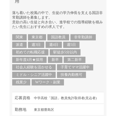
用
落ち着いた校風の中で、生徒の学力伸長を支える国語非
常勤講師を募集します。
意欲の高い生徒と向き合い、進学校での指導経験を積み
たい先生におすすめの求人です。
関東
東京都
国語教員
非常勤講師
派遣
週3日
週4日
週5日
初めての転職応援
駅徒歩5分以内
新年度4月★採用
新卒
第二新卒
社会人経験を活かせる
子育てママ活躍中
ミドル・シニア活躍中
扶養内勤務可
残業少
Wワーク・副業
応募資格
中学高校「国語」教員免許取得者(見込者)
勤務地
東京都豊島区