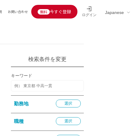
今すぐ登録
問
お問い合わせ
ログイン
Educators’ interview
採用情報一覧
区分
連企業
らの転職者活躍中
定給30万円以上
検索条件を変更
託
用情報
キーワード
定給25万円以上
定給20万円以上
10分以内
勤務地
選択
5分以内
を活かす
職種
選択
活かす
み