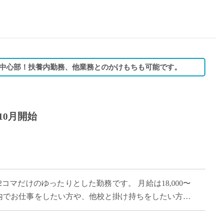
15時
土日祝
初めて
学生O
週6日
中心部！扶養内勤務、他業務とのかけもちも可能です。
週5日
週4日
週3日
10月開始
3学期
1学期
新年度
2学期
即日★
コマだけのゆったりとした勤務です。 月給は18,000〜
学校名
範囲内でお仕事をしたい方や、他校と掛け持ちをしたい方に
紹介
は、世界へ羽ばたく語学力 […]