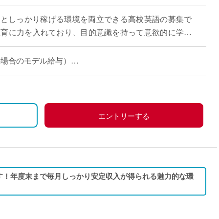
直雇用
やすさとしっかり稼げる環境を両立できる高校英語の募集で
免許不
教育に力を入れており、目的意識を持って意欲的に学ぶ
がら授業に取り組めます。 「週3日 […]
担当の場合のモデル給与）
エントリーする
す！年度末まで毎月しっかり安定収入が得られる魅力的な環