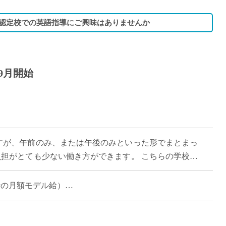
B認定校での英語指導にご興味はありませんか
9月開始
勤務ですが、午前のみ、または午後のみといった形でまとまっ
負担がとても少ない働き方ができます。 こちらの学校は
理念に掲げ、生徒一人ひとりが自 […]
担当時の月額モデル給）