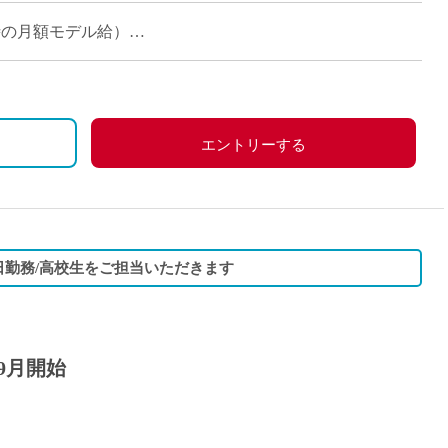
れまで長年つちかってこられた […]
担当時の月額モデル給）
エントリーする
3日勤務/高校生をご担当いただきます
9月開始