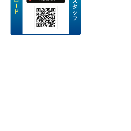
定派遣
OK
卒
ン・Uターン応援
経験を活かせる
ママ活躍中
・シニア活躍中
勤務可
時間以内
ク・副業
み