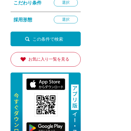
こだわり条件
選択
退勤
休
採用形態
選択
の転職応援
K
お気に入り一覧を見る
★採用
★採用
4月★採用
★採用
急募採用
公開求人