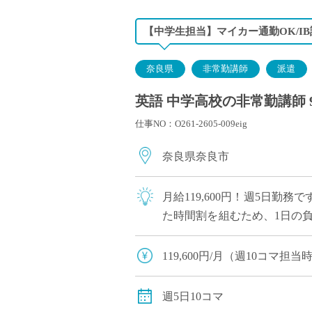
【中学生担当】マイカー通勤OK/I
奈良県
非常勤講師
派遣
英語 中学高校の非常勤講師 
仕事NO：O261-2605-009eig
奈良県奈良市
月給119,600円！週5日
た時間割を組むため、1日の
「自立した女性の育成」を教育
119,600円/月（週10コマ
交通費全額支給
週5日10コマ