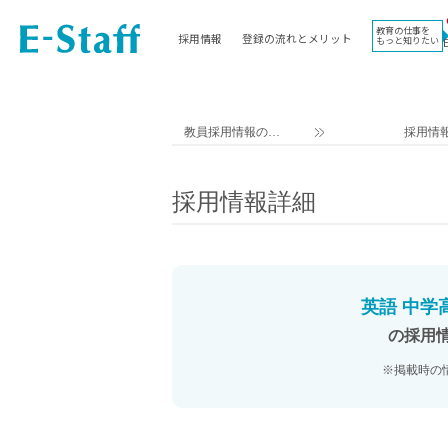
教育の仕事を
採用情報
登録の流れとメリット
もっと知りたい
EWORK TOP
コラム
地域
教科
関東
英語教員
教員採用情報のイ
採用情
東海
社会教員
ー・スタッフ TOP
近畿
理科教員
採用情報詳細
九州
数学教員
北海道
国語教員
沖縄県
その他教科教員
東北
学校事務
英語 中学
信越
情報教員
の採用
中国
家庭科教員
※掲載時の
四国
技術教員
北陸
養護教諭
講師（免許不問）