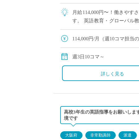
月給114,000円〜！働き
す。 英語教育・グローバル
生徒が多く、やりがいを感じな
114,000円/月（週10コマ
別途交通費全額支給
週3日10コマ～
詳しく見る
高校3年生の英語指導をお願いしま
境です
大阪府
非常勤講師
派遣