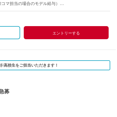
派遣
（週1～2コマ担当の場合のモデル給与）
紹介予
士
未経験
新卒
フ
第二新
エントリーする
Iター
社会人
子育て
ミドル
好/高校生をご担当いただきます！
扶養内
残業少
1日4
急募
フ
週1日
週2日
Wワー
夕方の