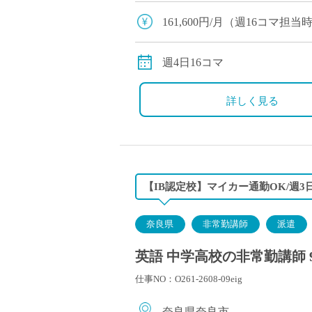
コマご担当いただきます ・こ
161,600円/月（週16コマ
交通費：別途全額支給
週4日16コマ
詳しく見る
【IB認定校】マイカー通勤OK/週
奈良県
非常勤講師
派遣
英語 中学高校の非常勤講師 
仕事NO：O261-2608-09eig
奈良県奈良市