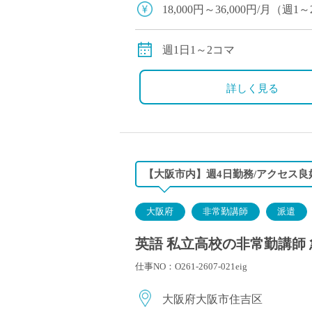
塾・予備校講師
18,000円～36,000円/月
オンライン講師
別途交通費全額支給
幼稚園教諭・保育
週1日1～2コマ
日本語教師
添削・校正スタッ
詳しく見る
学校支援員
広報・宣伝
一般事務
経理・会計事務
【大阪市内】週4日勤務/アクセス良
総務・人事事務
管理・運営
大阪府
非常勤講師
派遣
営業職
英語 私立高校の非常勤講師 
こども支援スタッ
仕事NO：O261-2607-021eig
大阪府大阪市住吉区