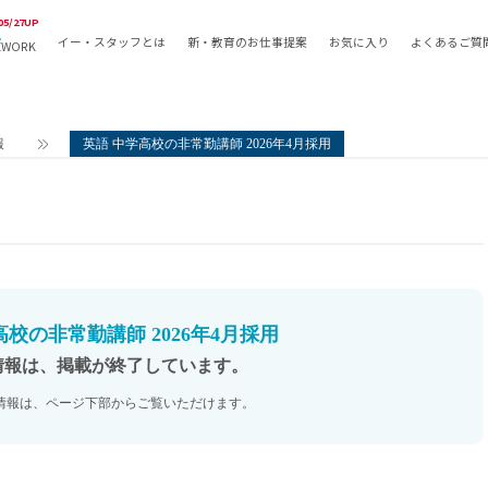
05/27UP
イー・スタッフとは
新・教育のお仕事提案
お気に入り
よくあるご質
EWORK
教員の採用
採用形態
採用
専任教諭
教育関
報
英語 中学高校の非常勤講師 2026年4月採用
常勤講師
教員か
非常勤講師
月額固
常勤職員
業務委
非常勤職員
自社採
アルバイト・パート
月額固
その他
月額固
高校の非常勤講師 2026年4月採用
正社員
駅徒歩
情報は、掲載が終了しています。
契約社員
駅徒歩
情報は、ページ下部からご覧いただけます。
英語力
資格を
AMの