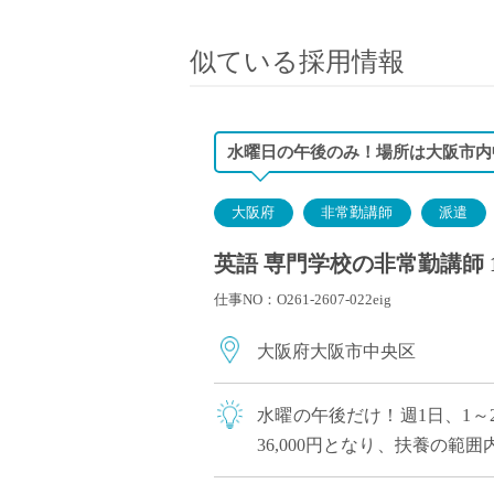
小学校教員
保健体育教員
似ている採用情報
音楽教員
美術教員
ICT支援員
水曜日の午後のみ！場所は大阪市内
実習助手
司書
大阪府
非常勤講師
派遣
カウンセラー
英語 専門学校の非常勤講師 
部活動指導員
仕事NO：O261-2607-022eig
学童スタッフ
その他職種
大阪府大阪市中央区
学習支援
チューター
水曜の午後だけ！週1日、1～2
個別指導
36,000円となり、扶養の
ALT/AET
ぴったりです。 こちらの学校