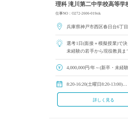
理科 滝川第二中学校高等学校
仕事NO：O272-2606-019rik
兵庫県神戸市西区春日台6丁
選考1日(面接＋模擬授業)で
未経験の若手から現役教員ま
への登用チャンスあり 全国大
4,000,000円/年～(新
◇年収モデル(参考)
・30歳(教諭・配偶者あり)：約
8:20-16:20(土曜日8:20-13:00)
・40歳(教諭・配偶者及び子２人
◇休日：第二土曜日、日曜日
・50歳(教諭・配偶者及び子２人
詳しく見る
◇手当：各種手当有
◇賞与：有(過去実績3.55ヶ月
◇保険：私学共済、雇用保険