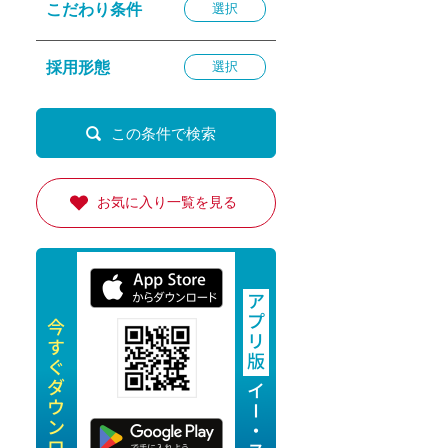
こだわり条件
選択
退勤
休
採用形態
選択
の転職応援
K
お気に入り一覧を見る
★採用
★採用
4月★採用
★採用
急募採用
公開求人