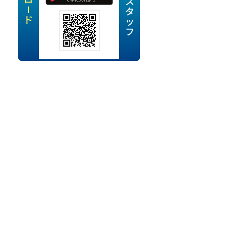
定派遣
OK
卒
ン・Uターン応援
経験を活かせる
ママ活躍中
・シニア活躍中
勤務可
時間以内
ク・副業
み