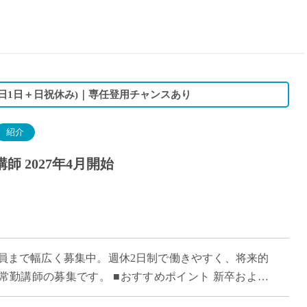
15時
土日祝
初めて
学生O
週6日
日1日＋日祝休み)｜専任登用チャンスあり
週5日
週4日
紹介
週3日
 2027年4月開始
3学期
1学期
新年度
2学期
即日★
員まで幅広く募集中。週休2日制で働きやすく、将来的
学校名
常勤講師の募集です。 ■おすすめポイント 新卒および
紹介
への意欲を重視した採用です。 平日1日 […]