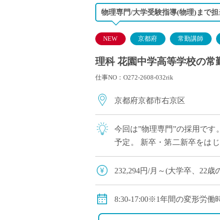
物理専門/大学受験指導(物理)まで
NEW
京都府
常勤講師
理科 花園中学高等学校の常勤講
仕事NO：O272-2608-032rik
京都府京都市右京区
今回は”物理専門”の採用で
予定。 新卒・第二新卒をは
としてキャリアを築きたい方に
232,294円/月～(大学卒、22歳
※その他、経歴等による換算
◇手当：通勤手当、残業手当
8:30-17:00※1年間の変形労
◇賞与：有
◇休日：週休二日制(土曜日、