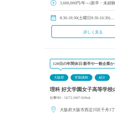
3,600,000円/年～(新卒・未
・年齢や経験等により換算あ
◇手当：各種有
8:30-18:30(土曜日8:30-16:30)
◇賞与：有
・週1日在宅勤務日あり
◇保険：私学共済、雇用保険
・年間変形労働時間制
詳しく見る
◇休日：日曜日、祝日、その
120日の年間休日/新卒や一般企業
大阪府
常勤講師
紹介
理科 好文学園女子高等学校の
仕事NO：O272-2607-029rik
大阪府大阪市西淀川区千舟3