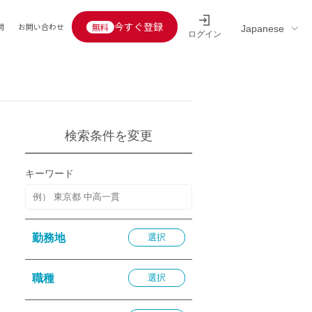
今すぐ登録
問
お問い合わせ
ログイン
Educators’ interview
採用情報一覧
区分
連企業
らの転職者活躍中
定給30万円以上
検索条件を変更
託
用情報
キーワード
定給25万円以上
定給20万円以上
10分以内
勤務地
選択
5分以内
を活かす
職種
選択
活かす
み