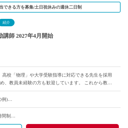
担当できる方を募集/土日祝休みの週休二日制
紹介
師 2027年4月開始
す。高校「物理」や大学受験指導に対応できる先生を採用
じめ、教員未経験の方も歓迎しています。 これから教員
も適した環境 […]
の例)
有
働時間制
日曜日)、祝日、その他学校の定める休日