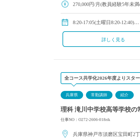
塾・予備校講師
270,000円/月(教員経験5年未
オンライン講師
・教員経験5～10年未満：310,0
幼稚園教諭・保育
・教員経験10年以上：350,000
8:20-17:05(土曜日8:20-12:40)
日本語教師
◇手当：各種有
※1年単位の変形労働時間制
添削・校正スタッ
◇賞与：有
◇休日：週休二日制(平日1日
詳しく見る
学校支援員
◇保険：私学共済、雇用保険
広報・宣伝
一般事務
経理・会計事務
全コース共学化2026年度よりスター
総務・人事事務
管理・運営
兵庫県
常勤講師
紹介
営業職
理科 滝川中学校高等学校の常
こども支援スタッ
仕事NO：O272-2606-018rik
兵庫県神戸市須磨区宝田町2