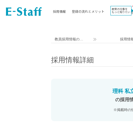
教育の仕事を
採用情報
登録の流れとメリット
もっと知りたい
EWORK TOP
コラム
地域
教科
関東
英語教員
教員採用情報のイ
採用情
東海
社会教員
ー・スタッフ TOP
近畿
理科教員
採用情報詳細
九州
数学教員
北海道
国語教員
沖縄県
その他教科教員
東北
学校事務
理科 私
信越
情報教員
の採用
中国
家庭科教員
※掲載時の
四国
技術教員
北陸
養護教諭
講師（免許不問）