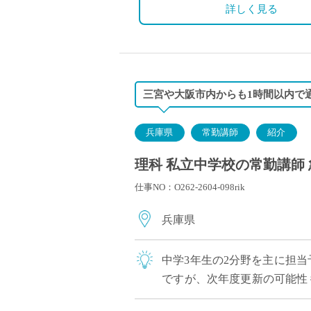
◇保険：私学共済、雇用保険
詳しく見る
三宮や大阪市内からも1時間以内で通
兵庫県
常勤講師
紹介
理科 私立中学校の常勤講師 
仕事NO：O262-2604-098rik
兵庫県
中学3年生の2分野を主に担当
ですが、次年度更新の可能性
国際理解教育やICT設備の充実