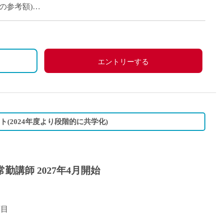
派遣
満の参考額)
紹介予
00円/月
士
未経験
円/月
新卒
フ
第二新
＋日曜日・祝日)、その他学校の定める休日
エントリーする
Iター
、労災保険
社会人
子育て
ミドル
ト(2024年度より段階的に共学化)
扶養内
残業少
1日4
勤講師 2027年4月開始
フ
週1日
週2日
Wワー
丁目
夕方の