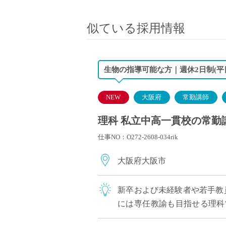
小学校教員
保健体育教員
似ている採用情報
音楽教員
美術教員
ICT支援員
生物の指導可能な方｜週休2日制(平
実習助手
司書
NEW
大阪府
常勤講師
カウンセラー
理科 私立中高一貫校の常勤講師
部活動指導員
仕事NO：O272-2608-034rik
学童スタッフ
その他職種
大阪府大阪市
学習支援
チューター
新卒および未経験者や若手教
個別指導
には専任教諭も目指せる理科
ALT/AET
未経験者や若手教員歓迎。教育