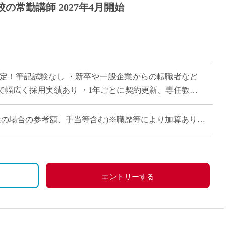
の常勤講師 2027年4月開始
目
決定！筆記試験なし ・新卒や一般企業からの転職者など
で幅広く採用実績あり ・1年ごとに契約更新、専任教諭
会で活躍する運動部を多数擁しながら […]
卒・未経験の場合の参考額、手当等含む)※職歴等により加算あり
660万円
)：約860万円
、祝日、その他学校が定める日
)：約940万円
エントリーする
分＋30万円)
、労災保険