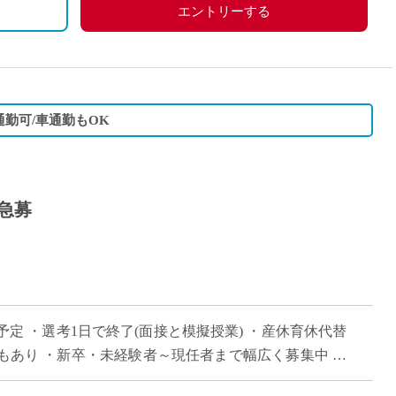
、労災保険
エントリーする
勤可/車通勤もOK
急募
予定 ・選考1日で終了(面接と模擬授業) ・産休育休代替
もあり ・新卒・未経験者～現任者まで幅広く募集中 ・
 ・全教室に電子黒板、生徒1 […]