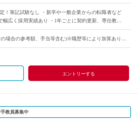
直雇用
決定！筆記試験なし ・新卒や一般企業からの転職者など
免許不
で幅広く採用実績あり ・1年ごとに契約更新、専任教諭
100年を超える神戸市内の伝統校
卒・未経験の場合の参考額、手当等含む)※職歴等により加算あり
660万円
)：約860万円
、祝日、その他学校が定める日
)：約940万円
エントリーする
分＋30万円)
、労災保険
若手教員募集中