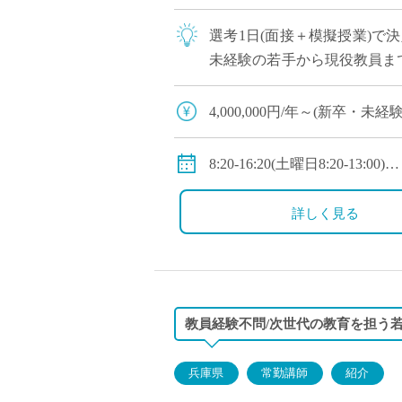
選考1日(面接＋模擬授業)で
未経験の若手から現役教員ま
への登用チャンスあり ・創立
4,000,000円/年～(新
◇年収モデル(参考)
・30歳(教諭・配偶者あり)：約
8:20-16:20(土曜日8:20-13:00)
・40歳(教諭・配偶者及び子２人
◇休日：第二土曜日、日曜日
・50歳(教諭・配偶者及び子２人
詳しく見る
◇手当：各種手当有
◇賞与：有(過去実績3.55ヶ月
◇保険：私学共済、雇用保険
教員経験不問/次世代の教育を担う
兵庫県
常勤講師
紹介