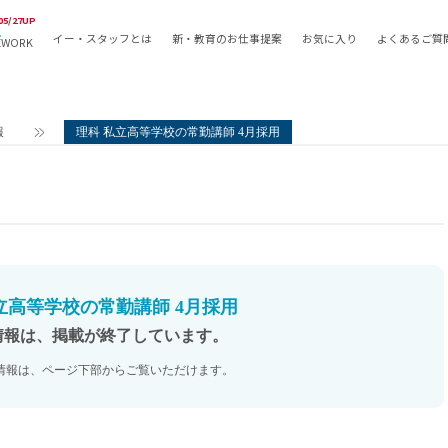
05/27UP
イー・スタッフとは
新・教育のお仕事提案
お気に入り
よくあるご質
EWORK
教員の採用
採用形態
採用
専任教諭
教育関
報
理科 私立高等学校の常勤講師 4月採用
常勤講師
教員か
非常勤講師
月額固
常勤職員
業務委
非常勤職員
自社採
アルバイト・パート
月額固
その他
月額固
立高等学校の常勤講師 4月採用
正社員
駅徒歩
情報は、掲載が終了しています。
契約社員
駅徒歩
情報は、ページ下部からご覧いただけます。
英語力
資格を
AMの