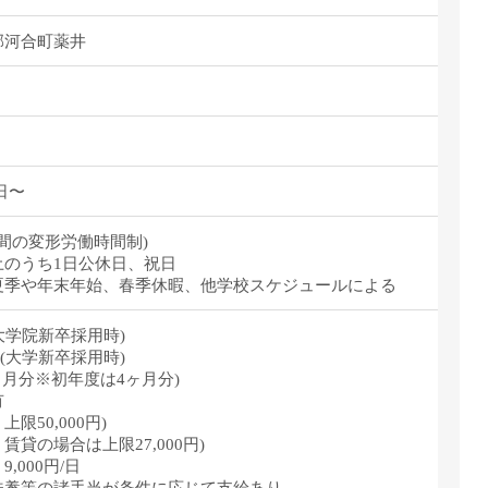
郡河合町薬井
1日〜
0(1年間の変形労働時間制)
土のうち1日公休日、祝日
季や年末年始、春季休暇、他学校スケジュールによる
月(大学院新卒採用時)
/円(大学新卒採用時)
ヶ月分※初年度は4ヶ月分)
有
50,000円)
貸の場合は上限27,000円)
000円/日
養等の諸手当が条件に応じて支給あり