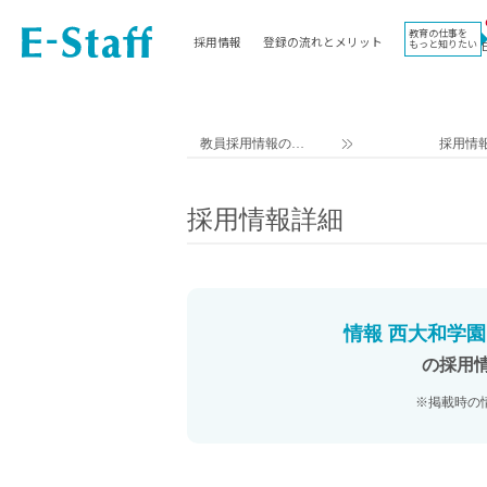
教育の仕事を
採用情報
登録の流れとメリット
もっと知りたい
EWORK TOP
コラム
地域
教科
関東
英語教員
教員採用情報のイ
採用情
東海
社会教員
ー・スタッフ TOP
近畿
理科教員
採用情報詳細
九州
数学教員
北海道
国語教員
沖縄県
その他教科教員
東北
学校事務
情報 西大和学園
信越
情報教員
の採用
中国
家庭科教員
※掲載時の
四国
技術教員
北陸
養護教諭
講師（免許不問）