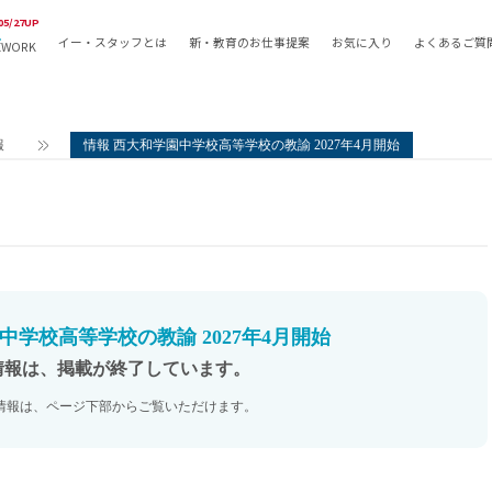
05/27UP
イー・スタッフとは
新・教育のお仕事提案
お気に入り
よくあるご質
EWORK
教員の採用
採用形態
採用
専任教諭
教育関
報
情報 西大和学園中学校高等学校の教諭 2027年4月開始
常勤講師
教員か
非常勤講師
月額固
常勤職員
業務委
非常勤職員
自社採
アルバイト・パート
月額固
その他
月額固
中学校高等学校の教諭 2027年4月開始
正社員
駅徒歩
情報は、掲載が終了しています。
契約社員
駅徒歩
情報は、ページ下部からご覧いただけます。
英語力
資格を
AMの