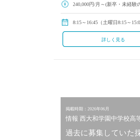
塾・予備校講師
240,000円/月～(新卒・未経
オンライン講師
・経験、能⼒、前職の給与等
幼稚園教諭・保育
◇賞与：有
8:15～16:45（土曜日8:15～15:
日本語教師
◇手当：各種有
※１年単位の変形労働時間制
添削・校正スタッ
◇保険：私学共済、雇用保険
◇休日：土曜日(月2回)、日
詳しく見る
学校支援員
広報・宣伝
一般事務
経理・会計事務
総務・人事事務
管理・運営
営業職
掲載時期：2026年06月
こども支援スタッ
情報 西大和学園中学校高等
過去に募集していた