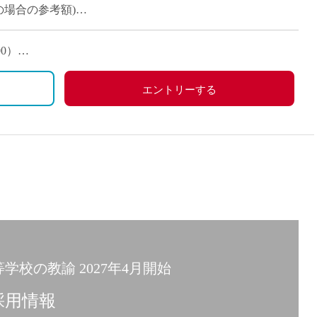
派遣
験の場合の参考額)
紹介予
を勘案し個別に決定
士
未経験
00）
新卒
フ
第二新
、労災保険
曜日、祝日、その他学校スケジュールによる
エントリーする
Iター
社会人
子育て
ミドル
扶養内
残業少
1日4
フ
週1日
学校の教諭 2027年4月開始
週2日
Wワー
採用情報
夕方の