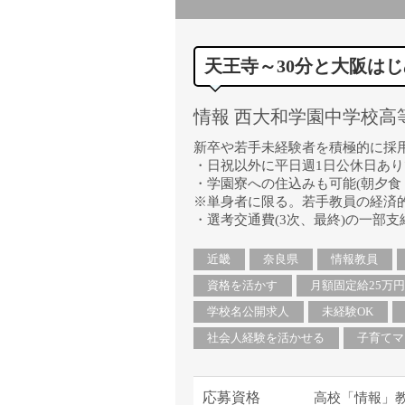
天王寺～30分と大阪は
情報 西大和学園中学校高等
新卒や若手未経験者を積極的に採
・日祝以外に平日週1日公休日あ
・学園寮への住込みも可能(朝夕食
※単身者に限る。若手教員の経済
・選考交通費(3次、最終)の一部支
近畿
奈良県
情報教員
資格を活かす
月額固定給25万
学校名公開求人
未経験OK
社会人経験を活かせる
子育てマ
応募資格
高校「情報」教