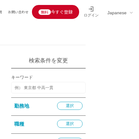
今すぐ登録
問
お問い合わせ
ログイン
Educators’ interview
採用情報一覧
区分
連企業
らの転職者活躍中
定給30万円以上
検索条件を変更
託
用情報
キーワード
定給25万円以上
定給20万円以上
10分以内
勤務地
選択
5分以内
を活かす
職種
選択
活かす
み