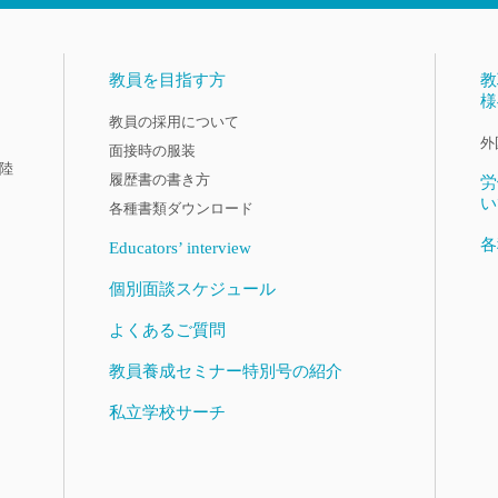
教員を目指す方
教
様
教員の採用について
外
面接時の服装
陸
履歴書の書き方
労
い
各種書類ダウンロード
各
Educators’ interview
個別面談スケジュール
よくあるご質問
教員養成セミナー特別号の紹介
私立学校サーチ