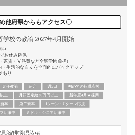
直雇用
免許不
じめ他府県からもアクセス〇
学校の教諭 2027年4月開始
用中
りでお休み確保
・家賃・光熱費など全額学園負担)
的・生活的な自立を全面的にバックアップ
給あり
専任教諭
紹介
週5日
初めての転職応援
円以上
月額固定給30万円以上
新年度4月★採用
新卒
第二新卒
Iターン・Uターン応援
マ活躍中
ミドル・シニア活躍中
員免許取得(見込)者