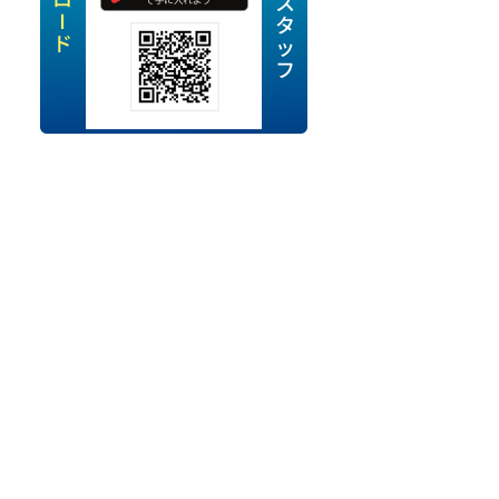
定派遣
OK
卒
ン・Uターン応援
経験を活かせる
ママ活躍中
・シニア活躍中
勤務可
時間以内
ク・副業
み