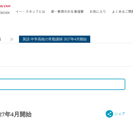
05/27UP
イー・スタッフとは
新・教育のお仕事提案
お気に入り
よくあるご質
EWORK
教員の採用
採用形態
採用
専任教諭
教育関
報
英語 中学高校の常勤講師 2027年4月開始
常勤講師
教員か
非常勤講師
月額固
常勤職員
業務委
非常勤職員
自社採
アルバイト・パート
月額固
その他
月額固
正社員
駅徒歩
契約社員
駅徒歩
英語力
27年4月開始
資格を
AMの