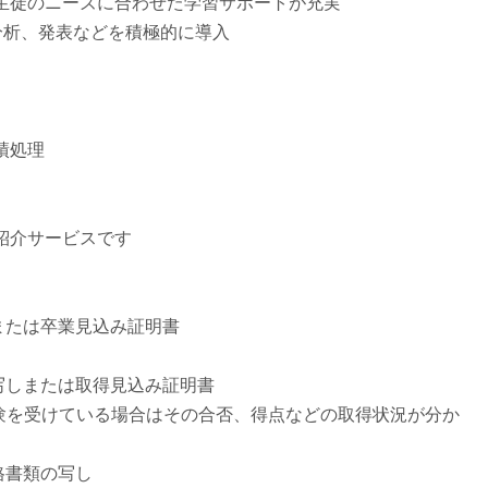
生徒のニーズに合わせた学習サポートが充実
派遣
分析、発表などを積極的に導入
紹介予
士
未経験
新卒
フ
第二新
績処理
Iター
社会人
子育て
紹介サービスです
ミドル
扶養内
残業少
または卒業見込み証明書
1日4
フ
週1日
写しまたは取得見込み証明書
週2日
格試験を受けている場合はその合否、得点などの取得状況が分か
Wワー
格書類の写し
夕方の