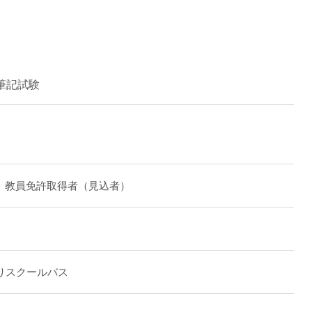
」
直雇用
免許不
筆記試験
」教員免許取得者（見込者）
りスクールバス