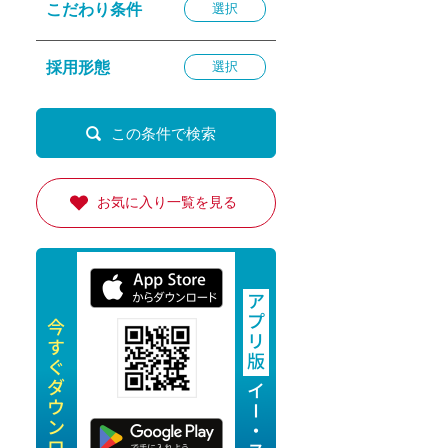
こだわり条件
選択
退勤
休
採用形態
選択
の転職応援
K
お気に入り一覧を見る
★採用
★採用
4月★採用
★採用
急募採用
公開求人