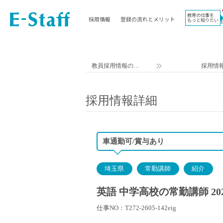
教育の仕事を
採用情報
登録の流れとメリット
もっと知りたい
EWORK TOP
コラム
地域
教科
関東
英語教員
教員採用情報のイ
採用情
東海
社会教員
ー・スタッフ TOP
近畿
理科教員
採用情報詳細
九州
数学教員
北海道
国語教員
沖縄県
その他教科教員
車通勤可/賞与あり
東北
学校事務
信越
情報教員
埼玉県
常勤講師
紹介
中国
家庭科教員
四国
技術教員
英語 中学高校の常勤講師 20
北陸
養護教諭
仕事NO：T272-2605-142eig
講師（免許不問）