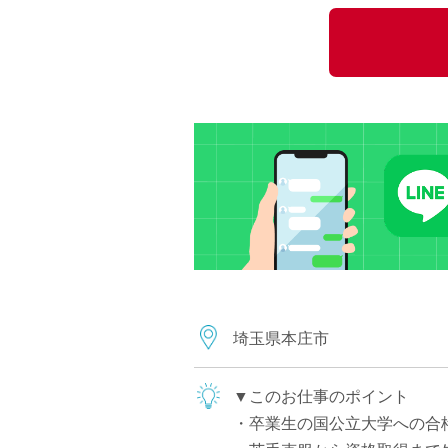
小学校教員
保健体育教員
音楽教員
美術教員
ICT支援員
実習助手
司書
カウンセラー
部活動指導員
学童スタッフ
その他職種
学習支援
埼玉県本庄市
チューター
個別指導
▼このお仕事のポイント
ALT/AET
・卒業生の国公立大学への合