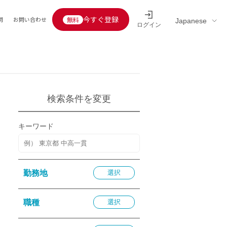
今すぐ登録
問
お問い合わせ
ログイン
Educators’ interview
採用情報一覧
区分
連企業
らの転職者活躍中
定給30万円以上
検索条件を変更
託
用情報
キーワード
定給25万円以上
定給20万円以上
10分以内
勤務地
選択
5分以内
を活かす
職種
選択
活かす
み