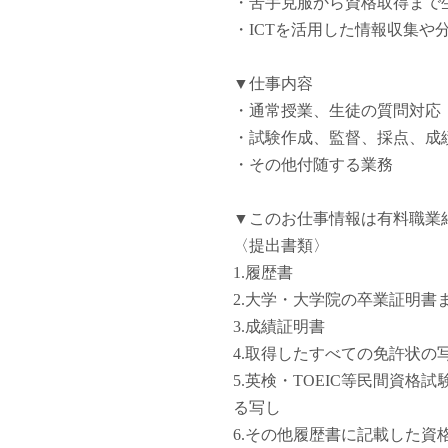
・苦手克服から資格取得まで
塾・予備校講師
・ICTを活用した情報収集や
オンライン講師
幼稚園教諭・保育
▼仕事内容
日本語教師
・通常授業、生徒の質問対応
添削・校正スタッ
・試験作成、監督、採点、成
学校支援員
・その他付随する業務
広報・宣伝
一般事務
▼このお仕事情報は有料職業
経理・会計事務
〈提出書類〉
総務・人事事務
1.履歴書
管理・運営
2.大学・大学院の卒業証明書
営業職
3.成績証明書
こども支援スタッ
4.取得したすべての免許状の
5.英検・TOEIC等民間資
る写し
6.その他履歴書に記載した資