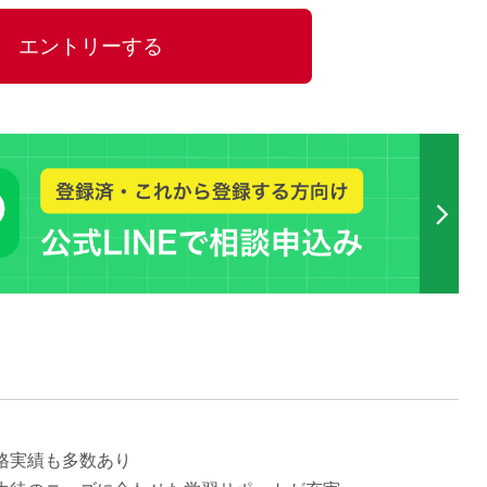
15時
エントリーする
土日祝
初めて
学生O
週6日
週5日
週4日
週3日
3学期
1学期
新年度
2学期
即日★
学校名
紹介
格実績も多数あり