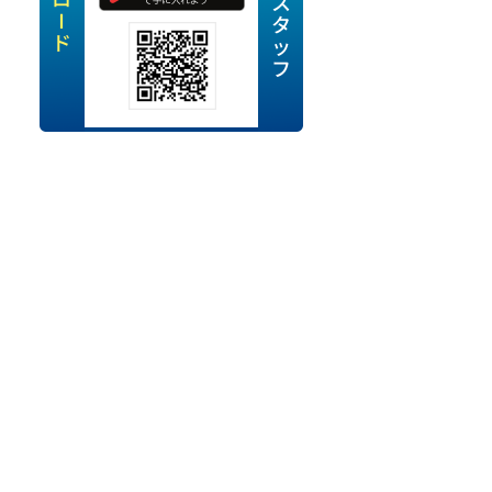
定派遣
OK
卒
ン・Uターン応援
経験を活かせる
ママ活躍中
・シニア活躍中
勤務可
時間以内
ク・副業
み