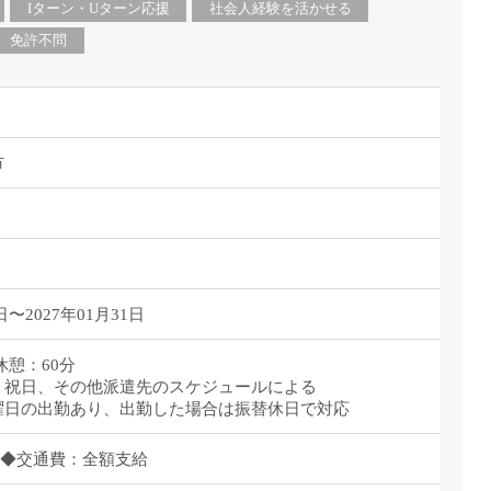
Iターン・Uターン応援
社会人経験を活かせる
免許不問
市
日〜2027年01月31日
 休憩：60分
、祝日、その他派遣先のスケジュールによる
曜日の出勤あり、出勤した場合は振替休日で対応
/月 ◆交通費：全額支給