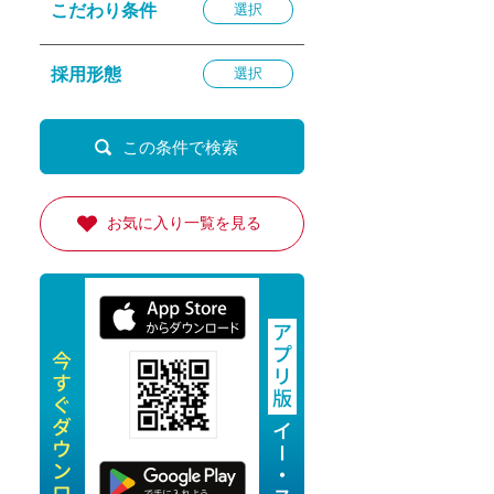
こだわり条件
選択
退勤
休
採用形態
選択
の転職応援
K
お気に入り一覧を見る
★採用
★採用
4月★採用
★採用
急募採用
公開求人