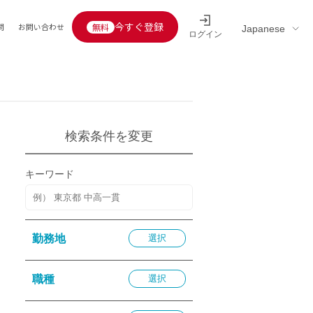
今すぐ登録
問
お問い合わせ
ログイン
Educators’ interview
採用情報一覧
区分
連企業
らの転職者活躍中
定給30万円以上
検索条件を変更
託
用情報
キーワード
定給25万円以上
定給20万円以上
10分以内
勤務地
選択
5分以内
を活かす
職種
選択
活かす
み