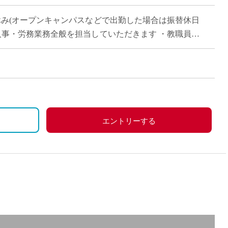
直雇用
休み(オープンキャンパスなどで出勤した場合は振替休日
免許不
人事・労務業務全般を担当していただきます ・教職員が
、バックオフィスから支える仕事です
んぽ、雇用保険、労災保険)
祝)
した場合は振替休日対応
エントリーする
)
、職務手当など
、労災保険