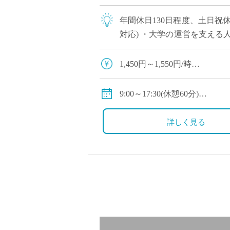
年間休日130日程度、土日祝
対応) ・大学の運営を支える
安心して働ける環境づくりを
1,450円～1,550円/時
・交通費：別途支給有
・保険：社会保険完備(協会け
9:00～17:30(休憩60分)
◇休日：完全週休二日制(土日
(直接雇用に切替後の条件)
・オープンスクール等で出勤
詳しく見る
◇360万円～600万円/年(年俸制
・年間休日130日
◇手当：住宅手当、扶養手当
◇保険：私学共済、雇用保険