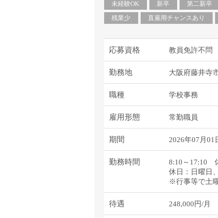
未経験OK
新卒
第二新卒
残業少
直雇用チャンスあり
応募資格
教員免許不問
勤務地
大阪府藤井寺
職種
学校事務
雇用形態
常勤職員
期間
2026年07月01
勤務時間
8:10～17:10
休日：日曜日
※行事等で土
待遇
248,000円