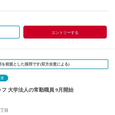
派遣
紹介予
士
未経験
んぽ、雇用保険、労災保険)
新卒
祝)
フ
第二新
トで出勤した場合は振替休日対応
エントリーする
Iター
)
、職務手当など
社会人
、労災保険
子育て
ミドル
を前提とした採用です(双方合意による)
扶養内
残業少
派遣
1日4
フ 大学法人の常勤職員 9月開始
フ
週1日
週2日
Wワー
4丁目
夕方の