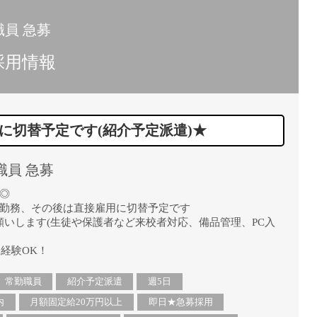
員 急募
採用情報
に切替予定です(紹介予定派遣)★
職員 急募
◎
て勤務、その後は直接雇用に切替予定です
いします(生徒や保護者など来校者対応、備品管理、PC入
経験OK！
常勤職員
紹介予定派遣
週5日
内
月額固定給20万円以上
即日★急募採用