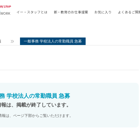
05/27UP
イー・スタッフとは
新・教育のお仕事提案
お気に入り
よくあるご質
EWORK
教員の採用
採用形態
採用
専任教諭
教育関
報
一般事務 学校法人の常勤職員 急募
常勤講師
教員か
非常勤講師
月額固
常勤職員
業務委
非常勤職員
自社採
アルバイト・パート
月額固
その他
月額固
務 学校法人の常勤職員 急募
正社員
駅徒歩
情報は、掲載が終了しています。
契約社員
駅徒歩
情報は、ページ下部からご覧いただけます。
英語力
資格を
AMの