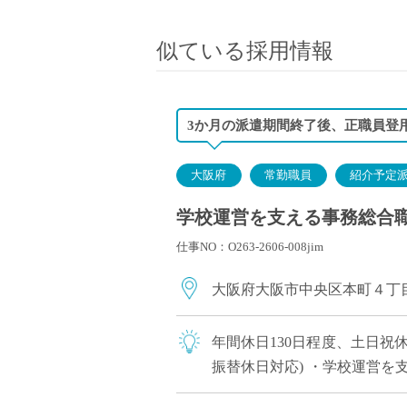
小学校教員
保健体育教員
似ている採用情報
音楽教員
美術教員
ICT支援員
3か月の派遣期間終了後、正職員登用
実習助手
司書
大阪府
常勤職員
紹介予定
カウンセラー
学校運営を支える事務総合職
部活動指導員
仕事NO：O263-2606-008jim
学童スタッフ
その他職種
大阪府大阪市中央区本町４丁
学習支援
チューター
年間休日130日程度、土日祝
個別指導
振替休日対応) ・学校運営を
ALT/AET
して働ける環境づくりをバッ