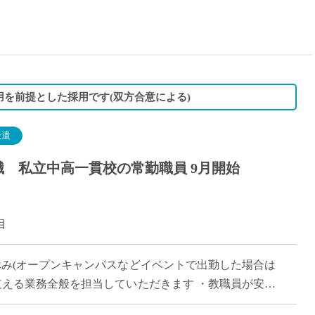
15時
土日祝
初めて
学生O
週6日
を前提とした採用です(双方合意による)
週5日
週4日
派遣
週3日
 私立中高一貫校の常勤職員 9月開始
3学期
1学期
新年度
目
2学期
即日★
休み(オープンキャンパスなどイベントで出勤した場合は
学校名
支える業務全般を担当していただきます ・教職員が安心
紹介
クオフィスから支える仕事です