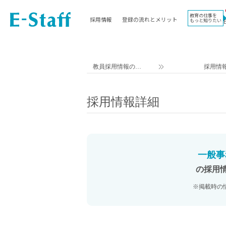
教育の仕事を
採用情報
登録の流れとメリット
もっと知りたい
EWORK TOP
コラム
地域
教科
関東
英語教員
教員採用情報のイ
採用情
東海
社会教員
ー・スタッフ TOP
近畿
理科教員
採用情報詳細
九州
数学教員
北海道
国語教員
沖縄県
その他教科教員
東北
学校事務
一般事
信越
情報教員
の採用
中国
家庭科教員
※掲載時の
四国
技術教員
北陸
養護教諭
講師（免許不問）