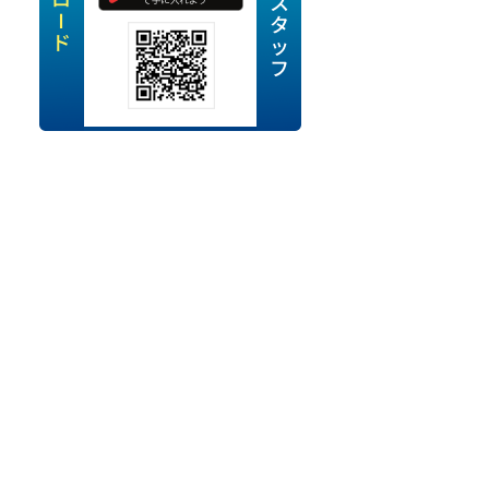
定派遣
OK
卒
ン・Uターン応援
経験を活かせる
ママ活躍中
・シニア活躍中
勤務可
時間以内
ク・副業
み