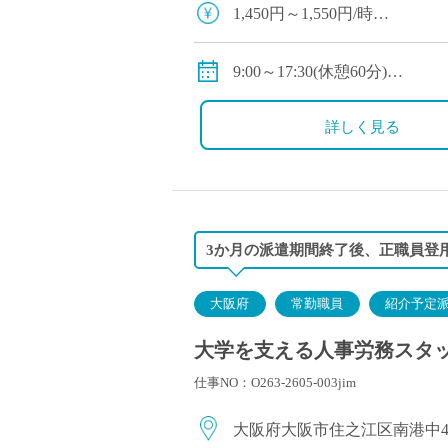
塾・予備校講師
1,450円～1,550円/時
オンライン講師
・交通費：別途支給有
幼稚園教諭・保育
・保険：社会保険完備(協会け
9:00～17:30(休憩60分)
日本語教師
◇休日：完全週休二日制(土日
添削・校正スタッ
(直接雇用に切替後の条件)
・オープンスクール等イベン
詳しく見る
学校支援員
◇360万円～600万円/年(年俸制
・年間休日130日
◇手当：住宅手当、扶養手当
広報・宣伝
◇保険：私学共済、雇用保険
一般事務
経理・会計事務
3か月の派遣期間終了後、正職員登用
総務・人事事務
管理・運営
大阪府
常勤職員
紹介予定
営業職
大学を支える人事労務スタッ
こども支援スタッ
仕事NO：O263-2605-003jim
大阪府大阪市住之江区南港中