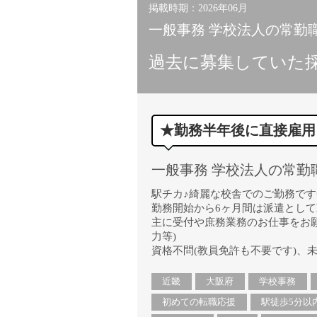
掲載時期：2026年06月
一般事務 学校法人の常勤職
過去に募集していた
★勤務半年後に直接雇用
一般事務 学校法人の常勤
駅チカ♪綺麗な校舎でのご勤務です
勤務開始から6ヶ月間は派遣とし
主に受付や庶務業務のお仕事をお願
力等)
資格不問(教員免許も不要です)、未
近畿
大阪府
学校事務
初めての転職応援
駅徒歩5分以