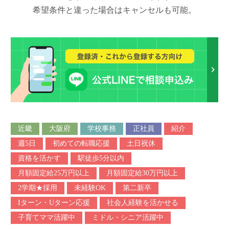
希望条件と違った場合はキャンセルも可能。
近畿
大阪府
学校事務
正社員
紹介
週5日
初めての転職応援
土日祝休
資格を活かす
駅徒歩5分以内
月額固定給25万円以上
月額固定給30万円以上
2学期★採用
未経験OK
第二新卒
Iターン・Uターン応援
社会人経験を活かせる
子育てママ活躍中
ミドル・シニア活躍中