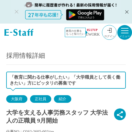
教員採用情
採用情報
05/27UP
教育の仕事を
EWORK
もっと知りたい
報のイー・
大学を支える人事労務スタッフ 大学法人の正職員 9月開始
ログイン
スタッフ
TOP
採用情報詳細
「教育に関わる仕事がしたい」「大学職員として長く働
きたい」方にピッタリの募集です
大阪府
正社員
紹介
大学を支える人事労務スタッフ 大学法
人の正職員 9月開始
仕事NO：O262-2605-002jim