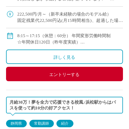
勤講師として、1年契約の勤務スタート。 自分
に合った環境か、じっくり見極めるこ […]
222,500円/月～（新卒未経験の場合のモデル給）
固定残業代22,500円込(月15時間相当)、超過した場合
は超過勤務手当を別途支給
8:15～17:15（休憩：60分） 年間変形労働時間制
各種手当（部活動手当・入試手当等）あり
☆年間休日120日（昨年度実績）
賞与年2回(昨年度実績4.0ヶ月)
☆入職時に年次有給休暇15日付与
昇給年1回（4月）
詳しく見る
交通費支給（月6万円まで）
総合型福利厚生サービス など
エントリーする
月給30万！夢を全力で応援できる校風♪浜松駅からはバ
スを使って約10分の好アクセス！
静岡県
常勤講師
紹介