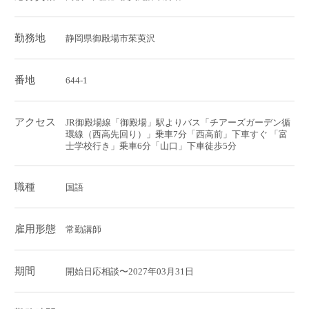
勤務地
静岡県御殿場市茱萸沢
番地
644-1
アクセス
JR御殿場線「御殿場」駅よりバス「チアーズガーデン循
環線（西高先回り）」乗車7分「西高前」下車すぐ 「富
士学校行き」乗車6分「山口」下車徒歩5分
職種
国語
雇用形態
常勤講師
期間
開始日応相談〜2027年03月31日