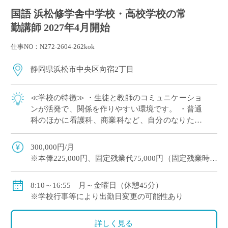
国語 浜松修学舎中学校・高校学校の常
勤講師 2027年4月開始
仕事NO：N272-2604-262kok
静岡県浜松市中央区向宿2丁目
≪学校の特徴≫ ・生徒と教師のコミュニケーショ
ンが活発で、関係を作りやすい環境です。 ・普通
科のほかに看護科、商業科など、自分のなりたい
将来像を明確に持った生徒さんが在籍している学
校です。 そんな生徒さんを身近で支え、 […]
300,000円/月
※本俸225,000円、固定残業代75,000円（固定残業時間
（45時間）を超えた場合は超過勤務手当あり）
賞与：年2回、4.2ヶ月分（昨年度実績）
8:10～16:55 月～金曜日（休憩45分）
※学校行事等により出勤日変更の可能性あり
諸手当：住宅手当、休日補習手当、休日部活動手当な
ど
詳しく見る
福利厚生：私学共済（健康保険、年金）、雇用保険、