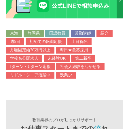
東海
静岡県
国語教員
常勤講師
紹介
週5日
初めての転職応援
土日祝休
月額固定給20万円以上
即日★急募採用
学校名公開求人
未経験OK
第二新卒
Iターン・Uターン応援
社会人経験を活かせる
ミドル・シニア活躍中
残業少
教育業界のプロがしっかりサポート
お仕事スタートまでの
流
れ