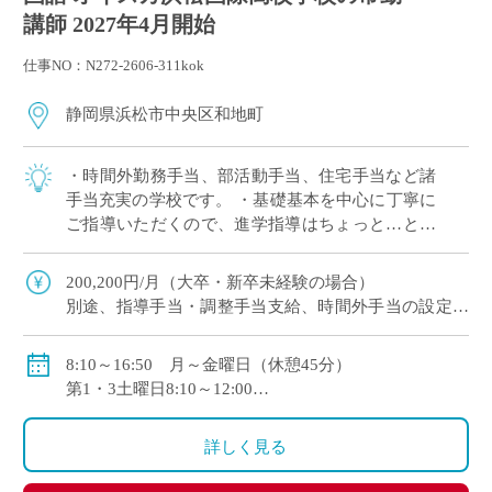
講師 2027年4月開始
仕事NO：N272-2606-311kok
静岡県浜松市中央区和地町
・時間外勤務手当、部活動手当、住宅手当など諸
手当充実の学校です。 ・基礎基本を中心に丁寧に
ご指導いただくので、進学指導はちょっと…とい
う方も働きやすい♪ ・職員室の風通しがよく、困
ったことやわからないことを相談しやすい環 […]
200,200円/月（大卒・新卒未経験の場合）
別途、指導手当・調整手当支給、時間外手当の設定あ
り！
賞与あり
8:10～16:50 月～金曜日（休憩45分）
部活動指導手当、扶養手当、住宅手当、通勤手当など
第1・3土曜日8:10～12:00
各種手当充実☆
※学校行事等により出勤日変更の可能性あり
詳しく見る