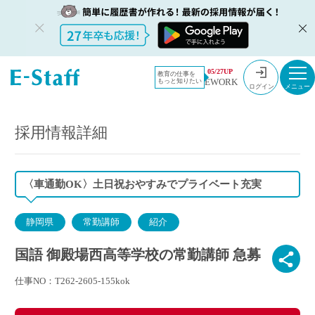
教員採用情
採用情報
05/27UP
教育の仕事を
EWORK
もっと知りたい
報のイー・
国語 御殿場西高等学校の常勤講師 急募
ログイン
スタッフ
TOP
採用情報詳細
〈車通勤OK〉土日祝おやすみでプライベート充実
静岡県
常勤講師
紹介
国語 御殿場西高等学校の常勤講師 急募
仕事NO：T262-2605-155kok