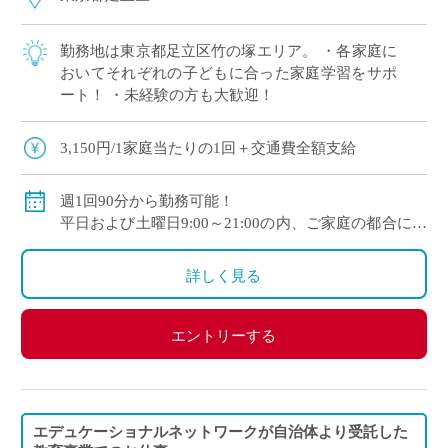
勤務地は東京都足立区竹の塚エリア。 ・各家庭に
おいてそれぞれの子どもに合った家庭学習をサポ
ート！ ・未経験の方も大歓迎！
3,150円/1家庭当たりの1回＋交通費全額支給
週1回90分から勤務可能！
平日および土曜日9:00～21:00の内、ご家庭の都合に合
わせて時間を決定
ご自身のご都合の良い時間帯のご家庭をお願いしま
詳しく見る
す。
※5月～3月で実施します。
エントリーする
(勤務イメージ）
月曜日 10:00～11:30 A家庭／13:30～15:00 B家庭
木曜日 10:30～12:00 C家庭／16:00～17:30 D家庭
／19:00～20:30 E家庭
エデュケーショナルネットワークが自治体より受託した
金曜日 14:00～15:30 F家庭／18:00～19:30 G家庭