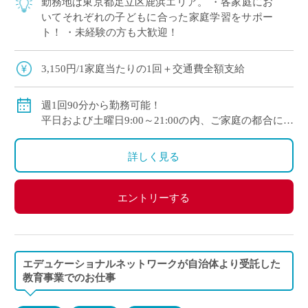
勤務地は東京都足立区鹿浜エリア。 ・各家庭にお
いてそれぞれの子どもに合った家庭学習をサポー
ト！ ・未経験の方も大歓迎！
3,150円/1家庭当たりの1回＋交通費全額支給
週1回90分から勤務可能！
平日および土曜日9:00～21:00の内、ご家庭の都合に合
わせて時間を決定
ご自身のご都合の良い時間帯のご家庭をお願いしま
詳しく見る
す。
※5月～3月で実施します。
エントリーする
(勤務イメージ）
月曜日 10:00～11:30 A家庭／13:30～15:00 B家庭
木曜日 10:30～12:00 C家庭／16:00～17:30 D家庭
／19:00～20:30 E家庭
エデュケーショナルネットワークが自治体より受託した
金曜日 14:00～15:30 F家庭／18:00～19:30 G家庭
教育事業でのお仕事