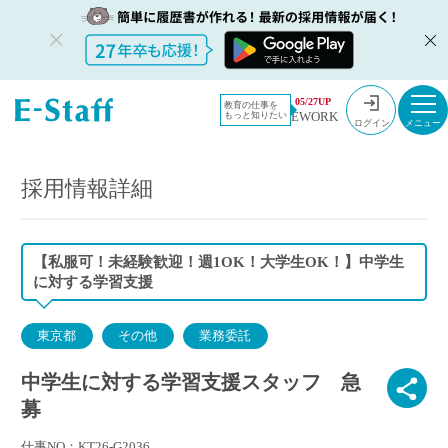
教員採用情
採用情報
05/27UP
教育の仕事を
EWORK
もっと知りたい
報のイー・
中学生に対する学習支援スタッフ 急募
ログイン
スタッフ
TOP
採用情報詳細
【私服可！未経験歓迎！週1OK！大学生OK！】中学生
に対する学習支援
東京都
その他
業務委託
中学生に対する学習支援スタッフ 急
募
仕事NO：KT26-G2036