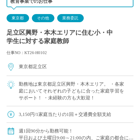
教育事業でのお仕事
東京都
その他
業務委託
足立区興野・本木エリアに住む小・中
学生に対する家庭教師
仕事NO：KT26-H0102
東京都足立区
勤務地は東京都足立区興野・本木エリア。 ・各家
庭においてそれぞれの子どもに合った家庭学習を
サポート！ ・未経験の方も大歓迎！
3,150円/1家庭当たりの1回＋交通費全額支給
週1回90分から勤務可能！
平日および土曜日9:00～21:00の内、ご家庭の都合に合