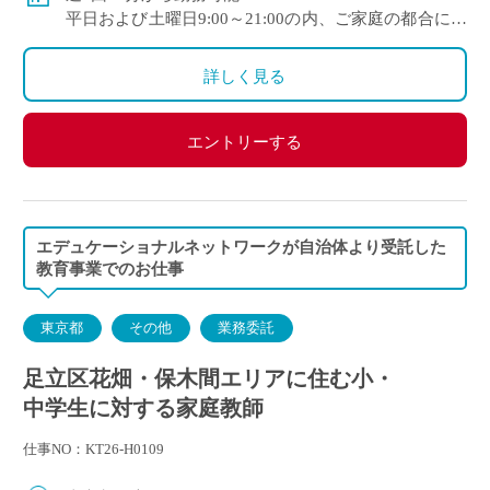
平日および土曜日9:00～21:00の内、ご家庭の都合に合
わせて時間を決定
ご自身のご都合の良い時間帯のご家庭をお願いしま
詳しく見る
す。
※5月～3月で実施します。
エントリーする
(勤務イメージ）
月曜日 10:00～11:30 A家庭／13:30～15:00 B家庭
木曜日 10:30～12:00 C家庭／16:00～17:30 D家庭
／19:00～20:30 E家庭
エデュケーショナルネットワークが自治体より受託した
金曜日 14:00～15:30 F家庭／18:00～19:30 G家庭
教育事業でのお仕事
東京都
その他
業務委託
足立区花畑・保木間エリアに住む小・
中学生に対する家庭教師
仕事NO：KT26-H0109