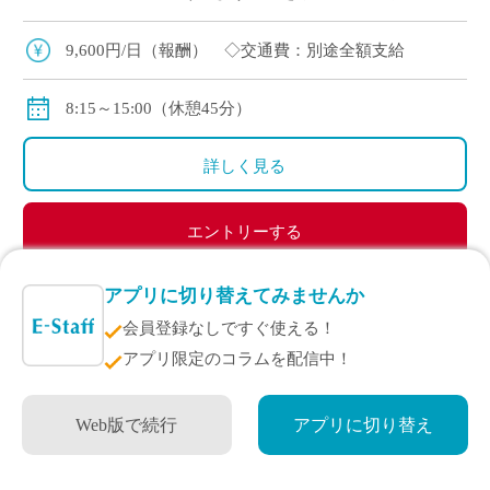
主要5科目(国・数・英・理・社)のいずれかで得意
な科目を担当いただきます。
9,600円/日（報酬） ◇交通費：別途全額支給
8:15～15:00（休憩45分）
詳しく見る
エントリーする
アプリに切り替えてみませんか
会員登録なしですぐ使える！
週1～勤務可能！小中学生対象の音楽指導員募集
アプリ限定のコラムを配信中！
埼玉県
その他
業務委託
Web版で続行
アプリに切り替え
児童福祉施設内での音楽指導スタッフ
募集