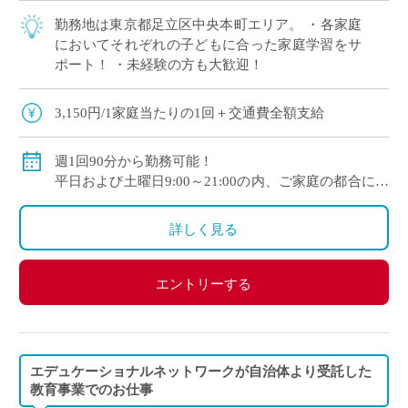
勤務地は東京都足立区中央本町エリア。 ・各家庭
においてそれぞれの子どもに合った家庭学習をサ
ポート！ ・未経験の方も大歓迎！
3,150円/1家庭当たりの1回＋交通費全額支給
週1回90分から勤務可能！
平日および土曜日9:00～21:00の内、ご家庭の都合に合
わせて時間を決定
ご自身のご都合の良い時間帯のご家庭をお願いしま
詳しく見る
す。
※5月～3月で実施します。
エントリーする
(勤務イメージ）
月曜日 10:00～11:30 A家庭／13:30～15:00 B家庭
木曜日 10:30～12:00 C家庭／16:00～17:30 D家庭
／19:00～20:30 E家庭
エデュケーショナルネットワークが自治体より受託した
金曜日 14:00～15:30 F家庭／18:00～19:30 G家庭
教育事業でのお仕事