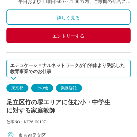
平日および土曜日9:00～21:00の内、ご家庭の都合に合
わせて時間を決定
ご自身のご都合の良い時間帯のご家庭をお願いしま
詳しく見る
す。
※5月～3月で実施します。
エントリーする
(勤務イメージ）
月曜日 10:00～11:30 A家庭／13:30～15:00 B家庭
木曜日 10:30～12:00 C家庭／16:00～17:30 D家庭
／19:00～20:30 E家庭
エデュケーショナルネットワークが自治体より受託した
金曜日 14:00～15:30 F家庭／18:00～19:30 G家庭
教育事業でのお仕事
東京都
その他
業務委託
足立区竹の塚エリアに住む小・中学生
に対する家庭教師
仕事NO：KT26-H0107
東京都足立区