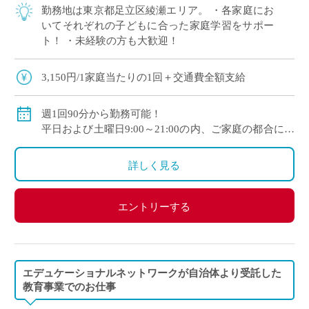
勤務地は東京都足立区綾瀬エリア。 ・各家庭にお
いてそれぞれの子どもに合った家庭学習をサポー
ト！ ・未経験の方も大歓迎！
3,150円/1家庭当たりの1回＋交通費全額支給
週1回90分から勤務可能！
平日および土曜日9:00～21:00の内、ご家庭の都合に合
わせて時間を決定
ご自身のご都合の良い時間帯のご家庭をお願いしま
詳しく見る
す。
※5月～3月で実施します。
エントリーする
(勤務イメージ）
月曜日 10:00～11:30 A家庭／13:30～15:00 B家庭
木曜日 10:30～12:00 C家庭／16:00～17:30 D家庭
／19:00～20:30 E家庭
エデュケーショナルネットワークが自治体より受託した
金曜日 14:00～15:30 F家庭／18:00～19:30 G家庭
教育事業でのお仕事