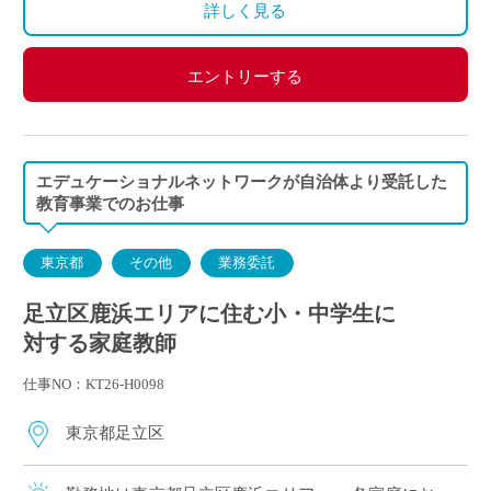
ご自身のご都合の良い時間帯のご家庭をお願いしま
詳しく見る
す。
※5月～3月で実施します。
エントリーする
(勤務イメージ）
月曜日 10:00～11:30 A家庭／13:30～15:00 B家庭
木曜日 10:30～12:00 C家庭／16:00～17:30 D家庭
／19:00～20:30 E家庭
エデュケーショナルネットワークが自治体より受託した
金曜日 14:00～15:30 F家庭／18:00～19:30 G家庭
教育事業でのお仕事
東京都
その他
業務委託
足立区鹿浜エリアに住む小・中学生に
対する家庭教師
仕事NO：KT26-H0098
東京都足立区