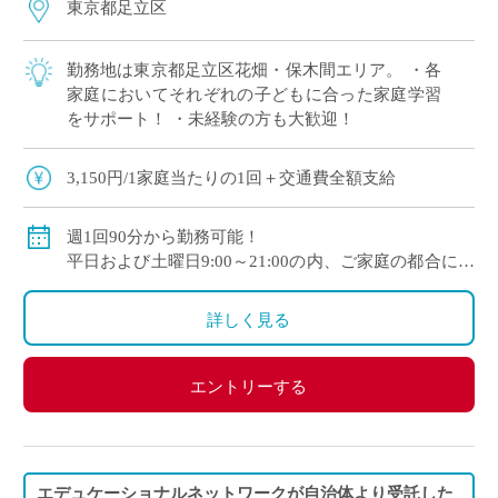
東京都足立区
勤務地は東京都足立区花畑・保木間エリア。 ・各
家庭においてそれぞれの子どもに合った家庭学習
をサポート！ ・未経験の方も大歓迎！
3,150円/1家庭当たりの1回＋交通費全額支給
週1回90分から勤務可能！
平日および土曜日9:00～21:00の内、ご家庭の都合に合
わせて時間を決定
ご自身のご都合の良い時間帯のご家庭をお願いしま
詳しく見る
す。
※5月～3月で実施します。
エントリーする
(勤務イメージ）
月曜日 10:00～11:30 A家庭／13:30～15:00 B家庭
木曜日 10:30～12:00 C家庭／16:00～17:30 D家庭
／19:00～20:30 E家庭
エデュケーショナルネットワークが自治体より受託した