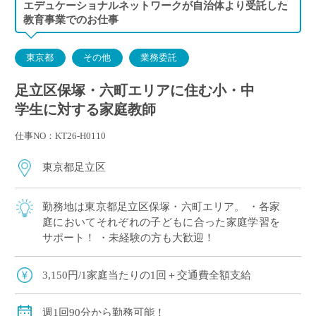
エデュケーショナルネットワークが自治体より受託した
金曜日 14:00～15:30 F家庭／18:00～19:30 G家庭
教育事業でのお仕事
東京都
その他
業務委託
足立区保塚・六町エリアに住む小・中
学生に対する家庭教師
仕事NO：KT26-H0110
東京都足立区
勤務地は東京都足立区保塚・六町エリア。 ・各家
庭においてそれぞれの子どもに合った家庭学習を
サポート！ ・未経験の方も大歓迎！
3,150円/1家庭当たりの1回＋交通費全額支給
週1回90分から勤務可能！