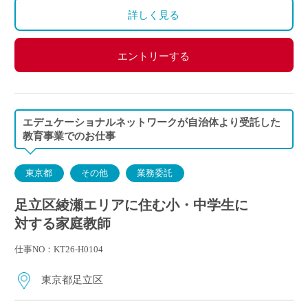
ご自身のご都合の良い時間帯のご家庭をお願いしま
詳しく見る
す。
※5月～3月で実施します。
エントリーする
(勤務イメージ）
月曜日 10:00～11:30 A家庭／13:30～15:00 B家庭
木曜日 10:30～12:00 C家庭／16:00～17:30 D家庭
／19:00～20:30 E家庭
エデュケーショナルネットワークが自治体より受託した
金曜日 14:00～15:30 F家庭／18:00～19:30 G家庭
教育事業でのお仕事
東京都
その他
業務委託
足立区綾瀬エリアに住む小・中学生に
対する家庭教師
仕事NO：KT26-H0104
東京都足立区