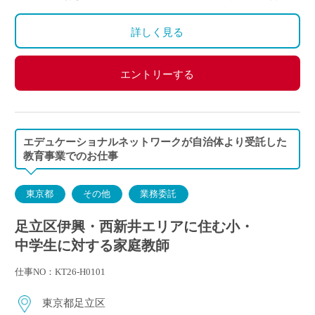
わせて時間を決定
ご自身のご都合の良い時間帯のご家庭をお願いしま
詳しく見る
す。
※5月～3月で実施します。
エントリーする
(勤務イメージ）
月曜日 10:00～11:30 A家庭／13:30～15:00 B家庭
木曜日 10:30～12:00 C家庭／16:00～17:30 D家庭
／19:00～20:30 E家庭
エデュケーショナルネットワークが自治体より受託した
金曜日 14:00～15:30 F家庭／18:00～19:30 G家庭
教育事業でのお仕事
東京都
その他
業務委託
足立区伊興・西新井エリアに住む小・
中学生に対する家庭教師
仕事NO：KT26-H0101
東京都足立区