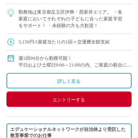
勤務地は東京都足立区伊興・西新井エリア。 ・各
家庭においてそれぞれの子どもに合った家庭学習
をサポート！ ・未経験の方も大歓迎！
3,150円/1家庭当たりの1回＋交通費全額支給
週1回90分から勤務可能！
平日および土曜日9:00～21:00の内、ご家庭の都合に合
わせて時間を決定
ご自身のご都合の良い時間帯のご家庭をお願いしま
詳しく見る
す。
※5月～3月で実施します。
エントリーする
(勤務イメージ）
月曜日 10:00～11:30 A家庭／13:30～15:00 B家庭
木曜日 10:30～12:00 C家庭／16:00～17:30 D家庭
／19:00～20:30 E家庭
エデュケーショナルネットワークが自治体より受託した
金曜日 14:00～15:30 F家庭／18:00～19:30 G家庭
教育事業でのお仕事