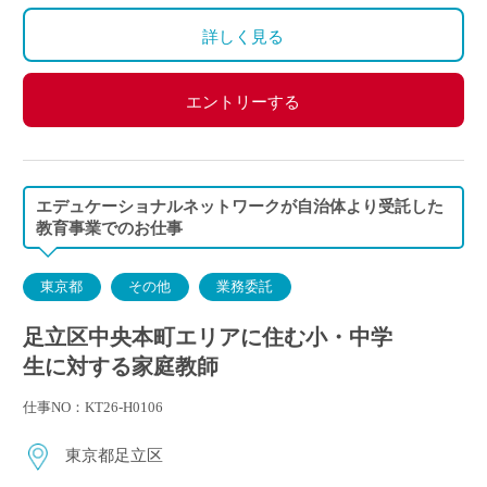
わせて時間を決定
ご自身のご都合の良い時間帯のご家庭をお願いしま
詳しく見る
す。
※5月～3月で実施します。
エントリーする
(勤務イメージ）
月曜日 10:00～11:30 A家庭／13:30～15:00 B家庭
木曜日 10:30～12:00 C家庭／16:00～17:30 D家庭
／19:00～20:30 E家庭
エデュケーショナルネットワークが自治体より受託した
金曜日 14:00～15:30 F家庭／18:00～19:30 G家庭
教育事業でのお仕事
東京都
その他
業務委託
足立区中央本町エリアに住む小・中学
生に対する家庭教師
仕事NO：KT26-H0106
東京都足立区