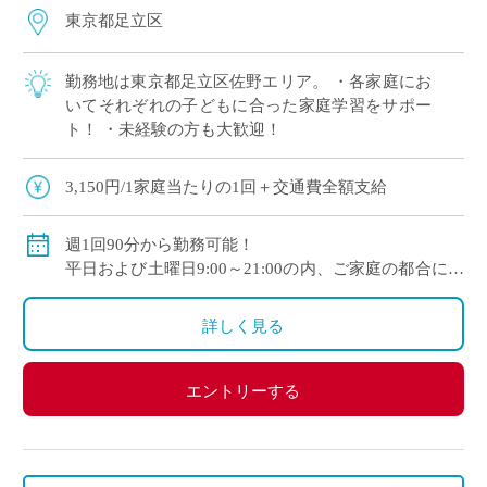
東京都足立区
勤務地は東京都足立区佐野エリア。 ・各家庭にお
いてそれぞれの子どもに合った家庭学習をサポー
ト！ ・未経験の方も大歓迎！
3,150円/1家庭当たりの1回＋交通費全額支給
週1回90分から勤務可能！
平日および土曜日9:00～21:00の内、ご家庭の都合に合
わせて時間を決定
ご自身のご都合の良い時間帯のご家庭をお願いしま
詳しく見る
す。
※5月～3月で実施します。
エントリーする
(勤務イメージ）
月曜日 10:00～11:30 A家庭／13:30～15:00 B家庭
木曜日 10:30～12:00 C家庭／16:00～17:30 D家庭
／19:00～20:30 E家庭