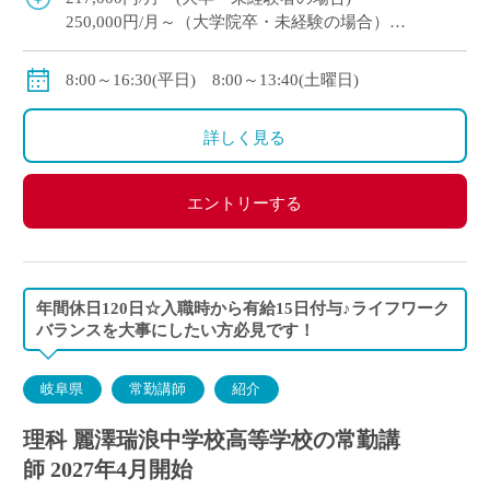
250,000円/月～（大学院卒・未経験の場合）
昇給年1回10000円程度
8:00～16:30(平日) 8:00～13:40(土曜日)
※賞与
初年度は5.2〜5.4ヶ月
詳しく見る
※諸手当
配偶者手当：20,000円
エントリーする
住宅手当：15,000円（借家）
通勤手当：上限50,000円
年間休日120日☆入職時から有給15日付与♪ライフワーク
バランスを大事にしたい方必見です！
岐阜県
常勤講師
紹介
理科 麗澤瑞浪中学校高等学校の常勤講
師 2027年4月開始