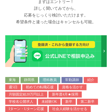
まずはエントリー！
詳しく聞いてみてから、
応募をじっくり検討いただけます。
希望条件と違った場合はキャンセルも可能。
東海
静岡県
理科教員
常勤講師
紹介
週5日
初めての転職応援
資格を活かす
月額固定給20万円以上
新年度4月★採用
学校名公開求人
未経験OK
新卒
第二新卒
Iターン・Uターン応援
社会人経験を活かせる