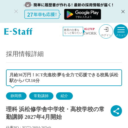
教員採用情
採用情報
05/27UP
教育の仕事を
EWORK
もっと知りたい
報のイー・
理科 浜松修学舎中学校・高校学校の常勤講師 2027年4月開始
ログイン
スタッフ
TOP
採用情報詳細
月給30万円！ICT先進校/夢を全力で応援できる校風/浜松
駅からバス10分
静岡県
常勤講師
紹介
理科 浜松修学舎中学校・高校学校の常
勤講師 2027年4月開始
仕事NO：N272-2604-265rik