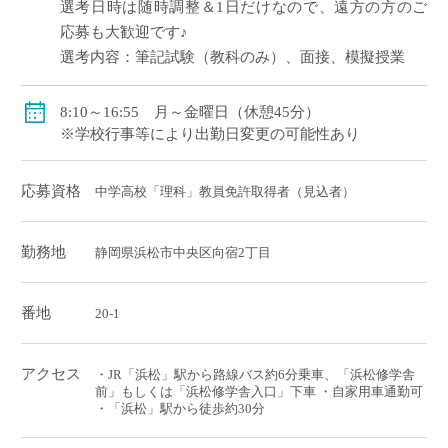
選考日時は随時調整＆1日だけなので、遠方の方のご
応募も大歓迎です♪
選考内容：筆記試験（教科のみ）、面接、模擬授業
8:10～16:55 月～金曜日（休憩45分）
※学校行事等により出勤日変更の可能性あり
応募資格
中学高校「理科」教員免許取得者（見込者）
勤務地
静岡県浜松市中央区向宿2丁目
番地
20-1
アクセス
・JR「浜松」駅から路線バス約6分乗車、「浜松修学舎
前」もしくは「浜松修学舎入口」下車 ・自家用車通勤可
・「浜松」駅から徒歩約30分