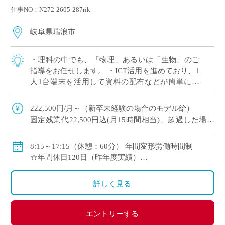
仕事NO：N272-2605-287rik
岐阜県瑞浪市
・理科の中でも、「物理」あるいは「生物」のご
指導をお任せします。 ・ICT活用を進めており、1
人1台端末を活用して資料の配布などが簡単に行
えます♪ ・年間休日120日！（昨年度実績）年次有
給休暇は入職時に15日付与。 […]
222,500円/月～（新卒未経験の場合のモデル給）
固定残業代22,500円込(月15時間相当)、超過した場合
は超過勤務手当を別途支給
8:15～17:15（休憩：60分） 年間変形労働時間制
各種手当（部活動手当・入試手当等）あり
☆年間休日120日（昨年度実績）
賞与年2回(昨年度実績4.0ヶ月)
☆入職時に年次有給休暇15日付与
昇給年1回（4月）
詳しく見る
交通費支給（月6万円まで）
総合型福利厚生サービス など
エントリーする