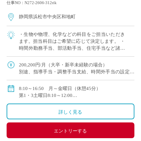
仕事NO：N272-2606-312rik
静岡県浜松市中央区和地町
・生物や物理、化学などの科目をご担当いただき
ます。担当科目はご希望に応じて決定します。 ・
時間外勤務手当、部活動手当、住宅手当など諸手
当充実！ ・基礎基本を中心に丁寧にご指導いただ
くので、レベルの高い進学指導はちょっと… […]
200,200円/月（大卒・新卒未経験の場合）
別途、指導手当・調整手当支給、時間外手当の設定あ
り！
賞与あり
8:10～16:50 月～金曜日（休憩45分）
部活動指導手当、扶養手当、住宅手当、通勤手当など
第1・3土曜日8:10～12:00
各種手当充実
※学校行事等により出勤日変更の可能性あり
詳しく見る
エントリーする