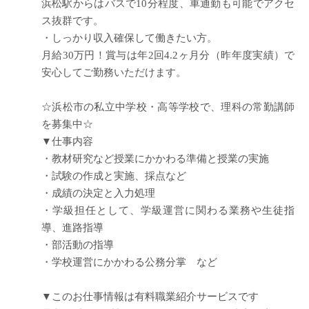
浜松駅からはバスで10分程度、車通勤も可能でアクセ
ス抜群です。
・しっかり収入確保して働きたい方。
月給30万円！賞与は年2回4.2ヶ月分（昨年度実績）で
安心してご勤務いただけます。
☆浜松市の私立中学校・高等学校で、理科の常勤講師
を募集中☆
▼仕事内容
・教材研究など授業にかかわる準備と授業の実施
・試験の作成と実施、採点など
・成績の決定と入力処理
・学級担任として、学級運営に関わる業務や生徒指
導、進路指導
・部活動の指導
・学校運営にかかわる公務分掌 など
▼このお仕事情報は有料職業紹介サービスです