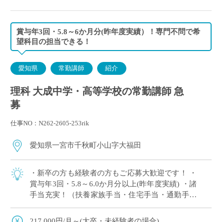
賞与年3回・5.8～6か月分(昨年度実績）！専門不問で希
望科目の担当できる！
愛知県
常勤講師
紹介
理科 大成中学・高等学校の常勤講師 急
募
仕事NO：N262-2605-253rik
愛知県一宮市千秋町小山字大福田
・新卒の方も経験者の方もご応募大歓迎です！ ・
賞与年3回・5.8～6.0か月分以上(昨年度実績) ・諸
手当充実！（扶養家族手当・住宅手当・通勤手当
等） ・2年目以降専任採用の可能性あり！
217,000円/月～(大卒・未経験者の場合)