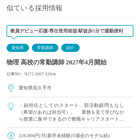
似ている採用情報
教員デビュー応援/専任登用前提/駅徒歩5分で通勤便利
愛知県
常勤講師
紹介
物理 高校の常勤講師 2027年4月開始
仕事NO：N272-2607-329rik
愛知県長久手市
・副担任としてのスタート、部活動顧問もなし
（希望があれば担当可）。 業務を見て学びなが
ら授業に集中できるので教職キャリアスタートに
ピッタリ。 ・「期限付き専任教諭」として専任登
用前提のご採用です。 ・最寄り駅徒歩5分以 […]
226,800円/月(新卒未経験の場合のモデル給)