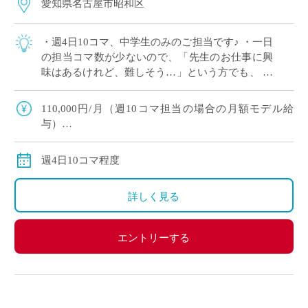
愛知県名古屋市昭和区
・週4日10コマ、中学生のみのご担当です♪ ・一日
の担当コマ数が少ないので、「先生のお仕事に興
味はあるけれど、難しそう…」という方でも、
余裕をもって準備を進められます。 ・名古屋市営
地下鉄線沿い、駅からは徒歩約10分 […]
110,000円/月（週10コマ担当の場合の月額モデル給
与）
交通費：別途支給
週4日10コマ程度
詳しく見る
エントリーする