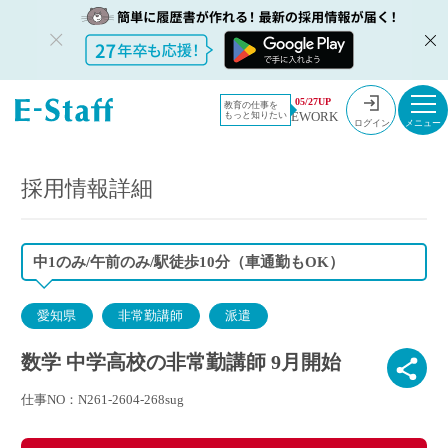
教員採用情
採用情報
05/27UP
教育の仕事を
EWORK
もっと知りたい
報のイー・
数学 中学高校の非常勤講師 9月開始
ログイン
スタッフ
TOP
採用情報詳細
中1のみ/午前のみ/駅徒歩10分（車通勤もOK）
愛知県
非常勤講師
派遣
数学 中学高校の非常勤講師 9月開始
仕事NO：N261-2604-268sug