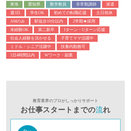
東海
愛知県
数学教員
非常勤講師
派遣
週3日
学生OK
初めての転職応援
土日祝休
AMのみ
駅徒歩10分以内
2学期★採用
未経験OK
第二新卒
Iターン・Uターン応援
社会人経験を活かせる
子育てママ活躍中
ミドル・シニア活躍中
扶養内勤務可
1日4時間以内
Wワーク・副業
教育業界のプロがしっかりサポート
お仕事スタートまでの
流
れ