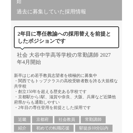
始
過去に募集していた採用情報
2年目に専任教諭への採用替えを前提と
したポジションです
社会 大谷中学高等学校の常勤講師 2027
年4月開始
新卒はじめ若手教員志望者を積極的に募集中
・関西でもトップクラスの高校受験者数を誇る大規模な
共学校
・創立150年を超える歴史ある学校です
・京都駅から1駅、滋賀や奈良、大阪、兵庫など近隣他
府県からも通勤しやすい
・2年目の専任登用を前提とした採用です
近畿
京都府
社会教員
常勤講師
紹介
初めての転職応援
駅徒歩10分以内