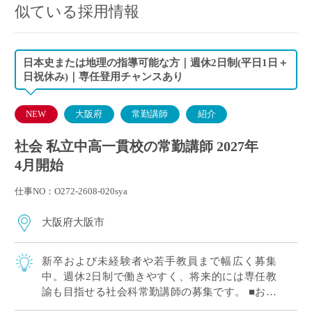
似ている採用情報
日本史または地理の指導可能な方｜週休2日制(平日1日＋
日祝休み)｜専任登用チャンスあり
NEW
大阪府
常勤講師
紹介
社会 私立中高一貫校の常勤講師 2027年
4月開始
仕事NO：O272-2608-020sya
大阪府大阪市
新卒および未経験者や若手教員まで幅広く募集
中。週休2日制で働きやすく、将来的には専任教
諭も目指せる社会科常勤講師の募集です。 ■おす
すめポイント 新卒および未経験者や若手教員歓