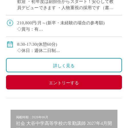
歓迎 ・初年度は副担任からスタート！安心して教
員デビューできます ・人物重視の採用です（書類
選考＋面接のみ） ・週休2日制（月曜日または土
曜日＋日曜、祝日休み） ・2～3年後を […]
210,800円/月～(新卒・未経験の場合の参考額)
◇賞与：有
◇手当：各種有
◇保険：私学共済、雇用保険、労災保険
8:30-17:30(休憩60分)
◇休日：週休二日制
・月曜日または土曜日のうち1日(担当コースによる)、
日曜日、祝日、その他学校スケジュールによる
詳しく見る
エントリーする
掲載時期：2026年06月
社会 大谷中学高等学校の常勤講師 2027年4月開