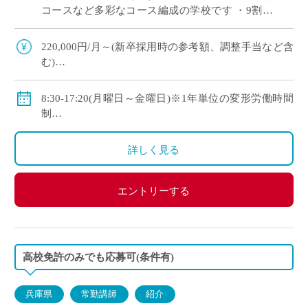
コースなど多彩なコース編成の学校です ・9割以
上の生徒が大学や短大、専門学校に進学していま
す ・新卒や社会人からのキャリアチェン […]
220,000円/月～(新卒採用時の参考額、調整手当など含
む)
◇手当：各種有
◇賞与：有
8:30-17:20(月曜日～金曜日)※1年単位の変形労働時間
◇保険：私学共済、雇用保険、労災保険
制
◇休日：年間120日程度
・土曜日、日曜日、祝日、その他学校スケジュールに
詳しく見る
よる
エントリーする
高校免許のみでも応募可(条件有)
兵庫県
常勤講師
紹介