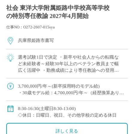
社会 東洋大学附属姫路中学校高等学校
の特別専任教諭 2027年4月開始
仕事NO：O272-2607-015sya
兵庫県姫路市書写
選考試験1日で決定 ・新卒や社会人からの転職な
ど未経験者～経験30年以上のベテラン教員まで幅
広く活躍中 ・勤務成績により専任教諭への登用あ
り ・e-learningなどICTの導入にも積極的、国際交
流にも注力 ※高校免許 […]
3,700,000円/年～(新卒採用時のモデル給)
・30歳モデル給：4,700,000円/年～（経歴換算あり）
・専任教諭のモデル給：24歳520万円/年、30歳630万
円/年程度
8:30-16:30(土曜日8:30-13:00)
※上記以外に補習手当、特殊業務手当、通勤手当、入
◇休日：日曜日、祝日、その他学校の定める休日
試手当、クラブ活動手当を支給
※勤続1年以上の場合は退職金あり
詳しく見る
◇保険：私学共済、雇用保険、労災保険