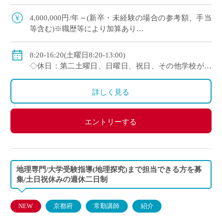
契約更新、専任教諭への登用チャンスあり 全国大
会で活躍する運動部を多数擁しながら […]
4,000,000円/年～(新卒・未経験の場合の参考額、手当
等含む)※職歴等により加算あり
◇年収モデル(参考)
・30歳(教諭・配偶者あり)：約660万円
8:20-16:20(土曜日8:20-13:00)
・40歳(教諭・配偶者及び子２人)：約860万円
◇休日：第二土曜日、日曜日、祝日、その他学校が定
・50歳(教諭・配偶者及び子２人)：約940万円
める日
◇手当：各種手当有
詳しく見る
◇賞与：有(過去実績3.55ヶ月分＋30万円)
◇保険：私学共済、雇用保険、労災保険
エントリーする
地理専門/大学受験指導(地理探究)まで担当できる方を募
集/土日祝休みの週休二日制
NEW
京都府
常勤講師
紹介