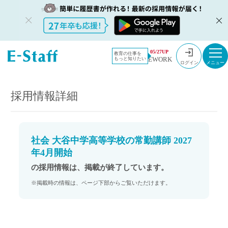
教員採用情
採用情報
05/27UP
教育の仕事を
EWORK
もっと知りたい
報のイー・
社会 大谷中学高等学校の常勤講師 2027年4月開始
ログイン
スタッフ
TOP
採用情報詳細
社会 大谷中学高等学校の常勤講師 2027
年4月開始
の採用情報は、掲載が終了しています。
※掲載時の情報は、ページ下部からご覧いただけます。