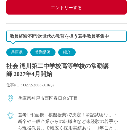
エントリーする
教員経験不問/次世代の教育を担う若手教員募集中
兵庫県
常勤講師
紹介
社会 滝川第二中学校高等学校の常勤講
師 2027年4月開始
仕事NO：O272-2606-010sya
兵庫県神戸市西区春日台6丁目
選考1日(面接＋模擬授業)で決定！筆記試験なし ・
新卒や一般企業からの転職者など未経験の若手か
ら現役教員まで幅広く採用実績あり ・1年ごとに