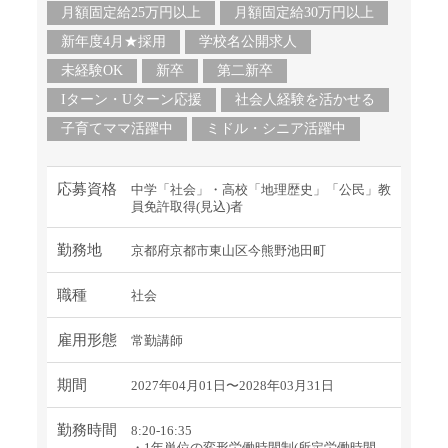
月額固定給25万円以上
月額固定給30万円以上
新年度4月★採用
学校名公開求人
未経験OK
新卒
第二新卒
Iターン・Uターン応援
社会人経験を活かせる
子育てママ活躍中
ミドル・シニア活躍中
応募資格
中学「社会」・高校「地理歴史」「公民」教
員免許取得(見込)者
勤務地
京都府京都市東山区今熊野池田町
職種
社会
雇用形態
常勤講師
期間
2027年04月01日〜2028年03月31日
勤務時間
8:20-16:35
・1年単位の変形労働時間制(所定労働時間