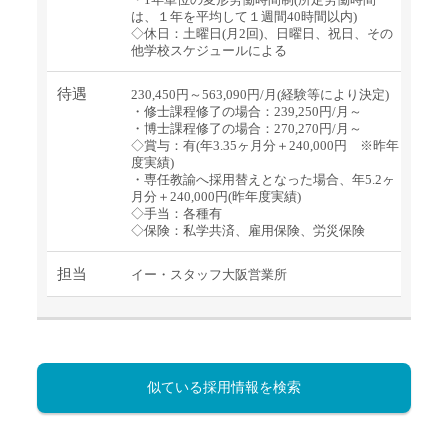
は、１年を平均して１週間40時間以内)
◇休日：土曜日(月2回)、日曜日、祝日、その
他学校スケジュールによる
待遇
230,450円～563,090円/月(経験等により決定)
・修士課程修了の場合：239,250円/月～
・博士課程修了の場合：270,270円/月～
◇賞与：有(年3.35ヶ月分＋240,000円 ※昨年
度実績)
・専任教諭へ採用替えとなった場合、年5.2ヶ
月分＋240,000円(昨年度実績)
◇手当：各種有
◇保険：私学共済、雇用保険、労災保険
担当
イー・スタッフ大阪営業所
似ている採用情報を検索