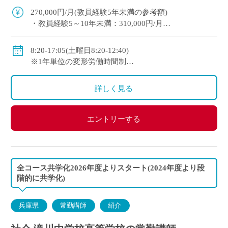
迎。教育への意欲を重視した採用です。 平日1
270,000円/月(教員経験5年未満の参考額)
[…]
・教員経験5～10年未満：310,000円/月
・教員経験10年以上：350,000円/月
◇手当：各種有
8:20-17:05(土曜日8:20-12:40)
◇賞与：有
※1年単位の変形労働時間制
◇保険：私学共済、雇用保険、労災保険
◇休日：週休二日制(平日1日＋日曜日・祝日)、その他
学校の定める休日
詳しく見る
エントリーする
全コース共学化2026年度よりスタート(2024年度より段
階的に共学化)
兵庫県
常勤講師
紹介