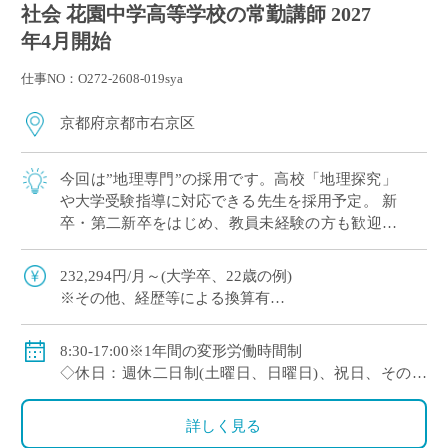
社会 花園中学高等学校の常勤講師 2027
年4月開始
仕事NO：O272-2608-019sya
京都府京都市右京区
今回は”地理専門”の採用です。高校「地理探究」
や大学受験指導に対応できる先生を採用予定。 新
卒・第二新卒をはじめ、教員未経験の方も歓迎し
ています。 これから教員としてキャリアを築きた
い方にも適した […]
232,294円/月～(大学卒、22歳の例)
※その他、経歴等による換算有
◇手当：通勤手当、残業手当
◇賞与：有
8:30-17:00※1年間の変形労働時間制
◇保険：私学共済、雇用保険、労災保険
◇休日：週休二日制(土曜日、日曜日)、祝日、その他
学校の定める休日
詳しく見る