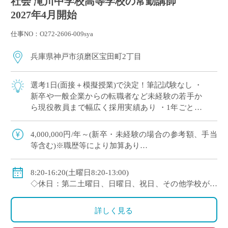
社会 滝川中学校高等学校の常勤講師
2027年4月開始
仕事NO：O272-2606-009sya
兵庫県神戸市須磨区宝田町2丁目
選考1日(面接＋模擬授業)で決定！筆記試験なし ・
新卒や一般企業からの転職者など未経験の若手か
ら現役教員まで幅広く採用実績あり ・1年ごとに
契約更新、専任教諭への登用チャンスあり ・創立
100年を超える神戸市内の伝統校
4,000,000円/年～(新卒・未経験の場合の参考額、手当
等含む)※職歴等により加算あり
◇年収モデル(参考)
・30歳(教諭・配偶者あり)：約660万円
8:20-16:20(土曜日8:20-13:00)
・40歳(教諭・配偶者及び子２人)：約860万円
◇休日：第二土曜日、日曜日、祝日、その他学校が定
・50歳(教諭・配偶者及び子２人)：約940万円
める日
◇手当：各種手当有
詳しく見る
◇賞与：有(過去実績3.55ヶ月分＋30万円)
◇保険：私学共済、雇用保険、労災保険