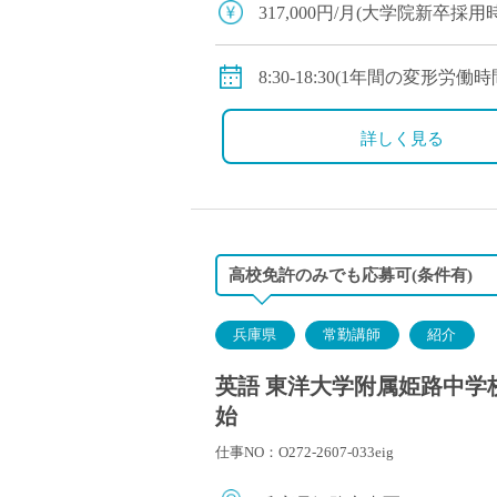
317,000円/月(大学院新卒採用時
・281,000円/円(大学新卒採用時
◇賞与：有(6ヶ月分※初年度は
8:30-18:30(1年間の変形労
◇手当：各種有
◇休日：月～土のうち1日公
・通勤手当：上限50,000円)
・その他、夏季や年末年始
詳しく見る
・住居手当：賃貸の場合は上限2
・休日出勤：9,000円/日
・その他、扶養等の諸手当
◇保険：私学共済、雇用保険
高校免許のみでも応募可(条件有)
兵庫県
常勤講師
紹介
英語 東洋大学附属姫路中学校
始
仕事NO：O272-2607-033eig