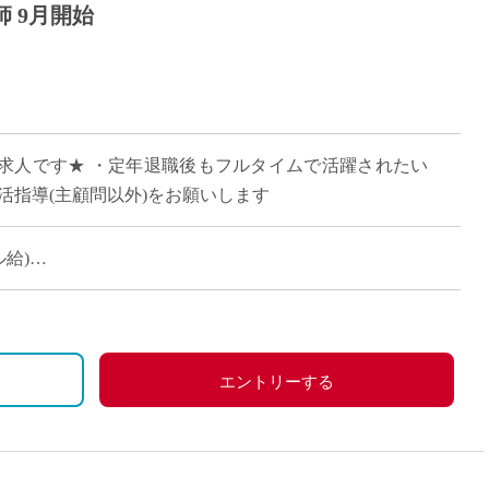
 9月開始
の求人です★ ・定年退職後もフルタイムで活躍されたい
活指導(主顧問以外)をお願いします
ル給)
2年目以降2.0ヶ月分)
、労災保険
、祝日、その他学校の定める休日
エントリーする