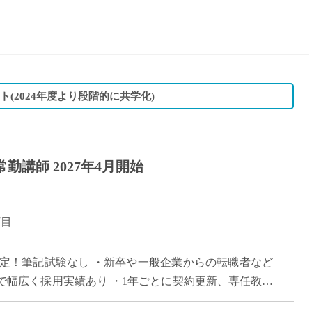
15時
土日祝
初めて
学生O
週6日
ト(2024年度より段階的に共学化)
週5日
週4日
週3日
勤講師 2027年4月開始
3学期
1学期
新年度
丁目
2学期
即日★
決定！筆記試験なし ・新卒や一般企業からの転職者など
学校名
で幅広く採用実績あり ・1年ごとに契約更新、専任教諭
紹介
100年を超える神戸市内の伝統校