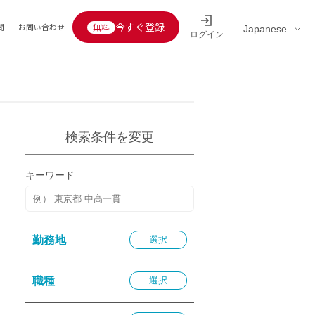
今すぐ登録
問
お問い合わせ
ログイン
Educators’ interview
採用情報一覧
区分
連企業
らの転職者活躍中
定給30万円以上
検索条件を変更
託
用情報
キーワード
定給25万円以上
定給20万円以上
10分以内
勤務地
選択
5分以内
を活かす
職種
選択
活かす
み