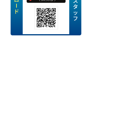
定派遣
OK
卒
ン・Uターン応援
経験を活かせる
ママ活躍中
・シニア活躍中
勤務可
時間以内
ク・副業
み