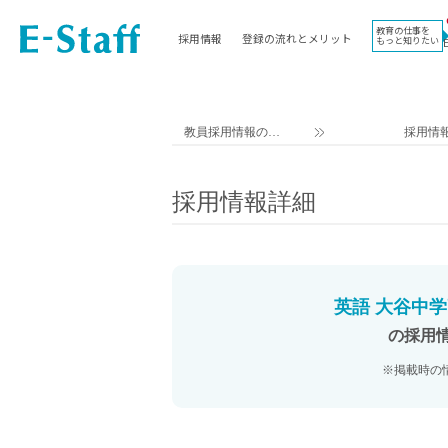
教育の仕事を
採用情報
登録の流れとメリット
もっと知りたい
EWORK TOP
コラム
地域
教科
関東
英語教員
教員採用情報のイ
採用情
東海
社会教員
ー・スタッフ TOP
近畿
理科教員
採用情報詳細
九州
数学教員
北海道
国語教員
沖縄県
その他教科教員
東北
学校事務
英語 大谷中学
信越
情報教員
の採用
中国
家庭科教員
※掲載時の
四国
技術教員
北陸
養護教諭
講師（免許不問）