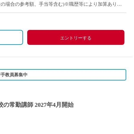
派遣
卒・未経験の場合の参考額、手当等含む)※職歴等により加算あり
紹介予
士
未経験
660万円
新卒
)：約860万円
、祝日、その他学校が定める日
フ
第二新
)：約940万円
エントリーする
Iター
分＋30万円)
社会人
、労災保険
子育て
ミドル
若手教員募集中
扶養内
残業少
1日4
の常勤講師 2027年4月開始
フ
週1日
週2日
Wワー
目
夕方の