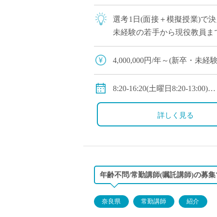
選考1日(面接＋模擬授業)で
未経験の若手から現役教員ま
への登用チャンスあり 全国大
4,000,000円/年～(新
◇年収モデル(参考)
・30歳(教諭・配偶者あり)：約
8:20-16:20(土曜日8:20-13:00)
・40歳(教諭・配偶者及び子２人
◇休日：第二土曜日、日曜日
・50歳(教諭・配偶者及び子２人
詳しく見る
◇手当：各種手当有
◇賞与：有(過去実績3.55ヶ月
◇保険：私学共済、雇用保険
年齢不問/常勤講師(嘱託講師)の募集
奈良県
常勤講師
紹介