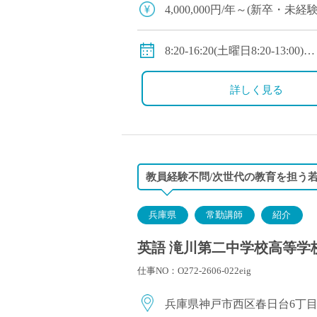
塾・予備校講師
4,000,000円/年～(新
オンライン講師
◇年収モデル(参考)
幼稚園教諭・保育
・30歳(教諭・配偶者あり)：約
8:20-16:20(土曜日8:20-13:00)
日本語教師
・40歳(教諭・配偶者及び子２人
◇休日：第二土曜日、日曜日
添削・校正スタッ
・50歳(教諭・配偶者及び子２人
詳しく見る
学校支援員
◇手当：各種手当有
◇賞与：有(過去実績3.55ヶ月
広報・宣伝
◇保険：私学共済、雇用保険
一般事務
経理・会計事務
教員経験不問/次世代の教育を担う
総務・人事事務
管理・運営
兵庫県
常勤講師
紹介
営業職
英語 滝川第二中学校高等学校
こども支援スタッ
仕事NO：O272-2606-022eig
兵庫県神戸市西区春日台6丁