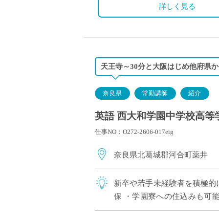
・土曜日、日曜日、祝日、そ
詳しく見る
天王寺～30分と大阪はじめ他府県
奈良県
常勤講師
紹介
英語 西大和学園中学校高等学
仕事NO：O272-2606-017eig
奈良県北葛城郡河合町薬井
新卒や若手未経験者を積極的
保 ・学園寮への住込みも可能
限る。若手教員の経済的・生活