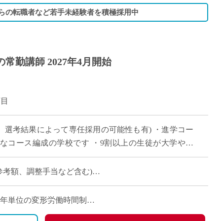
からの転職者など若手未経験者を積極採用中
常勤講師 2027年4月開始
丁目
、選考結果によって専任採用の可能性も有) ・進学コー
なコース編成の学校です ・9割以上の生徒が大学や短
 ・新卒や社会人からのキャリアチェン […]
時の参考額、調整手当など含む)
日)※1年単位の変形労働時間制
、労災保険