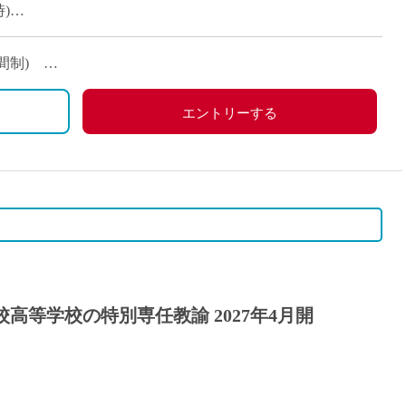
)
)
4ヶ月分)
働時間制)
休日、祝日
、春季休暇、他学校スケジュールによる
エントリーする
7,000円)
が条件に応じて支給あり
など
高等学校の特別専任教諭 2027年4月開