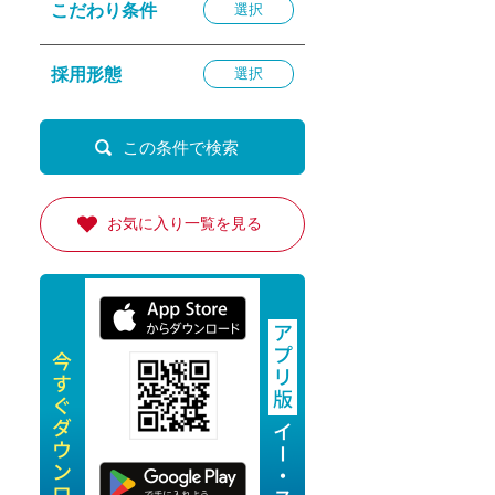
こだわり条件
選択
退勤
休
採用形態
選択
の転職応援
K
お気に入り一覧を見る
★採用
★採用
4月★採用
★採用
急募採用
公開求人