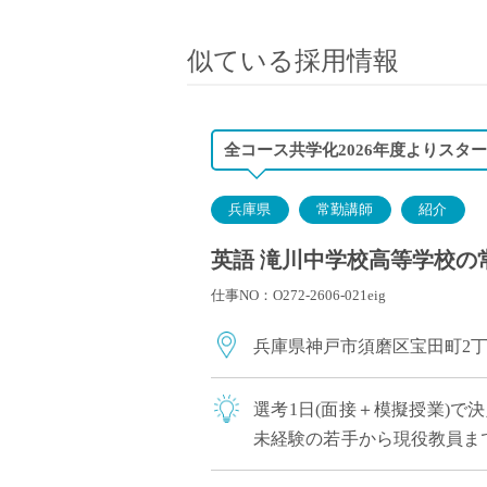
小学校教員
保健体育教員
似ている採用情報
音楽教員
美術教員
ICT支援員
全コース共学化2026年度よりスター
実習助手
司書
兵庫県
常勤講師
紹介
カウンセラー
英語 滝川中学校高等学校の常
部活動指導員
仕事NO：O272-2606-021eig
学童スタッフ
その他職種
兵庫県神戸市須磨区宝田町2
学習支援
チューター
選考1日(面接＋模擬授業)で
個別指導
未経験の若手から現役教員ま
ALT/AET
への登用チャンスあり ・創立