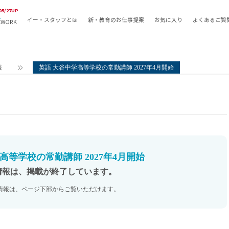
05/27UP
イー・スタッフとは
新・教育のお仕事提案
お気に入り
よくあるご質
EWORK
教員の採用
採用形態
採用
専任教諭
教育関
報
英語 大谷中学高等学校の常勤講師 2027年4月開始
常勤講師
教員か
非常勤講師
月額固
常勤職員
業務委
非常勤職員
自社採
アルバイト・パート
月額固
その他
月額固
高等学校の常勤講師 2027年4月開始
正社員
駅徒歩
情報は、掲載が終了しています。
契約社員
駅徒歩
情報は、ページ下部からご覧いただけます。
英語力
資格を
AMの