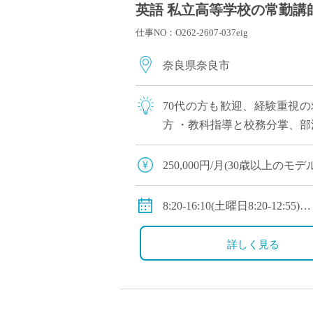
英語 私立高等学校の常勤講師
仕事NO：O262-2607-037eig
奈良県奈良市
70代の方も歓迎、経験重視
方 ・教科指導と校務分掌、部
250,000円/月(30歳以上のモデ
◇手当：各種有
◇賞与：有(初年度1.0ヶ月分→
8:20-16:10(土曜日8:20-12:55)
◇保険：私学共済、雇用保険
◇休日：第2土曜日、日曜日
詳しく見る