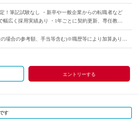
直雇用
決定！筆記試験なし ・新卒や一般企業からの転職者など
免許不
で幅広く採用実績あり ・1年ごとに契約更新、専任教諭
会で活躍する運動部を多数擁しながら […]
卒・未経験の場合の参考額、手当等含む)※職歴等により加算あり
660万円
)：約860万円
、祝日、その他学校が定める日
)：約940万円
エントリーする
分＋30万円)
、労災保険
です