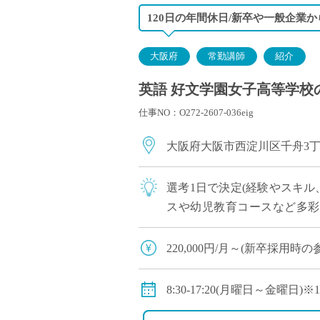
120日の年間休日/新卒や一般企業
大阪府
常勤講師
紹介
英語 好文学園女子高等学校の
仕事NO：O272-2607-036eig
大阪府大阪市西淀川区千舟3
選考1日で決定(経験やスキル
スや幼児教育コースなど多彩
大、専門学校に進学しています
220,000円/月～(新卒採用
◇手当：各種有
◇賞与：有
8:30-17:20(月曜日～金曜
◇保険：私学共済、雇用保険
◇休日：年間120日程度