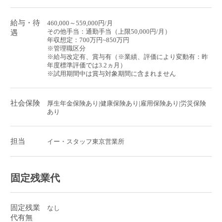
給与・待
460,000～559,000円/月
その他手当：通勤手当（上限50,000円/月）
遇
年収想定：700万円~850万円
※管理職区分
※給与改定有、賞与有（※業績、評価により変動有：昨
年度標準評価では3.2ヵ月）
※試用期間中は賞与対象期間に含まれません
社会保険
厚生年金保険あり|健康保険あり|雇用保険あり|労災保険
あり
担当
イー・スタッフ東京営業所
固定残業代
固定残業
なし
代有無