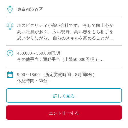
東京都渋谷区
ホスピタリティが高い会社です。 そして向上心が
高い社員が多く、広い視野、高い志をもち相手を
思いやりながら、 自らのスキルを高めることがで
きる環境です。
460,000～559,000円/月
その他手当：通勤手当（上限50,000円/月）
年収想定：700万円~850万円
※管理職区分
9:00～18:00 （所定労働時間：8時間0分）
※給与改定有、賞与有（※業績、評価により変動有：
休憩時間：60分
昨年度標準評価では3.2ヵ月）
時間外労働有無：有
※試用期間中は賞与対象期間に含まれません
＜その他就業時間補足＞
詳しく見る
※時差出勤実施（出勤期間7時~11時に変更可/要実働8
時間）病院受診やお子様のご予定に合わせ取得可能
エントリーする