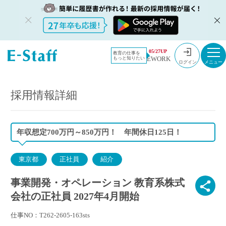
教員採用情
採用情報
05/27UP
教育の仕事を
EWORK
もっと知りたい
報のイー・
事業開発・オペレーション 教育系株式会社の正社員 2027年4月開始
ログイン
スタッフ
TOP
採用情報詳細
年収想定700万円～850万円！ 年間休日125日！
東京都
正社員
紹介
事業開発・オペレーション 教育系株式
会社の正社員 2027年4月開始
仕事NO：T262-2605-163sts