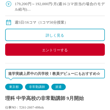
も便利です♪
179,200円～192,000円/月(週16コマ担当の場合のモデ
ル給与)
◇ご経験年数により決定
◇交通費別途支給
週5日/16コマ（1コマ50分授業）
詳しく見る
エントリーする
進学実績上昇中の共学校！教員デビューにもおすすめ☆
東京都
非常勤講師
派遣
理科 中学高校の非常勤講師 9月開始
仕事NO：T261-2607-498rik