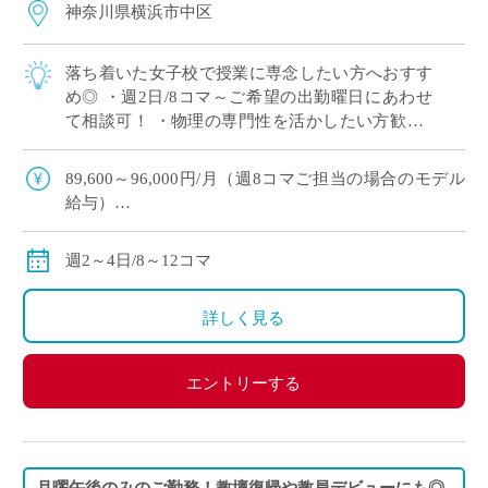
神奈川県横浜市中区
落ち着いた女子校で授業に専念したい方へおすす
め◎ ・週2日/8コマ～ご希望の出勤曜日にあわせ
て相談可！ ・物理の専門性を活かしたい方歓迎♪
・10月開始！ゆとりを持ってご準備いただけま
す！
89,600～96,000円/月（週8コマご担当の場合のモデル
給与）
134,400～144,000円/月（週12コマご担当の場合のモデ
ル給与）
週2～4日/8～12コマ
◇ご担当コマ数、ご指導経験により決定
◇交通費別途全額支給
詳しく見る
エントリーする
月曜午後のみのご勤務！教壇復帰や教員デビューにも◎