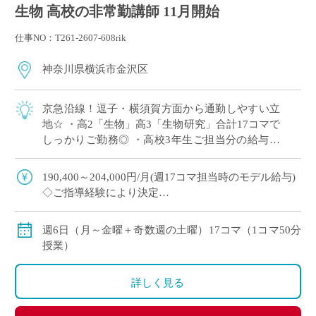
生物 高校の非常勤講師 11月開始
仕事NO：T261-2607-608rik
神奈川県横浜市金沢区
京急沿線！逗子・横須賀方面から通勤しやすい立
地☆ ・高2「生物」高3「生物研究」合計17コマで
しっかりご勤務◎ ・高校3年生ご担当分の給与も
年度末まで保証で安心♪ ・共通教材あり！授業準
備もスムーズです！
190,400～204,000円/月(週17コマ担当時のモデル給与)
◇ご指導経験により決定
◇交通費別途支給
週6日（月～金曜＋奇数週の土曜）17コマ（1コマ50分
授業）
詳しく見る