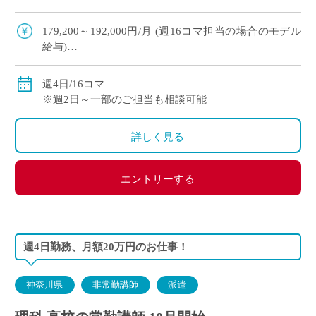
◎ ・生徒は1人1台タブレット所持、教室内プロジ
ェクター有
179,200～192,000円/月 (週16コマ担当の場合のモデル
給与)
◇ご経験年数により決定
◇交通費別途支給
週4日/16コマ
※週2日～一部のご担当も相談可能
詳しく見る
エントリーする
週4日勤務、月額20万円のお仕事！
神奈川県
非常勤講師
派遣