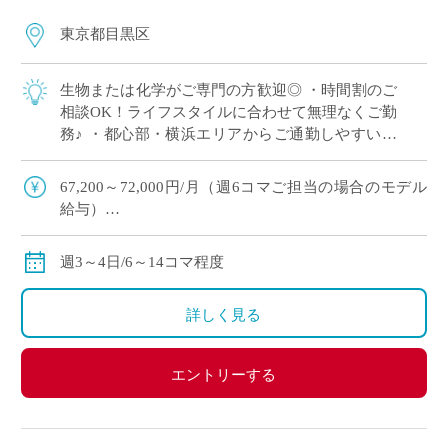
東京都目黒区
生物または化学がご専門の方歓迎◎ ・時間割のご
相談OK！ライフスタイルに合わせて無理なくご勤
務♪ ・都心部・横浜エリアからご通勤しやすい好
立地 ・未経験歓迎！学校現場で経験を積みたい方
にもおすすめ◎
67,200～72,000円/月（週6コマご担当の場合のモデル
給与）
156,800～168,000円/月（週14コマご担当の場合のモデ
ル給与）
週3～4日/6～14コマ程度
◇ご勤務経験に基づいて決定、月額固定
◇交通費別途支給
詳しく見る
エントリーする