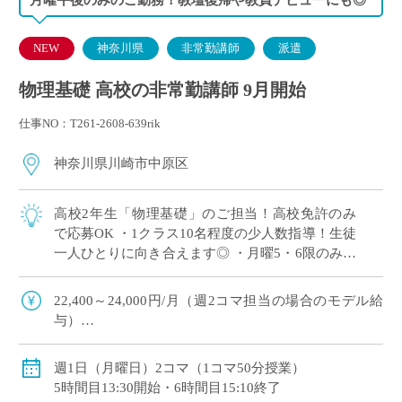
NEW
神奈川県
非常勤講師
派遣
物理基礎 高校の非常勤講師 9月開始
仕事NO：T261-2608-639rik
神奈川県川崎市中原区
高校2年生「物理基礎」のご担当！高校免許のみ
で応募OK ・1クラス10名程度の少人数指導！生徒
一人ひとりに向き合えます◎ ・月曜5・6限のみ！
兼務や副業との両立にもおすすめ♪ ・授業づくり
やテスト作成ではご自身のアイデア […]
22,400～24,000円/月（週2コマ担当の場合のモデル給
与）
◇2月までは月額固定、3月のみ実稼働支払い
◇ご経験年数により決定
週1日（月曜日）2コマ（1コマ50分授業）
◇交通費全額支給
5時間目13:30開始・6時間目15:10終了