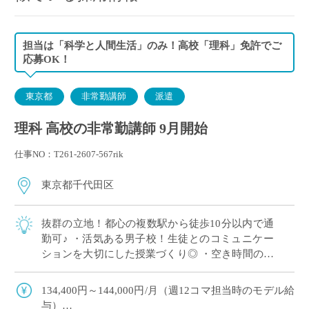
担当は「科学と人間生活」のみ！高校「理科」免許でご
応募OK！
東京都
非常勤講師
派遣
理科 高校の非常勤講師 9月開始
仕事NO：T261-2607-567rik
東京都千代田区
抜群の立地！都心の複数駅から徒歩10分以内で通
勤可♪ ・活気ある男子校！生徒とのコミュニケー
ションを大切にした授業づくり◎ ・空き時間の少
ない、まとまった時間割☆ ・高校指導が初めての
方も歓迎◎
134,400円～144,000円/月（週12コマ担当時のモデル給
与）