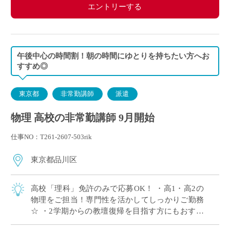
エントリーする
午後中心の時間割！朝の時間にゆとりを持ちたい方へお
すすめ◎
東京都
非常勤講師
派遣
物理 高校の非常勤講師 9月開始
仕事NO：T261-2607-503rik
東京都品川区
高校「理科」免許のみで応募OK！ ・高1・高2の
物理をご担当！専門性を活かしてしっかりご勤務
☆ ・2学期からの教壇復帰を目指す方にもおすす
め◎ ・複数駅から徒歩圏内！横浜方面からの通勤