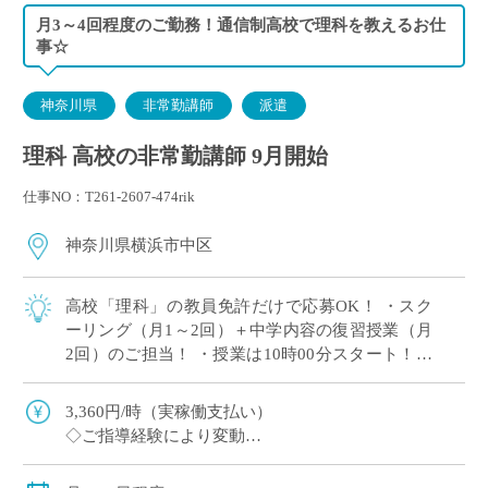
月3～4回程度のご勤務！通信制高校で理科を教えるお仕
事☆
神奈川県
非常勤講師
派遣
理科 高校の非常勤講師 9月開始
仕事NO：T261-2607-474rik
神奈川県横浜市中区
高校「理科」の教員免許だけで応募OK！ ・スク
ーリング（月1～2回）＋中学内容の復習授業（月
2回）のご担当！ ・授業は10時00分スタート！朝
はゆとりを持ってご通勤♪ ・教育業界の仕事に挑
戦してみたい方歓迎！ ・毎週決ま […]
3,360円/時（実稼働支払い）
◇ご指導経験により変動
◇交通費別途支給