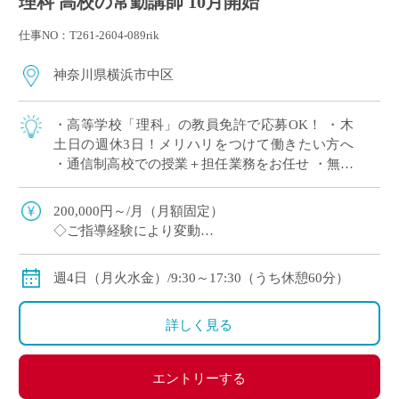
理科 高校の常勤講師 10月開始
仕事NO：T261-2604-089rik
神奈川県横浜市中区
・高等学校「理科」の教員免許で応募OK！ ・木
土日の週休3日！メリハリをつけて働きたい方へ
・通信制高校での授業＋担任業務をお任せ ・無学
年制の少人数クラスをご担当 ・勉強が苦手な生徒
に寄り添いたい方へオススメ
200,000円～/月（月額固定）
◇ご指導経験により変動
◇交通費別途支給
週4日（月火水金）/9:30～17:30（うち休憩60分）
詳しく見る
エントリーする