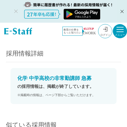
教員採用情
採用情報
05/27UP
教育の仕事を
EWORK
もっと知りたい
報のイー・
化学 中学高校の非常勤講師 急募
ログイン
スタッフ
TOP
採用情報詳細
化学 中学高校の非常勤講師 急募
の採用情報は、掲載が終了しています。
※掲載時の情報は、ページ下部からご覧いただけます。
似ている採用情報