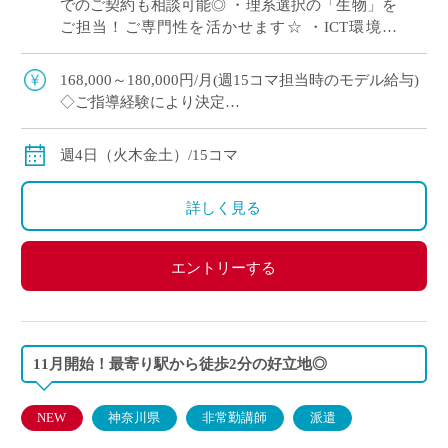
でのご契約も相談可能◎ ・理系選択の「生物」を
ご担当！ご専門性を活かせます☆ ・ICT環境充
実！全教室に電子黒板を完備！
168,000～180,000円/月(週15コマ担当時のモデル給与)
◇ご指導経験により決定
◇交通費別途支給
週4日（火木金土）/15コマ
詳しく見る
エントリーする
11月開始！最寄り駅から徒歩2分の好立地◎
NEW
神奈川県
非常勤講師
派遣