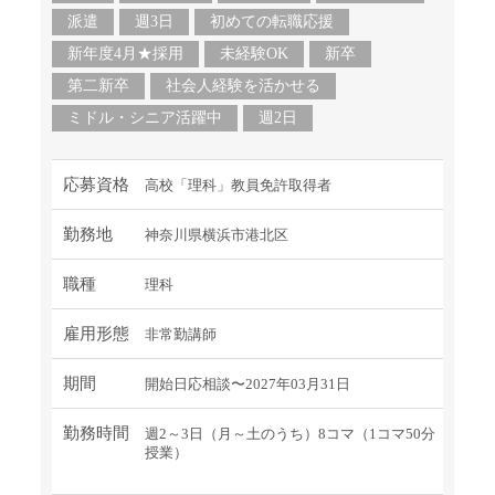
派遣
週3日
初めての転職応援
新年度4月★採用
未経験OK
新卒
第二新卒
社会人経験を活かせる
ミドル・シニア活躍中
週2日
応募資格
高校「理科」教員免許取得者
勤務地
神奈川県横浜市港北区
職種
理科
雇用形態
非常勤講師
期間
開始日応相談〜2027年03月31日
勤務時間
週2～3日（月～土のうち）8コマ（1コマ50分
授業）