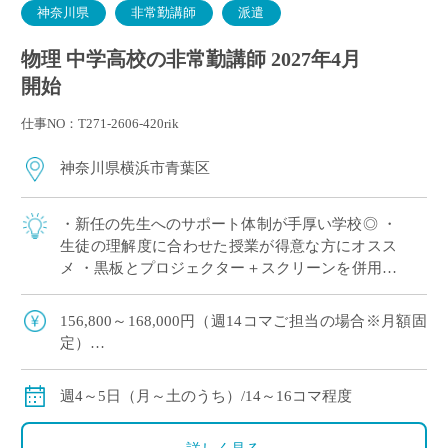
神奈川県
非常勤講師
派遣
物理 中学高校の非常勤講師 2027年4月
開始
仕事NO：T271-2606-420rik
神奈川県横浜市青葉区
・新任の先生へのサポート体制が手厚い学校◎ ・
生徒の理解度に合わせた授業が得意な方にオスス
メ ・黒板とプロジェクター＋スクリーンを併用し
た授業スタイル ・E-Staffからも多くの先生がご勤
務中！ ＜こんな方からのご応募 […]
156,800～168,000円（週14コマご担当の場合※月額固
定）
179,200～192,000円（週16コマご担当の場合※月額固
定）
週4～5日（月～土のうち）/14～16コマ程度
ご指導経験により決定
交通費別途全額支給