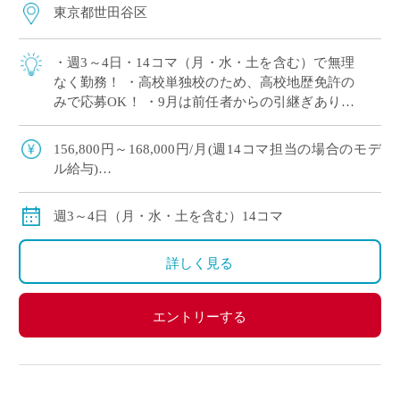
東京都世田谷区
・週3～4日・14コマ（月・水・土を含む）で無理
なく勤務！ ・高校単独校のため、高校地歴免許の
みで応募OK！ ・9月は前任者からの引継ぎあり！
産休代替でも安心してスタート◎ ・大学附属校な
らではの落ち着いた教育環境でご勤 […]
156,800円～168,000円/月(週14コマ担当の場合のモデ
ル給与)
◇ご指導経験により決定
◇交通費別途支給
週3～4日（月・水・土を含む）14コマ
詳しく見る
エントリーする