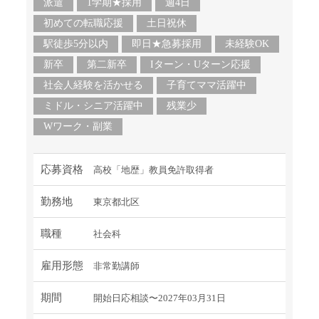
派遣
1学期★採用
週4日
初めての転職応援
土日祝休
駅徒歩5分以内
即日★急募採用
未経験OK
新卒
第二新卒
Iターン・Uターン応援
社会人経験を活かせる
子育てママ活躍中
ミドル・シニア活躍中
残業少
Wワーク・副業
応募資格
高校「地歴」教員免許取得者
勤務地
東京都北区
職種
社会科
雇用形態
非常勤講師
期間
開始日応相談〜2027年03月31日