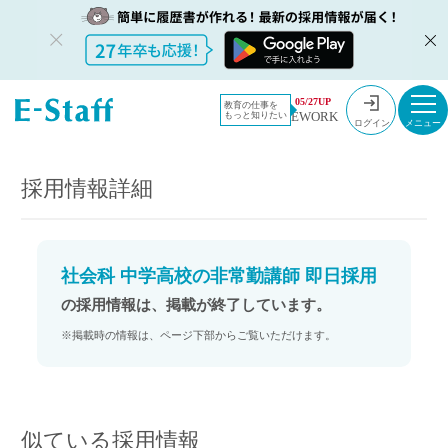
教員採用情
採用情報
05/27UP
教育の仕事を
EWORK
もっと知りたい
報のイー・
社会科 中学高校の非常勤講師 即日採用
ログイン
スタッフ
TOP
採用情報詳細
社会科 中学高校の非常勤講師 即日採用
の採用情報は、掲載が終了しています。
※掲載時の情報は、ページ下部からご覧いただけます。
似ている採用情報