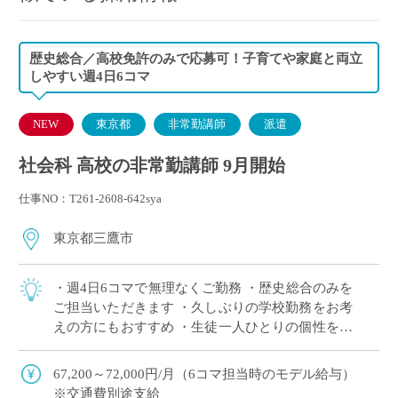
歴史総合／高校免許のみで応募可！子育てや家庭と両立
しやすい週4日6コマ
NEW
東京都
非常勤講師
派遣
社会科 高校の非常勤講師 9月開始
仕事NO：T261-2608-642sya
東京都三鷹市
・週4日6コマで無理なくご勤務 ・歴史総合のみを
ご担当いただきます ・久しぶりの学校勤務をお考
えの方にもおすすめ ・生徒一人ひとりの個性を大
切にする自由な校風 ・生徒との対話を大切にした
授業をしたい方におすすめ
67,200～72,000円/月（6コマ担当時のモデル給与）
※交通費別途支給