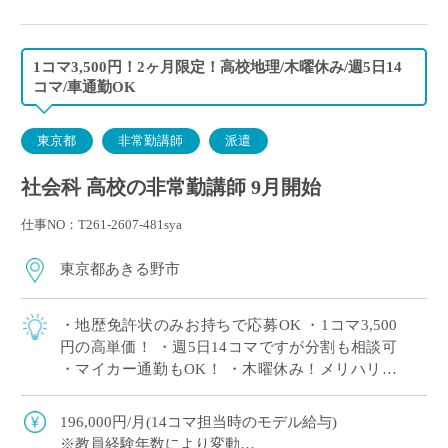
1コマ3,500円！2ヶ月限定！高校地理/木曜休み/週5日14
コマ/車通勤OK
東京都
非常勤講師
派遣
社会科 高校の非常勤講師 9月開始
仕事NO：T261-2607-481sya
東京都あきる野市
・地歴免許状のみお持ちで応募OK ・1コマ3,500
円の高単価！ ・週5日14コマですが分割も相談可
・マイカー通勤もOK！ ・木曜休み！メリハリを
つけてご勤務いただけます ・10月末までの勤務で
すが、状況により更新の可 […]
196,000円/月(14コマ担当時のモデル給与)
※教員経験年数により変動