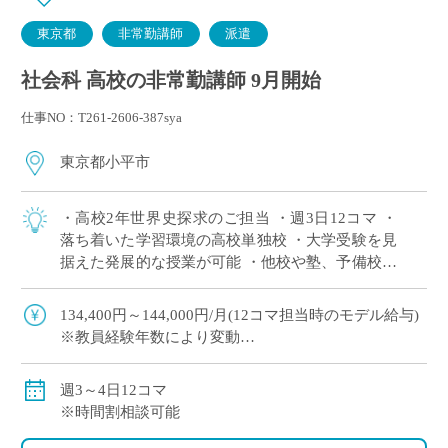
東京都
非常勤講師
派遣
社会科 高校の非常勤講師 9月開始
仕事NO：T261-2606-387sya
東京都小平市
・高校2年世界史探求のご担当 ・週3日12コマ ・
落ち着いた学習環境の高校単独校 ・大学受験を見
据えた発展的な授業が可能 ・他校や塾、予備校と
の兼務をご希望の方にもおすすめ
134,400円～144,000円/月(12コマ担当時のモデル給与)
※教員経験年数により変動
交通費別途全額支給
週3～4日12コマ
※時間割相談可能