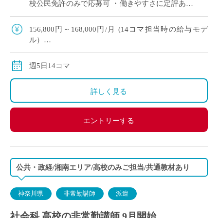
校公民免許のみで応募可 ・働きやすさに定評あり
◎大学附属校の落ち着いた職場環境です
156,800円～168,000円/月 (14コマ担当時の給与モデ
ル）
交通費別途支給
週5日14コマ
詳しく見る
エントリーする
公共・政経/湘南エリア/高校のみご担当/共通教材あり
神奈川県
非常勤講師
派遣
社会科 高校の非常勤講師 9月開始