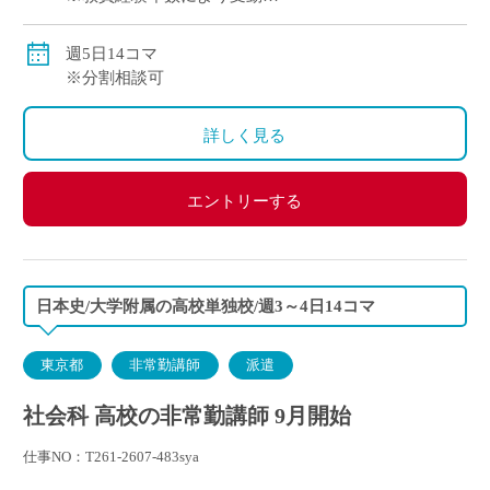
交通費別途全額支給
週5日14コマ
※分割相談可
詳しく見る
エントリーする
日本史/大学附属の高校単独校/週3～4日14コマ
東京都
非常勤講師
派遣
社会科 高校の非常勤講師 9月開始
仕事NO：T261-2607-483sya