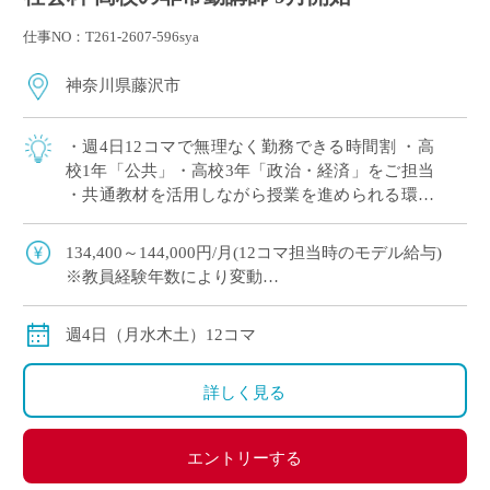
仕事NO：T261-2607-596sya
神奈川県藤沢市
・週4日12コマで無理なく勤務できる時間割 ・高
校1年「公共」・高校3年「政治・経済」をご担当
・共通教材を活用しながら授業を進められる環境
・駅から平坦な道で通勤しやすく、車通勤も可能
・大学附属校ならではの落ち着いた […]
134,400～144,000円/月(12コマ担当時のモデル給与)
※教員経験年数により変動
交通費別途全額支給
週4日（月水木土）12コマ
詳しく見る
エントリーする