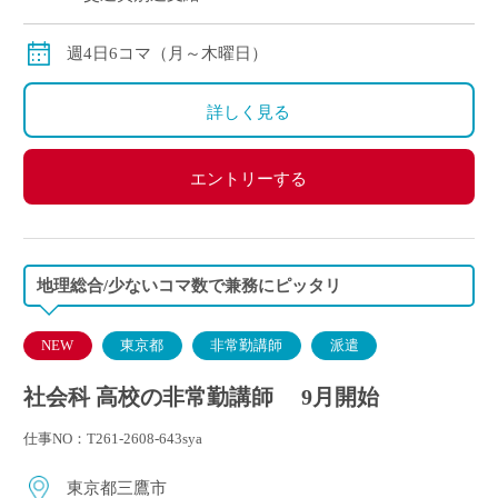
週4日6コマ（月～木曜日）
詳しく見る
エントリーする
地理総合/少ないコマ数で兼務にピッタリ
NEW
東京都
非常勤講師
派遣
社会科 高校の非常勤講師 9月開始
仕事NO：T261-2608-643sya
東京都三鷹市