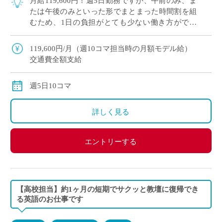
月給119,600円！週5日勤務ですが、午前のみ、ま
たは午後のみといった形でまとまった時間割を組
むため、1日の負担がとても少ない働き方ができ
ます。 こちらの学校は「自立した女性の育成」を
教育理念に掲げ、生徒一人ひとりが自 […]
119,600円/月（週10コマ担当時の月額モデル給）
交通費全額支給
週5日10コマ
詳しく見る
エントリーする
【高校担当】約1ヶ月の短期でサクッと教壇に復帰でき
る英語のお仕事です