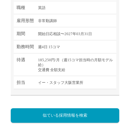
職種
英語
雇用形態
非常勤講師
期間
開始日応相談〜2027年03月31日
勤務時間
週4日 15コマ
待遇
185,250円/月（週15コマ担当時の月額モデル
給）
交通費 全額支給
担当
イー・スタッフ大阪営業所
似ている採用情報を検索