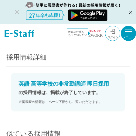
教員採用情
採用情報
05/27UP
教育の仕事を
EWORK
もっと知りたい
報のイー・
英語 高等学校の非常勤講師 即日採用
ログイン
スタッフ
TOP
採用情報詳細
英語 高等学校の非常勤講師 即日採用
の採用情報は、掲載が終了しています。
※掲載時の情報は、ページ下部からご覧いただけます。
似ている採用情報