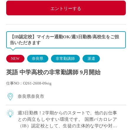
エントリーする
【IB認定校】マイカー通勤OK/週3日勤務/高校生をご担
当いただきます
NEW
奈良県
非常勤講師
派遣
英語 中学高校の非常勤講師 9月開始
仕事NO：O261-2608-09eig
奈良県奈良市
週3日勤務！2学期からのスタートで、他のお仕事
との両立もしやすい環境です。 国際バカロレア
（IB）認定校として、生徒の主体的な学びや対話