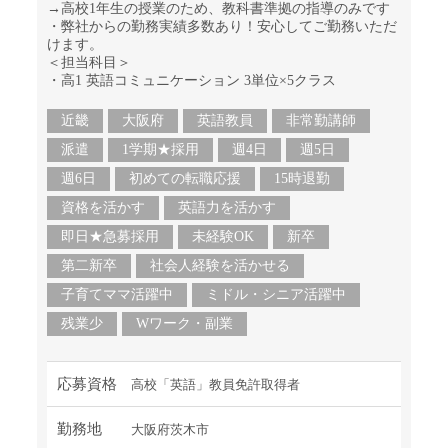
→高校1年生の授業のため、教科書準拠の指導のみです
・弊社からの勤務実績多数あり！安心してご勤務いただ
けます。
＜担当科目＞
・高1 英語コミュニケーション 3単位×5クラス
近畿
大阪府
英語教員
非常勤講師
派遣
1学期★採用
週4日
週5日
週6日
初めての転職応援
15時退勤
資格を活かす
英語力を活かす
即日★急募採用
未経験OK
新卒
第二新卒
社会人経験を活かせる
子育てママ活躍中
ミドル・シニア活躍中
残業少
Wワーク・副業
応募資格
高校「英語」教員免許取得者
勤務地
大阪府茨木市