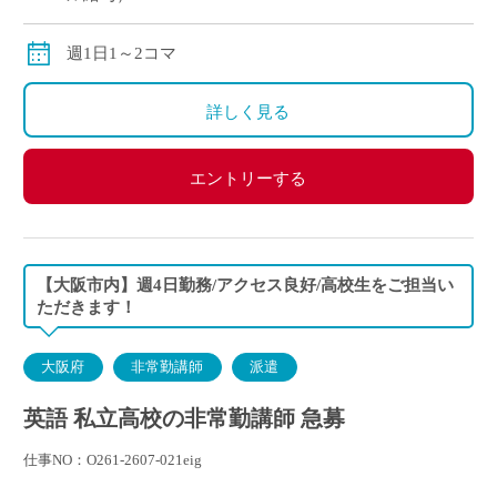
別途交通費全額支給
週1日1～2コマ
詳しく見る
エントリーする
【大阪市内】週4日勤務/アクセス良好/高校生をご担当い
ただきます！
大阪府
非常勤講師
派遣
英語 私立高校の非常勤講師 急募
仕事NO：O261-2607-021eig