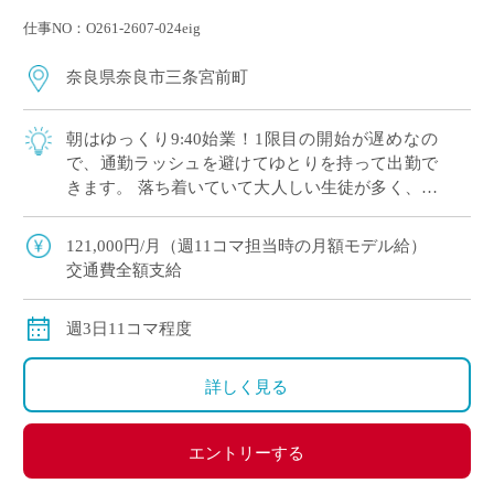
仕事NO：O261-2607-024eig
奈良県奈良市三条宮前町
朝はゆっくり9:40始業！1限目の開始が遅めなの
で、通勤ラッシュを避けてゆとりを持って出勤で
きます。 落ち着いていて大人しい生徒が多く、和
やかな雰囲気の中で安心して授業を進められる環
境です。 学力を伸ばすことだけにとらわ […]
121,000円/月（週11コマ担当時の月額モデル給）
交通費全額支給
週3日11コマ程度
詳しく見る
エントリーする