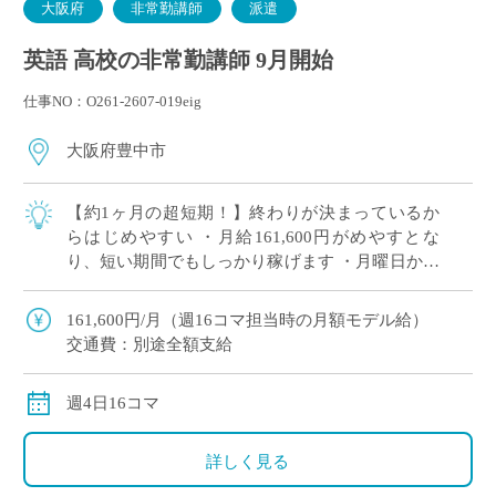
大阪府
非常勤講師
派遣
英語 高校の非常勤講師 9月開始
仕事NO：O261-2607-019eig
大阪府豊中市
【約1ヶ月の超短期！】終わりが決まっているか
らはじめやすい ・月給161,600円がめやすとな
り、短い期間でもしっかり稼げます ・月曜日から
木曜日までの週4日・16コマご担当いただきます
・これまで長年つちかってこられた […]
161,600円/月（週16コマ担当時の月額モデル給）
交通費：別途全額支給
週4日16コマ
詳しく見る