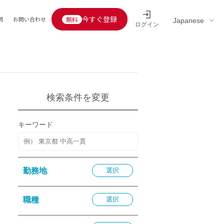
今すぐ登録
問
お問い合わせ
ログイン
Educators’ interview
採用情報一覧
区分
連企業
らの転職者活躍中
定給30万円以上
検索条件を変更
託
用情報
キーワード
定給25万円以上
定給20万円以上
10分以内
勤務地
選択
5分以内
を活かす
職種
選択
活かす
み