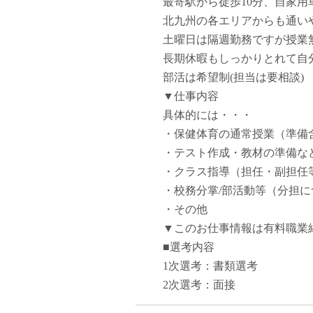
最寄駅から徒歩10分、自家用
塾・予備校講師
北九州の各エリアからも通い
オンライン講師
土曜日は隔週勤務ですが授業
幼稚園教諭・保育
長期休暇もしっかりとれて自
日本語教師
部活は希望制(担当は要相談)
添削・校正スタッ
▼仕事内容
学校支援員
具体的には・・・
広報・宣伝
・保健体育の通常授業（準備
一般事務
・テスト作成・教材の準備
経理・会計事務
・クラス指導（担任・副担任
総務・人事事務
・校務分掌/部活動等（分担
管理・運営
・その他
営業職
▼このお仕事情報は有料職業
こども支援スタッ
■選考内容
1次選考：書類選考
2次選考：面接