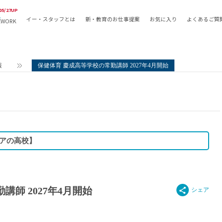
05/27UP
イー・スタッフとは
新・教育のお仕事提案
お気に入り
よくあるご質
EWORK
教員の採用
採用形態
採用
専任教諭
教育関
報
保健体育 慶成高等学校の常勤講師 2027年4月開始
常勤講師
教員か
非常勤講師
月額固
常勤職員
業務委
非常勤職員
自社採
アルバイト・パート
月額固
アの高校】
その他
月額固
正社員
駅徒歩
契約社員
駅徒歩
英語力
師 2027年4月開始
資格を
AMの