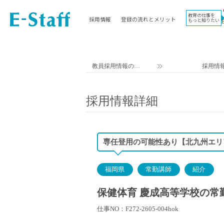
教育の仕事を
採用情報
登録の流れとメリット
もっと知りたい
EWORK TOP
コラム
地域
教科
関東
英語教員
教員採用情報のイ
採用情
東海
社会教員
ー・スタッフ TOP
近畿
理科教員
採用情報詳細
九州
数学教員
北海道
国語教員
沖縄県
その他教科教員
専任登用の可能性あり【北九州エリ
東北
学校事務
信越
情報教員
福岡県
常勤講師
紹介
中国
家庭科教員
四国
技術教員
保健体育 慶成高等学校の常勤講
北陸
養護教諭
仕事NO：F272-2605-004hok
講師（免許不問）