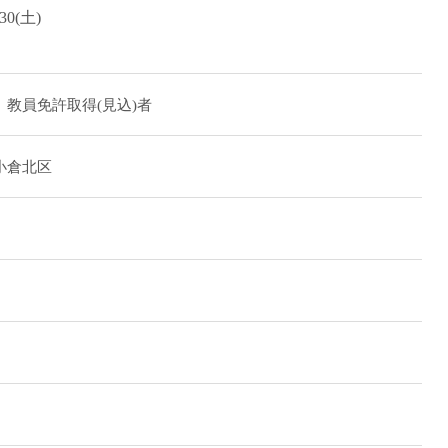
:30(土)
直雇用
免許不
教員免許取得(見込)者
小倉北区