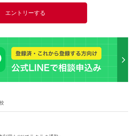
15時
エントリーする
土日祝
初めて
学生O
週6日
週5日
週4日
週3日
3学期
1学期
新年度
2学期
校
即日★
学校名
紹介