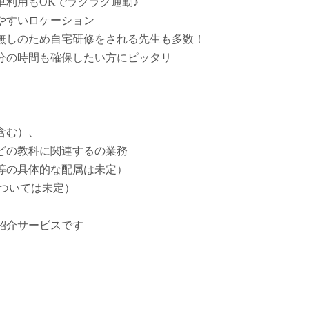
車利用もOKでラクラク通勤♪
派遣
やすいロケーション
紹介予
無しのため自宅研修をされる先生も多数！
士
未経験
分の時間も確保したい方にピッタリ
新卒
フ
第二新
Iター
社会人
含む）、
子育て
などの教科に関連するの業務
ミドル
等の具体的な配属は未定）
扶養内
については未定）
残業少
1日4
紹介サービスです
フ
週1日
週2日
Wワー
夕方の