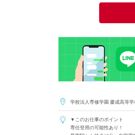
小学校教員
保健体育教員
音楽教員
美術教員
ICT支援員
実習助手
司書
カウンセラー
部活動指導員
学童スタッフ
その他職種
学習支援
学校法人専修学園 慶成高等学
チューター
個別指導
▼このお仕事のポイント
ALT/AET
専任登用の可能性あり！