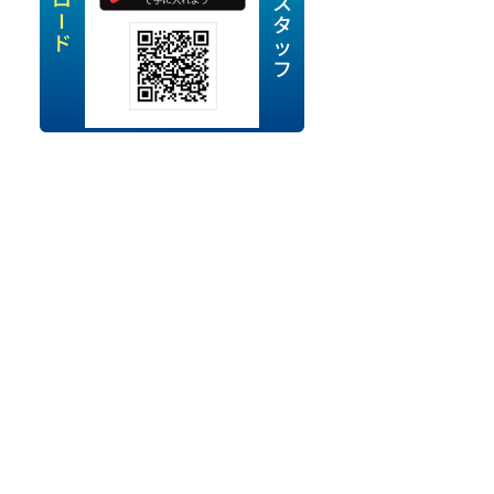
定派遣
OK
卒
ン・Uターン応援
経験を活かせる
ママ活躍中
・シニア活躍中
勤務可
時間以内
ク・副業
み