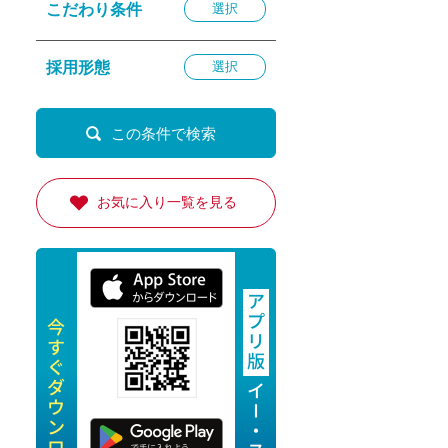
こだわり条件
選択
退勤
休
採用形態
選択
の転職応援
K
お気に入り一覧を見る
★採用
★採用
4月★採用
★採用
急募採用
公開求人