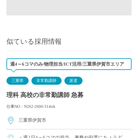
似ている採用情報
週4～6コマのみ/物理担当/ICT活用/三重県伊賀市エリア
三重県
非常勤講師
派遣
理科 高校の非常勤講師 急募
仕事NO：N262-2606-314rik
三重県伊賀市
・週2日4～6コマの担当。兼務や副業にちょうど