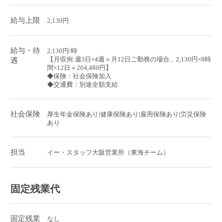
給与上限
2,130円
給与・待
2,130円/時
【月収例:週3日×4週＝月12日ご勤務の場合、2,130円×8時
遇
間×12日＝204,480円】
◆保険：社会保険加入
◆交通費：別途全額支給
社会保険
厚生年金保険あり|健康保険あり|雇用保険あり|労災保険
あり
担当
イー・スタッフ大阪営業所（東海チーム）
固定残業代
固定残業
なし