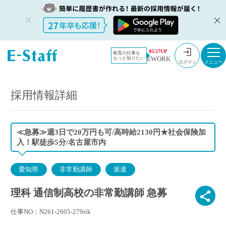
教員採用情
採用情報
05/27UP
教育の仕事を
EWORK
もっと知りたい
報のイー・
理科 通信制高校の非常勤講師 急募
ログイン
スタッフ
TOP
採用情報詳細
≪急募≫週3日で20万円も可/高時給2130円★社会保険加
入！駅徒歩5分/名古屋市内
愛知県
非常勤講師
派遣
理科 通信制高校の非常勤講師 急募
仕事NO：N261-2605-279rik