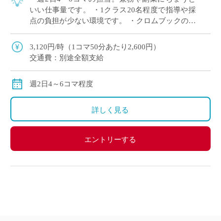
いい仕事量です。 ・1クラス20名程度で指導や採
点の負担が少ない環境です。 ・クロムブックの貸
与あり。ICTを活用して授業準備の負担を軽減で
きます。 ・高校免許のみ可。 ・三 […]
3,120円/時（1コマ50分あたり2,600円）
交通費：別途全額支給
週2日4～6コマ程度
詳しく見る
エントリーする