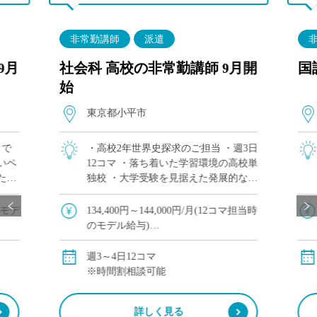
非常勤講師
派遣
9月
社会科 高校の非常勤講師 9月開
国
始
東京都小平市
まで
・高校2年世界史探求のご担当 ・週3日
いペ
12コマ ・落ち着いた学習環境の高校単
ただ
独校 ・大学受験を見据えた発展的な授
で毎
業が可能 ・他校や塾、予備校との兼務
系列の
をご希望の方にもおすすめ
額モデ
134,400円～144,000円/月(12コマ担当時
やグロ
のモデル給与)
※教員経験年数により変動
交通費別途全額支給
週3～4日12コマ
※時間割相談可能
詳しく見る