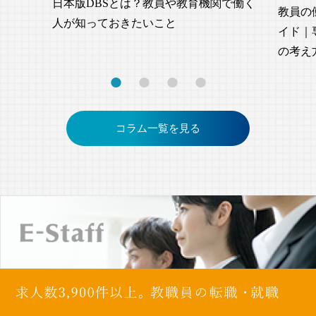
日本版DBSとは？教員や教育機関で働く
教員の
人が知っておきたいこと
イド｜
の考え
コラム一覧を見る