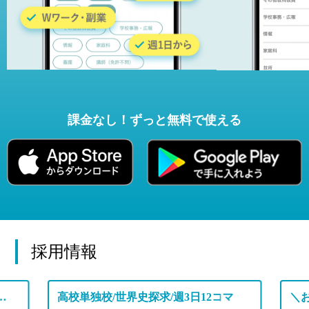
課金なし！ずっと無料で使える
採用情報
定年退職後の先生も幅広く活躍中の学校です♪
高校単独校/世界史探求/週3日12コマ