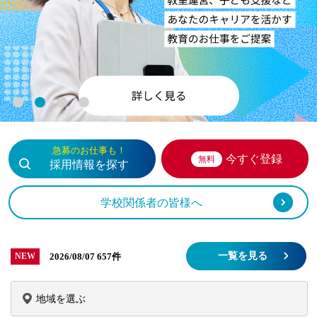
1
2
3
4
急募のお仕事も！
今すぐ登録
無料
採用情報を探す
学校関係者の皆様へ
一覧を見る
2026/08/07
657件
NEW