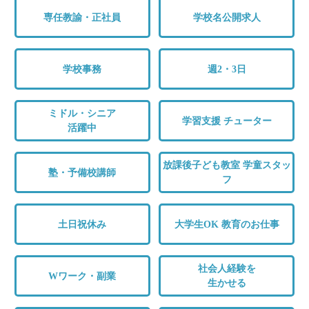
専任教諭・正社員
学校名公開求人
学校事務
週2・3日
ミドル・シニア
学習支援 チューター
活躍中
放課後子ども教室 学童スタッ
塾・予備校講師
フ
土日祝休み
大学生OK 教育のお仕事
社会人経験を
Wワーク・副業
生かせる