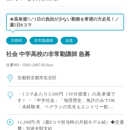
★高単価!!／1日の負担が少ない勤務を希望の方必見！／
週5日8コマ
京都府
非常勤講師
派遣
社会 中学高校の非常勤講師 急募
仕事NO：O261-2607-013sya
京都府京都市右京区
・1コマあたり3,500円（50分授業）の高単価で
す！ ・「中学社会」「地理歴史」免許のみでOK
・未経験者、ベテランの先生もエントリー歓迎♪
・駅から徒歩圏内、リニューアルされたキレイな
校舎で授業が可能！
11,200円/月（週8コマ担当時の月額モデル給）◆交通
費：別途全額支給