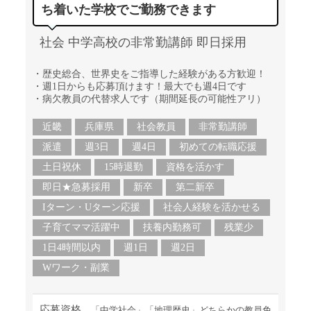
ち着いた学校でご勤務できます
社会 中学高校の非常勤講師 即日採用
・歴史総合、世界史をご指導した経験がある方歓迎！
・週1日からも応募頂けます！最大でも週4日です
・病欠教員の代替求人です（期間延長の可能性アリ）
近畿
兵庫県
社会教員
非常勤講師
派遣
週3日
週4日
初めての転職応援
土日祝休
15時退勤
資格を活かす
即日★急募採用
新卒
第二新卒
Iターン・Uターン応援
社会人経験を活かせる
子育てママ活躍中
扶養内勤務可
残業少
1日4時間以内
週1日
週2日
Wワーク・副業
応募資格
「中学社会」「地理歴史」どちらかの教員免