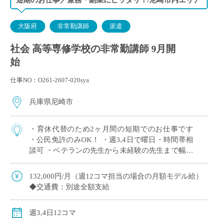
大阪府
非常勤講師
派遣
社会 高等専修学校の非常勤講師 9月開
始
仕事NO：O261-2607-020sya
兵庫県尼崎市
・育休代替のため2ヶ月間の短期でのお仕事です
・公民免許のみOK！ ・週3,4日で曜日・時間帯相
談可 ・ベテランの先生から未経験の先生まで幅広
くご応募ください！
132,000円/月（週12コマ担当の場合の月額モデル給）
◆交通費：別途全額支給
週3,4日12コマ