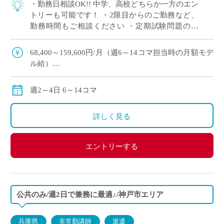
・勤務日相談OK!! 中学、高校どちらか一方のエン
トリーも可能です！ ・2限目からのご勤務など、
勤務時間もご相談ください ・定期試験問題の作
成、採点業務はありません。レポート、プレゼン
活動の成績評価となります
68,400～159,600円/月（週6～14コマ担当時の月額モデ
ル給）
◆交通費：別途全額支給 （車通勤の場合は弊社規定に
よる）
週2～4日 6～14コマ
詳しく見る
エントリーする
公共のみ/週2日で兼務に最適♪/神戸市エリア
兵庫県
非常勤講師
派遣