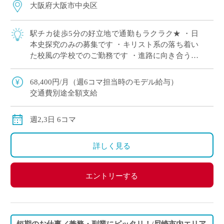
大阪府大阪市中央区
駅チカ徒歩5分の好立地で通勤もラクラク★ ・日
本史探究のみの募集です ・キリスト系の落ち着い
た校風の学校でのご勤務です ・進路に向き合う大
切な時期の生徒たちに向き合い寄り添いたい先生
歓迎します ・月～金のうち、ご勤務可能 […]
68,400円/月（週6コマ担当時のモデル給与）
交通費別途全額支給
週2,3日 6コマ
詳しく見る
エントリーする
短期のお仕事／兼務・副業にピッタリ！/尼崎市内エリア