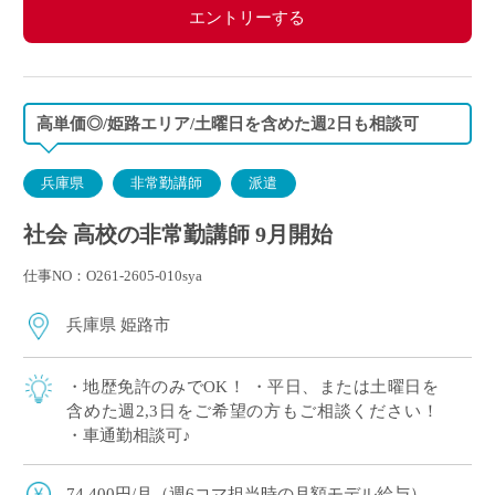
エントリーする
高単価◎/姫路エリア/土曜日を含めた週2日も相談可
兵庫県
非常勤講師
派遣
社会 高校の非常勤講師 9月開始
仕事NO：O261-2605-010sya
兵庫県 姫路市
・地歴免許のみでOK！ ・平日、または土曜日を
含めた週2,3日をご希望の方もご相談ください！
・車通勤相談可♪
74,400円/月（週6コマ担当時の月額モデル給与）