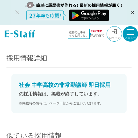
教員採用情
採用情報
05/27UP
教育の仕事を
EWORK
もっと知りたい
報のイー・
社会 中学高校の非常勤講師 即日採用
ログイン
スタッフ
TOP
採用情報詳細
社会 中学高校の非常勤講師 即日採用
の採用情報は、掲載が終了しています。
※掲載時の情報は、ページ下部からご覧いただけます。
似ている採用情報