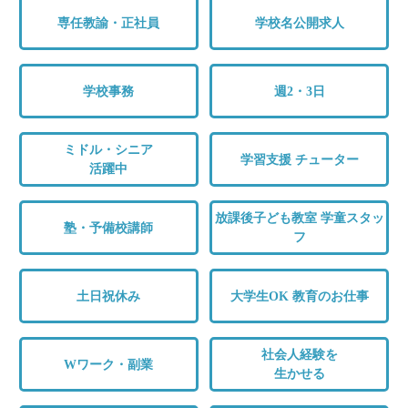
専任教諭・正社員
学校名公開求人
学校事務
週2・3日
ミドル・シニア
学習支援 チューター
活躍中
放課後子ども教室 学童スタッ
塾・予備校講師
フ
土日祝休み
大学生OK 教育のお仕事
社会人経験を
Wワーク・副業
生かせる