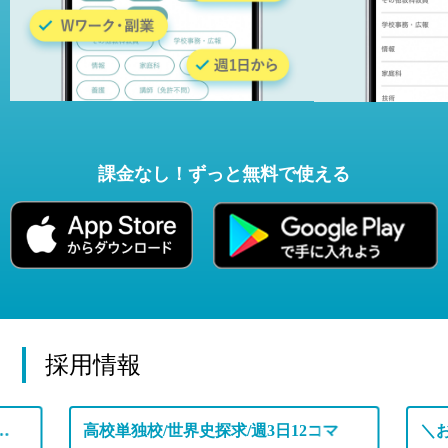
課金なし！ずっと無料で使える
採用情報
定年退職後の先生も幅広く活躍中の学校です♪
高校単独校/世界史探求/週3日12コマ