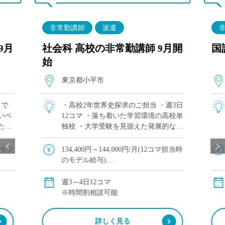
非常勤講師
派遣
9月
社会科 高校の非常勤講師 9月開
国
始
東京都小平市
まで
・高校2年世界史探求のご担当 ・週3日
いペ
12コマ ・落ち着いた学習環境の高校単
ただ
独校 ・大学受験を見据えた発展的な授
で毎
業が可能 ・他校や塾、予備校との兼務
系列の
をご希望の方にもおすすめ
額モデ
134,400円～144,000円/月(12コマ担当時
やグロ
のモデル給与)
※教員経験年数により変動
交通費別途全額支給
週3～4日12コマ
※時間割相談可能
詳しく見る