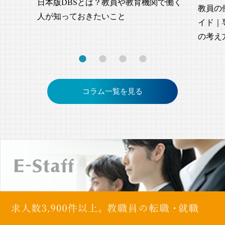
日本版DBSとは？教員や教育機関で働く
教員の
人が知っておきたいこと
イド｜
の考え
コラム一覧を見る