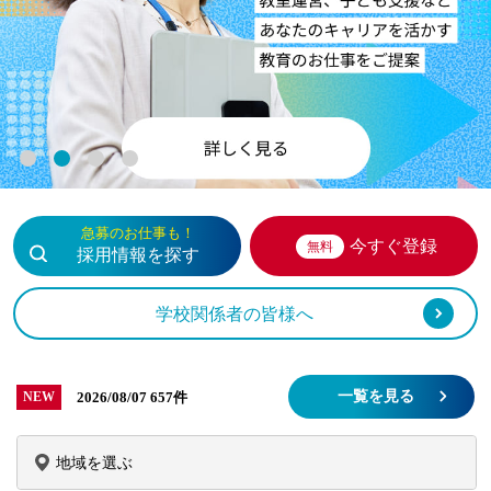
1
2
3
4
急募のお仕事も！
今すぐ登録
無料
採用情報を探す
学校関係者の皆様へ
一覧を見る
2026/08/07
657件
NEW