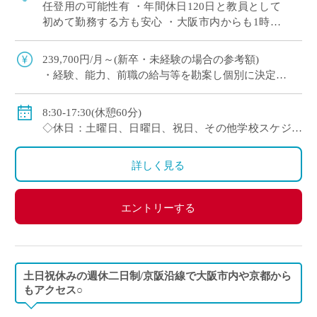
任登用の可能性有 ・年間休日120日と教員として
初めて勤務する方も安心 ・大阪市内からも1時間
程度で通勤可（最寄駅から徒歩すぐ） 通信制高校
では、一人ひとりの個性や目標に合わ […]
239,700円/月～(新卒・未経験の場合の参考額)
・経験、能⼒、前職の給与等を勘案し個別に決定
＜年収モデル例＞
・450万円／経験3年：30歳（⽉給24万1300円＋賞与＋
8:30-17:30(休憩60分)
他⼿当）
◇休日：土曜日、日曜日、祝日、その他学校スケジュ
・500万円／経験6年：33歳（⽉給24万7900円＋賞与＋
ールによる
他⼿当
・年間休日120日のシフト制
詳しく見る
◇賞与：有
◇手当：通勤手当、役職手当、住宅手当等
エントリーする
◇保険：私学共済、雇用保険、労災保険
土日祝休みの週休二日制/京阪沿線で大阪市内や京都から
もアクセス○