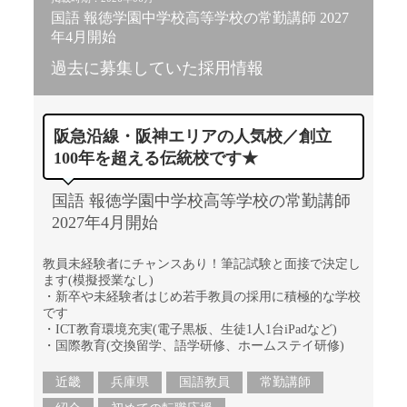
国語 報徳学園中学校高等学校の常勤講師 2027
年4月開始
過去に募集していた採用情報
阪急沿線・阪神エリアの人気校／創立
100年を超える伝統校です★
国語 報徳学園中学校高等学校の常勤講師
2027年4月開始
教員未経験者にチャンスあり！筆記試験と面接で決定し
ます(模擬授業なし)
・新卒や未経験者はじめ若手教員の採用に積極的な学校
です
・ICT教育環境充実(電子黒板、生徒1人1台iPadなど)
・国際教育(交換留学、語学研修、ホームステイ研修)
近畿
兵庫県
国語教員
常勤講師