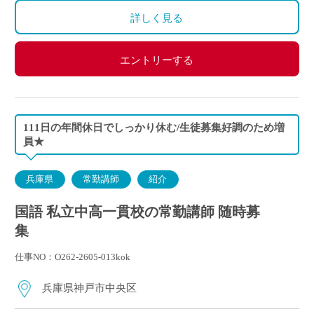
・イベント等で休日出勤した場合は振替休日あり
詳しく見る
エントリーする
111日の年間休日でしっかり休む/生徒募集好調のため増
員★
兵庫県
常勤講師
紹介
国語 私立中高一貫校の常勤講師 随時募
集
仕事NO：O262-2605-013kok
兵庫県神戸市中央区