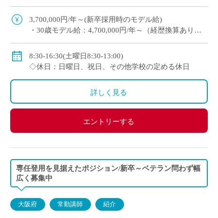
り ・e-learningなどICTの導入にも積極的、国際交
流にも注力 ※高校免許 […]
3,700,000円/年～(新卒採用時のモデル給)
・30歳モデル給：4,700,000円/年～（経歴換算あり）
・専任教諭のモデル給：24歳520万円/年、30歳630万
円/年程度
8:30-16:30(土曜日8:30-13:00)
※上記以外に補習手当、特殊業務手当、通勤手当、入
◇休日：日曜日、祝日、その他学校の定める休日
試手当、クラブ活動手当を支給
※勤続1年以上の場合は退職金あり
詳しく見る
◇保険：私学共済、雇用保険、労災保険
エントリーする
専任登用を見据えたポジション/新卒～ベテラン問わず幅
広く募集中
大阪府
常勤講師
紹介