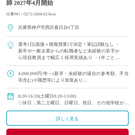
師 2027年4月開始
仕事NO：O272-2606-023kok
兵庫県神戸市西区春日台6丁目
選考1日(面接＋模擬授業)で決定！筆記試験なし ・
新卒や一般企業からの転職者など未経験の若手か
ら現役教員まで幅広く採用実績あり ・1年ごとに
契約更新、専任教諭への登用チャンスあり 全国大
会で活躍する運動部を多数擁しながら […]
4,000,000円/年～(新卒・未経験の場合の参考額、手当
等含む)※職歴等により加算あり
◇年収モデル(参考)
・30歳(教諭・配偶者あり)：約660万円
8:20-16:20(土曜日8:20-13:00)
・40歳(教諭・配偶者及び子２人)：約860万円
◇休日：第二土曜日、日曜日、祝日、その他学校が定
・50歳(教諭・配偶者及び子２人)：約940万円
める日
◇手当：各種手当有
詳しく見る
◇賞与：有(過去実績3.55ヶ月分＋30万円)
◇保険：私学共済、雇用保険、労災保険