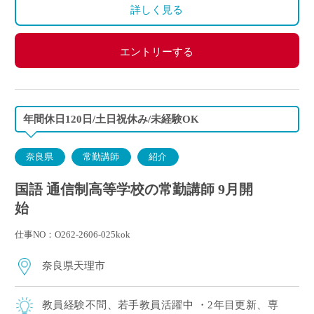
※昨年度実績：年間休日120日
詳しく見る
エントリーする
年間休日120日/土日祝休み/未経験OK
奈良県
常勤講師
紹介
国語 通信制高等学校の常勤講師 9月開
始
仕事NO：O262-2606-025kok
奈良県天理市
教員経験不問、若手教員活躍中 ・2年目更新、専