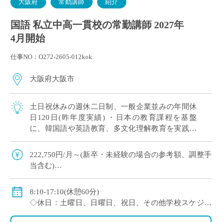
大阪府
常勤講師
紹介
国語 私立中高一貫校の常勤講師 2027年
4月開始
仕事NO：O272-2605-012kok
大阪府大阪市
土日祝休みの週休二日制、一般企業並みの年間休
日120日(昨年度実績) ・日本の教育課程を基盤
に、韓国語や英語教育、多文化理解教育を実践す
る韓国系国際教育校です ・日本国内にいながら、
多様な文化や言語、価値観に触れられる教 […]
222,750円/月～(新卒・未経験の場合の参考額、調整手
当含む)
※モデル給：教員経験5年の場合274,780円/月、10年の
場合337,700円/月
8:10-17:10(休憩60分)
◇賞与：有(約3.5ヶ月分 ※初年度のみ1.5ヶ月分)
◇休日：土曜日、日曜日、祝日、その他学校スケジュ
◇手当：家族手当、担任手当、部活手当など
ールによる
◇保険：私学共済、雇用保険、労災保険