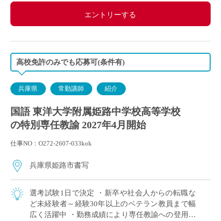
エントリーする
高校免許のみでも応募可(条件有)
兵庫県
常勤講師
紹介
国語 東洋大学附属姫路中学校高等学校
の特別専任教諭 2027年4月開始
仕事NO：O272-2607-033kok
兵庫県姫路市書写
選考試験1日で決定 ・新卒や社会人からの転職な
ど未経験者～経験30年以上のベテラン教員まで幅
広く活躍中 ・勤務成績により専任教諭への登用あ