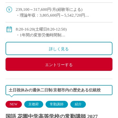
未経験から経験者まで幅広く歓迎 2～3年以内を目
安に専任教諭への登用チャンスあり 京 […]
239,100～317,600円/月(経験等による)
・理論年収：3,805,600円～5,542,720円
◇賞与：有(昨年度実績3.4か月分＋125,000円)
◇手当：各種有(例：担任手当30,800～34,200円/月)
8:20-16:20(土曜日8:20-12:50)
◇保険：私学共済、雇用保険、労災保険
・1年間の変形労働時間制
◇休日：第2土曜日、日曜日、祝日、その他学校スケ
ジュールによる
詳しく見る
エントリーする
土日祝休みの週休二日制/京都市内の歴史ある伝統校
NEW
京都府
常勤講師
紹介
国語 花園中学高等学校の常勤講師 2027