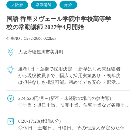
大阪府
常勤講師
紹介
国語 香里ヌヴェール学院中学校高等学
校の常勤講師 2027年4月開始
仕事NO：O272-2606-022kok
大阪府寝屋川市美井町
選考1日・面接で採用決定 ・新卒はじめ未経験者
から現役教員まで、幅広く採用実績あり ・初年度
は担任なしも相談可能。初めてでも安心 ・部活は
複数人で担当が原則。1人顧問はほぼない(特に運
動部系)など負担軽減 ・将来的に専任 […]
224,620円/月～(新卒・未経験の場合の参考額)
◇手当：担任手当、扶養手当、住宅手当など各種手当
あり
◇賞与：有
8:20-17:20(休憩60分)
◇保険：私学共済、雇用保険、労災保険
◇休日：土曜日、日曜日、その他法人が定めた休日
(8/9～18、12/29～1/4)