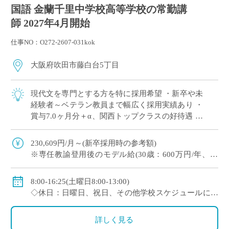
国語 金蘭千里中学校高等学校の常勤講
師 2027年4月開始
仕事NO：O272-2607-031kok
大阪府吹田市藤白台5丁目
現代文を専門とする方を特に採用希望 ・新卒や未
経験者～ベテラン教員まで幅広く採用実績あり ・
賞与7.0ヶ月分＋α、関西トップクラスの好待遇 ・
人物重視(面接と模擬授業で選考、筆記試験なし)
・1クラス30名の少人数授業、 […]
230,609円/月～(新卒採用時の参考額)
※専任教諭登用後のモデル給(30歳：600万円/年、35
歳：700万円/年)
◇賞与：有(7.0ヶ月分＋α ※過去実績)
8:00-16:25(土曜日8:00-13:00)
◇手当：各種有
◇休日：日曜日、祝日、その他学校スケジュールによ
◇保険：私学共済、雇用保険、労災保険
る
詳しく見る