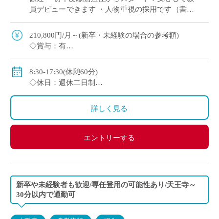
員デビューできます ・人物重視の採用です（書類
選考＋面接のみ） ・週休2日制（月曜日または土
曜日＋日曜、祝日休み） ・2～3年後を […]
210,800円/月～(新卒・未経験の場合の参考額)
◇賞与：有
◇手当：各種有
◇保険：私学共済、雇用保険、労災保険
8:30-17:30(休憩60分)
◇休日：週休二日制
・月曜日または土曜日のうち1日(担当コースによる)、
日曜日、祝日、その他学校スケジュールによる
詳しく見る
エントリーする
新卒や未経験者も歓迎/専任登用の可能性あり/天王寺～
30分以内で通勤可