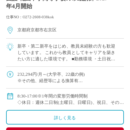
年4月開始
仕事NO：O272-2608-038kok
京都府京都市右京区
新卒・第二新卒をはじめ、教員未経験の方も歓迎
しています。 これから教員としてキャリアを築き
たい方に適した環境です。 ■勤務環境 ・土日祝休
みの週休二日制 ・授業準備や自己研鑽の時間を確
保しやすい勤務体制 ■教育の特徴 ・ […]
232,294円/月～(大学卒、22歳の例)
※その他、経歴等による換算有
◇手当：通勤手当、残業手当
◇賞与：有
8:30-17:00※1年間の変形労働時間制
◇保険：私学共済、雇用保険、労災保険
◇休日：週休二日制(土曜日、日曜日)、祝日、その他
学校の定める休日
詳しく見る