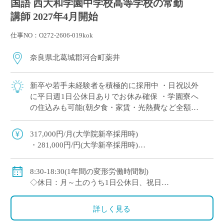
国語 西大和学園中学校高等学校の常勤
講師 2027年4月開始
仕事NO：O272-2606-019kok
奈良県北葛城郡河合町薬井
新卒や若手未経験者を積極的に採用中 ・日祝以外
に平日週1日公休日ありでお休み確保 ・学園寮へ
の住込みも可能(朝夕食・家賃・光熱費など全額学
園負担) ※単身者に限る。若手教員の経済的・生
活的な自立を全面的にバックアップ ・ […]
317,000円/月(大学院新卒採用時)
・281,000円/円(大学新卒採用時)
◇賞与：有(6ヶ月分※初年度は4ヶ月分)
◇手当：各種有
8:30-18:30(1年間の変形労働時間制)
・通勤手当：上限50,000円)
◇休日：月～土のうち1日公休日、祝日
・住居手当：賃貸の場合は上限27,000円)
・その他、夏季や年末年始、春季休暇、他学校スケ
・休日出勤：9,000円/日
ジュールによる
詳しく見る
・その他、扶養等の諸手当が条件に応じて支給あり
◇保険：私学共済、雇用保険など