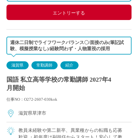
エントリーする
週休二日制でライフワークバランス〇/面接のみ(筆記試
験、模擬授業なし)/経験問わず・人物重視の採用
滋賀県
常勤講師
紹介
国語 私立高等学校の常勤講師 2027年4
月開始
仕事NO：O272-2607-030kok
滋賀県草津市
教員未経験や第二新卒、異業種からの転職も応募
歓迎 ・初年度は副担任からスタート！安心して教