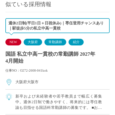
似ている採用情報
週休2日制(平日1日＋日祝休み)｜専任登用チャンスあり
｜駅徒歩5分の私立中高一貫校
NEW
大阪府
常勤講師
紹介
国語 私立中高一貫校の常勤講師 2027年
4月開始
仕事NO：O272-2608-041kok
大阪府大阪市
新卒および未経験者や若手教員まで幅広く募集
中。週休2日制で働きやすく、将来的には専任教
諭も目指せる国語科常勤講師の募集です。 ■おす
すめポイント 新卒および未経験者や若手教員歓