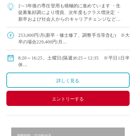
2～3年後の専任登用も積極的に進めています ・生
徒募集好調により増員、次年度もクラス増決定 ・
新卒および社会人からのキャリアチェンジなど未
経験者も積極的に採用中 ・モデル年収310万円～
550万円(ご経験等による) ・神 […]
253,000円/月(新卒・修士修了、調整手当等含む) ※大
卒の場合229,400円/月
・モデル年収310万円～550万円(経験等による)
◇手当：各種有
8:20～16:25、土曜日(隔週)8:25～12:35 ※平日1日半
◇賞与：有
休
◇保険：私学共済、雇用保険、労災保険
◇年間休日111日
・休日：平日1日半休、土曜日(隔週)、日・祝日、その
詳しく見る
他学校が定める日
・イベント等で休日出勤した場合は代休取得で対応
エントリーする
掲載時期：2026年06月