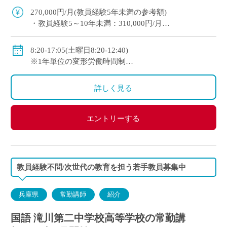
迎。教育への意欲を重視した採用です。 平日1
270,000円/月(教員経験5年未満の参考額)
[…]
・教員経験5～10年未満：310,000円/月
・教員経験10年以上：350,000円/月
◇手当：各種有
8:20-17:05(土曜日8:20-12:40)
◇賞与：有
※1年単位の変形労働時間制
◇保険：私学共済、雇用保険、労災保険
◇休日：週休二日制(平日1日＋日曜日・祝日)、その他
学校の定める休日
詳しく見る
エントリーする
教員経験不問/次世代の教育を担う若手教員募集中
兵庫県
常勤講師
紹介
国語 滝川第二中学校高等学校の常勤講