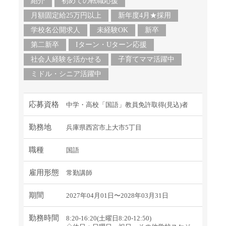
紹介
初めての転職応援
月額固定給25万円以上
新年度4月★採用
学校名公開求人
未経験OK
新卒
第二新卒
Iターン・Uターン応援
社会人経験を活かせる
子育てママ活躍中
ミドル・シニア活躍中
応募資格
中学・高校「国語」教員免許取得(見込)者
勤務地
兵庫県西宮市上大市5丁目
職種
国語
雇用形態
常勤講師
期間
2027年04月01日〜2028年03月31日
勤務時間
8:20-16:20(土曜日8:20-12:50)