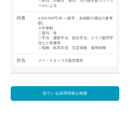
◇休日：日曜日、祝日、その他学校スケジュ
ールによる
待遇
4,000,000円/年～(新卒・未経験の場合の参考
額)
※年俸制
◇賞与：有
◇手当：通勤手当、担任手当、クラブ顧問手
当など各種有
◇保険：私学共済、労災保険、雇用保険
担当
イー・スタッフ大阪営業所
似ている採用情報を検索