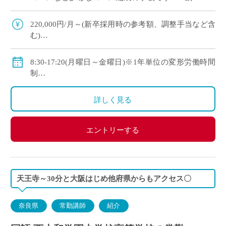
上の生徒が大学や短大、専門学校に進学していま
す ・新卒や社会人からのキャリアチェン […]
220,000円/月～(新卒採用時の参考額、調整手当など含
む)
◇手当：各種有
◇賞与：有
8:30-17:20(月曜日～金曜日)※1年単位の変形労働時間
◇保険：私学共済、雇用保険、労災保険
制
◇休日：年間120日程度
・土曜日、日曜日、祝日、その他学校スケジュールに
詳しく見る
よる
エントリーする
天王寺～30分と大阪はじめ他府県からもアクセス〇
奈良県
常勤講師
紹介