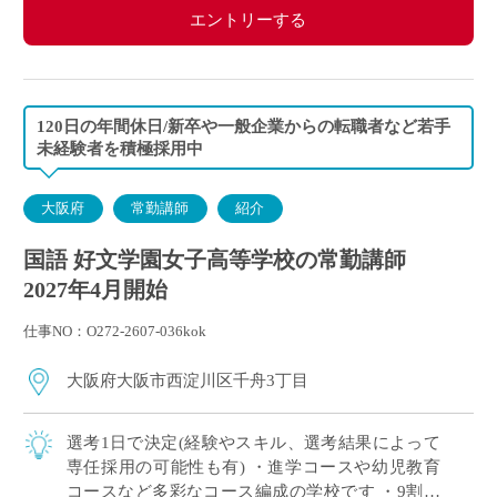
エントリーする
120日の年間休日/新卒や一般企業からの転職者など若手
未経験者を積極採用中
大阪府
常勤講師
紹介
国語 好文学園女子高等学校の常勤講師
2027年4月開始
仕事NO：O272-2607-036kok
大阪府大阪市西淀川区千舟3丁目
選考1日で決定(経験やスキル、選考結果によって
専任採用の可能性も有) ・進学コースや幼児教育
コースなど多彩なコース編成の学校です ・9割以