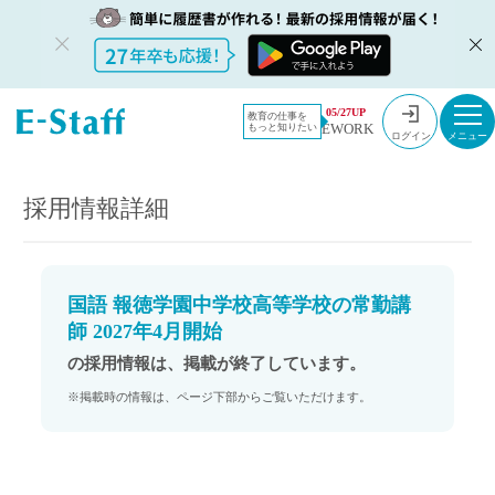
教員採用情
採用情報
05/27UP
教育の仕事を
EWORK
もっと知りたい
報のイー・
国語 報徳学園中学校高等学校の常勤講師 2027年4月開始
ログイン
スタッフ
TOP
採用情報詳細
国語 報徳学園中学校高等学校の常勤講
師 2027年4月開始
の採用情報は、掲載が終了しています。
※掲載時の情報は、ページ下部からご覧いただけます。