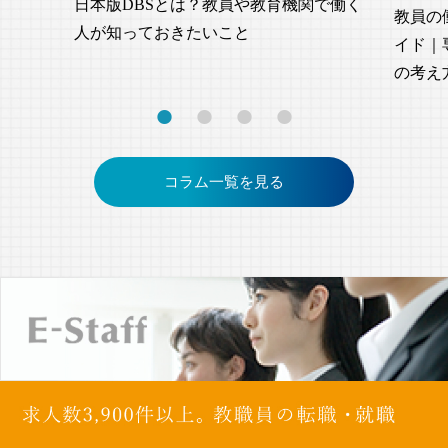
日本版DBSとは？教員や教育機関で働く
教員の
人が知っておきたいこと
イド｜
の考え
コラム一覧を見る