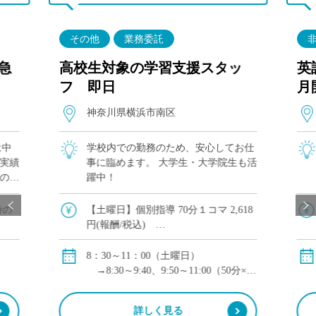
その他
業務委託
急
高校生対象の学習支援スタッ
英
フ 即日
月
神奈川県横浜市南区
は中
学校内での勤務のため、安心してお仕
学実績
事に臨めます。 大学生・大学院生も活
線の駅
躍中！
員未経
で、
時の
【土曜日】個別指導 70分１コマ 2,618
。
円(報酬/税込)
交通費：全額支給
8：30～11：00（土曜日）
→8:30～9:40、9:50～11:00（50分×2
コマ）
詳しく見る