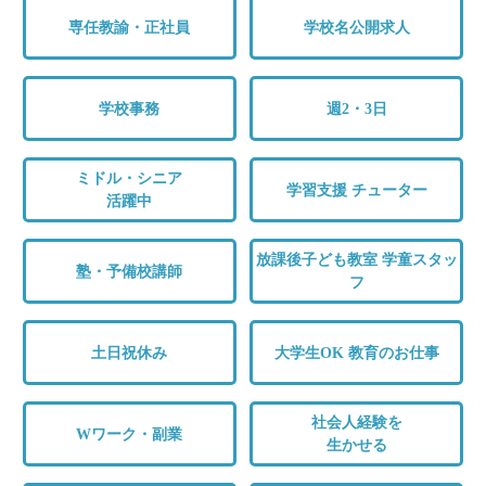
専任教諭・正社員
学校名公開求人
学校事務
週2・3日
ミドル・シニア
学習支援 チューター
活躍中
放課後子ども教室 学童スタッ
塾・予備校講師
フ
土日祝休み
大学生OK 教育のお仕事
社会人経験を
Wワーク・副業
生かせる