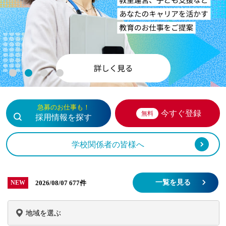
1
2
3
4
急募のお仕事も！
今すぐ登録
無料
採用情報を探す
学校関係者の皆様へ
一覧を見る
2026/08/07
677件
NEW