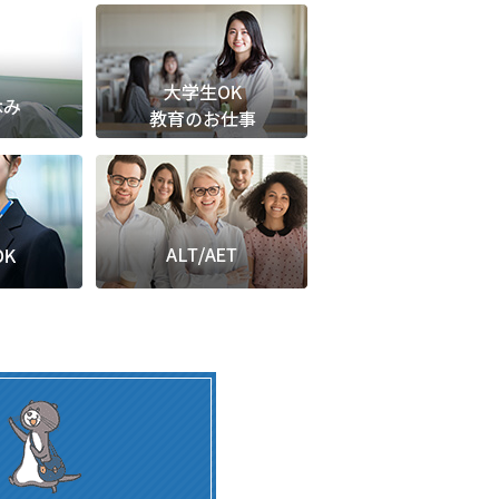
定派遣
OK
卒
ン・Uターン応援
経験を活かせる
ママ活躍中
・シニア活躍中
勤務可
時間以内
ク・副業
み