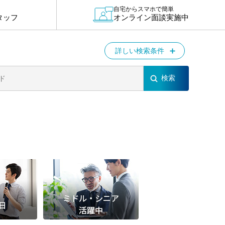
退勤
自宅からスマホで簡単
タッフ
オンライン面談実施中
休
の転職応援
詳しい検索条件
K
★採用
★採用
4月★採用
★採用
急募採用
公開求人