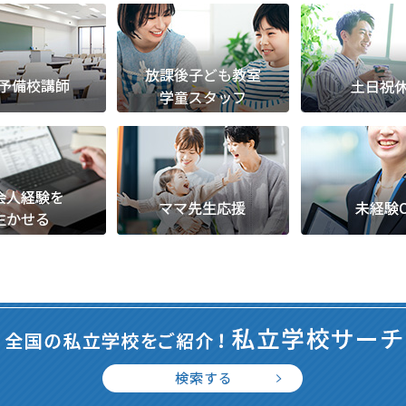
派遣
紹介予
士
未経験
新卒
フ
第二新
Iター
社会人
子育て
ミドル
扶養内
残業少
1日4
フ
週1日
週2日
Wワー
夕方の