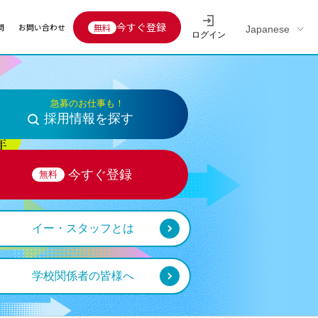
今すぐ登録
問
お問い合わせ
ログイン
Educators’ interview
採用情報一覧
区分
連企業
らの転職者活躍中
急募のお仕事も！
採用情報を探す
定給30万円以上
託
用情報
今すぐ登録
無料
定給25万円以上
定給20万円以上
10分以内
イー・スタッフとは
5分以内
を活かす
学校関係者の皆様へ
活かす
み