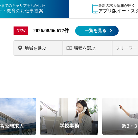
15時
今までのキャリアを活かした
最新の求人情報が届く
新・教育のお仕事提案
アプリ版イー・ス
土日祝
初めて
2026/08/06
677件
一覧を見る
NEW
学生O
週6日
週5日
週4日
週3日
3学期
1学期
新年度
2学期
即日★
学校名
紹介