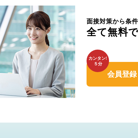
面接対策から条
全て無料
カンタン!
５分
会員登録