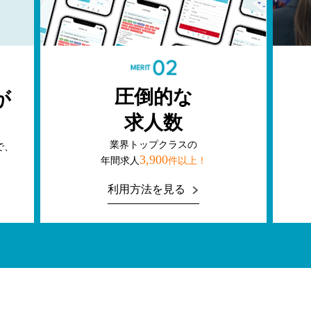
圧倒的な
が
求人数
了
業界トップクラスの
で、
3,900
年間求⼈
件以上！
利用方法を見る