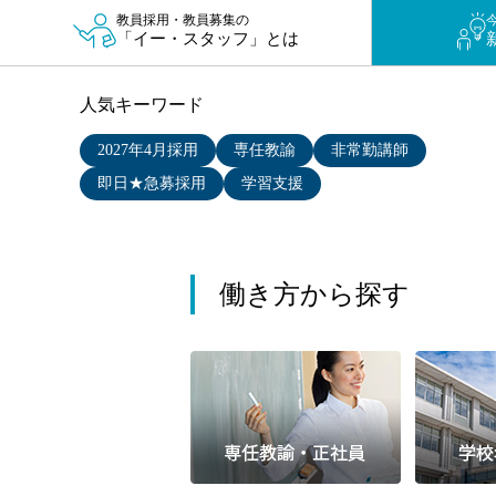
小学校教員
教員採用・教員募集の
「イー・スタッフ」とは
保健体育教員
音楽教員
人気キーワード
美術教員
ICT支援員
2027年4月採用
専任教諭
非常勤講師
実習助手
即日★急募採用
学習支援
司書
カウンセラー
部活動指導員
働き方から探す
学童スタッフ
その他職種
学習支援
チューター
個別指導
ALT/AET