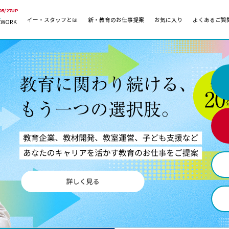
05/27UP
イー・スタッフとは
新・教育のお仕事提案
お気に入り
よくあるご質
EWORK
教員の採用
採用形態
採用
専任教諭
教育関
常勤講師
教員か
非常勤講師
月額固
常勤職員
業務委
非常勤職員
自社採
アルバイト・パート
月額固
その他
月額固
正社員
駅徒歩
契約社員
駅徒歩
英語力
資格を
AMの