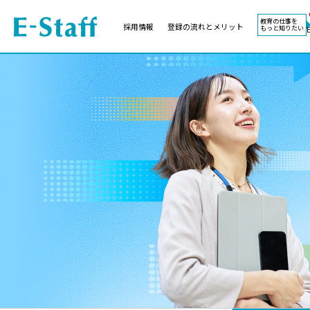
教育の仕事を
採用情報
登録の流れとメリット
もっと知りたい
EWORK TOP
コラム
地域
教科
関東
英語教員
東海
社会教員
近畿
理科教員
九州
数学教員
北海道
国語教員
沖縄県
その他教科教員
東北
学校事務
信越
情報教員
中国
家庭科教員
四国
技術教員
北陸
養護教諭
講師（免許不問）