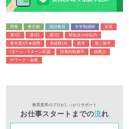
関東
東京都
国語教員
非常勤講師
派遣
週3日
週4日
週5日
駅徒歩10分以内
新年度4月★採用
未経験OK
新卒
第二新卒
Iターン・Uターン応援
扶養内勤務可
残業少
Wワーク・副業
教育業界のプロがしっかりサポート
お仕事スタートまでの
流
れ