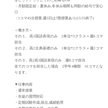
をピックアップしてのご応募もOK
・月額固定給：夏休み,冬休み期間も同額の給与で安心
◎
・1コマ45分授業,週3日は7限授業あり(15:55終了)
＜働き方＞
その１、高3国語表現のみ 2単位*3クラス＝週6コマ
担当
その２、高2古典基礎のみ 1単位*2クラス＝週2コマ
担当
その３、高2高3国語表現のみ 週8コマ担当
全てのコマを担当した場合 2学年4種類 16コマとな
ります。
▼仕事内容
・通常授業
・生徒の質問対応
・定期試験作成,採点,成績処理