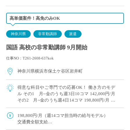
高単価案件！高免のみOK
神奈川県
非常勤講師
派遣
国語 高校の非常勤講師 9月開始
仕事NO：T261-2608-637kok
神奈川県横浜市保土ケ谷区岩井町
得意な科目やご専門での応募OK！ 働き方のモデ
ル その1 月~金のうち週3日10コマ 142,000円/月
その2 月~金のうち週4日14コマ 198,800円/月 共
学高校単独校、女子バレーボール部や野球部・陸
上部など […]
198,800円/月（週14コマ担当時の給与モデル）
交通費全額支給
労災保険加入