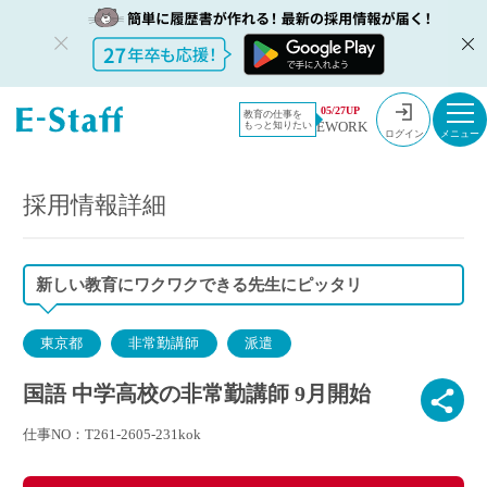
教員採用情
採用情報
05/27UP
教育の仕事を
EWORK
もっと知りたい
報のイー・
国語 中学高校の非常勤講師 9月開始
ログイン
スタッフ
TOP
採用情報詳細
新しい教育にワクワクできる先生にピッタリ
東京都
非常勤講師
派遣
国語 中学高校の非常勤講師 9月開始
仕事NO：T261-2605-231kok