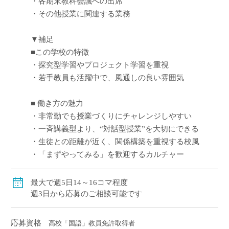
・各期末教科会議への出席
・その他授業に関連する業務
▼補足
■この学校の特徴
・探究型学習やプロジェクト学習を重視
・若手教員も活躍中で、風通しの良い雰囲気
■ 働き方の魅力
・非常勤でも授業づくりにチャレンジしやすい
・一斉講義型より、“対話型授業”を大切にできる
・生徒との距離が近く、関係構築を重視する校風
・「まずやってみる」を歓迎するカルチャー
最大で週5日14～16コマ程度
週3日から応募のご相談可能です
応募資格
高校「国語」教員免許取得者