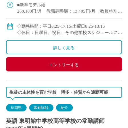
と好待遇 新卒で約280,0 […]
■新卒モデル給
268,100円/月 教職調整額：13,405円/月 教員特別手
当：3,800円/月
・35歳時モデル給
◇勤務時間：平日8:25-17:15/土曜日8:25-13:15
349,200円/月 教職調整額：17,460円/月 教員特別手
◇休日：日曜日、祝日、その他学校スケジュールによ
当：6,500円/月
る
詳しく見る
◇賞与：4か月分(令和7年度実績)
◇手当：通勤、扶養、住居
エントリーする
定年：63歳(65歳まで再雇用あり)
生徒の主体性を育む学校 博多・佐賀から通勤可能
福岡県
常勤講師
紹介
英語 東明館中学校高等学校の常勤講師