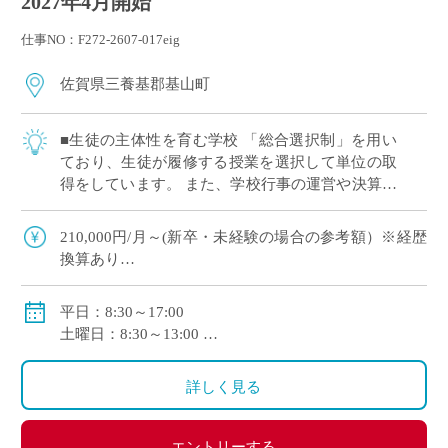
2027年4月開始
仕事NO：F272-2607-017eig
佐賀県三養基郡基山町
■生徒の主体性を育む学校 「総合選択制」を用い
ており、生徒が履修する授業を選択して単位の取
得をしています。 また、学校行事の運営や決算な
ども生徒が主体となり行います。 主体的な生徒の
サポートをしていただき、生徒一人ひとり […]
210,000円/月～(新卒・未経験の場合の参考額）※経歴
換算あり
賞与：年2回
手当：
平日：8:30～17:00
交通費全額支給
土曜日：8:30～13:00
※基本的に土曜日の授業はありません。
土曜日はイベント・課外授業を除き原則、出勤の必
詳しく見る
要はありません。
エントリーする