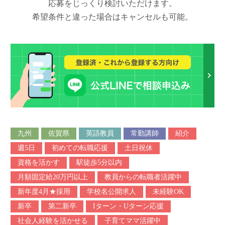
応募をじっくり検討いただけます。
希望条件と違った場合はキャンセルも可能。
九州
佐賀県
英語教員
常勤講師
紹介
週5日
初めての転職応援
土日祝休
資格を活かす
駅徒歩5分以内
月額固定給20万円以上
教員からの転職者活躍中
新年度4月★採用
学校名公開求人
未経験OK
新卒
第二新卒
Iターン・Uターン応援
社会人経験を活かせる
子育てママ活躍中