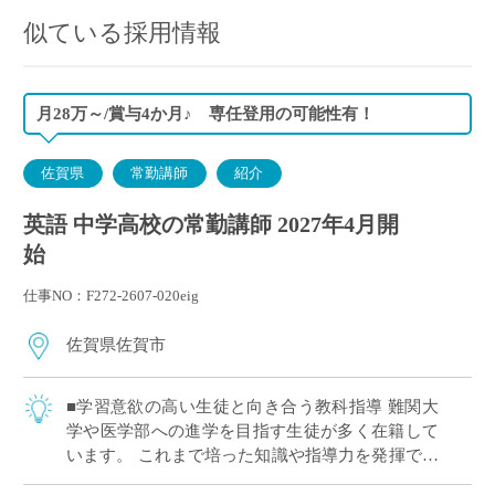
似ている採用情報
月28万～/賞与4か月♪ 専任登用の可能性有！
佐賀県
常勤講師
紹介
英語 中学高校の常勤講師 2027年4月開
始
仕事NO：F272-2607-020eig
佐賀県佐賀市
■学習意欲の高い生徒と向き合う教科指導 難関大
学や医学部への進学を目指す生徒が多く在籍して
います。 これまで培った知識や指導力を発揮でき
る環境です！ ■新卒：約280,000円/月、賞与4か月