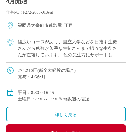
4月開始
仕事NO：F272-2606-013eig
福岡県太宰府市連歌屋1丁目
幅広いコースがあり、国立大学などを目指す生徒
さんから勉強が苦手な生徒さんまで様々な生徒さ
んが在籍しています。 他の先生方にサポートして
いただきながらスキルアップが目指せる学校で
す！ 新卒・未経験・ブランクがある先生もぜひ
274,210円(新卒未経験の場合)
[…]
賞与：4.6か月
手当：通勤手当、扶養手当、住居手当
自動車通勤可
平日：8:30～16:45
土曜日：8:30～13:30※奇数週の隔週
1コマ45分
詳しく見る