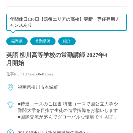
40歳の場合：約5,500,000円/年
年間休日130日【筑後エリアの高校】更新・専任登用チ
ャンスあり
福岡県
常勤講師
紹介
英語 柳川高等学校の常勤講師 2027年4
月開始
仕事NO：F272-2606-015eig
福岡県柳川市本城町
■特進コースのご担当 特進コースで国公立大学や
難関大学を目指す生徒の進学指導をお願いします
■国際交流が盛んでグローバルな環境です ALTを
複数配置、留学生も多く受け入れておりグローバ
ルな環境で活躍したい方にピッタリ 異 […]
205,050円/月（新卒未経験の場合) ～