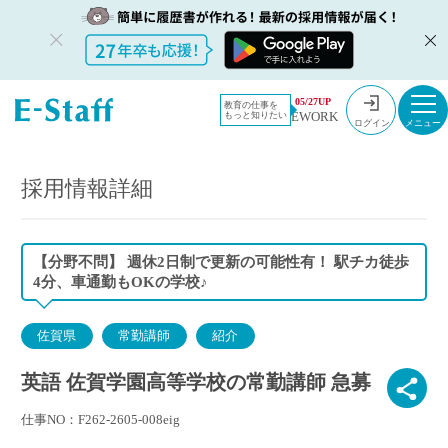
教員採用情
採用情報
05/27UP
教育の仕事を
EWORK
もっと知りたい
報のイー・
英語 佐賀学園高等学校の常勤講師 急募
ログイン
スタッフ
TOP
採用情報詳細
【分野不問】 週休2日制で更新の可能性有！ 駅チカ徒歩
4分、車通勤もOKの学校♪
佐賀県
常勤講師
紹介
英語 佐賀学園高等学校の常勤講師 急募
仕事NO：F262-2605-008eig