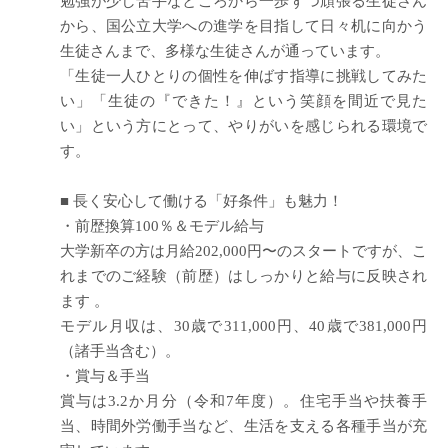
勉強が少し苦手なところから一歩ずつ頑張る生徒さん
から、国公立大学への進学を目指して日々机に向かう
生徒さんまで、多様な生徒さんが通っています。
「生徒一人ひとりの個性を伸ばす指導に挑戦してみた
い」「生徒の『できた！』という笑顔を間近で見た
い」という方にとって、やりがいを感じられる環境で
す。
■ 長く安心して働ける「好条件」も魅力！
・前歴換算100％＆モデル給与
大学新卒の方は月給202,000円〜のスタートですが、こ
れまでのご経験（前歴）はしっかりと給与に反映され
ます 。
モデル月収は、30歳で311,000円、40歳で381,000円
（諸手当含む）。
・賞与＆手当
賞与は3.2か月分（令和7年度）。住宅手当や扶養手
当、時間外労働手当など、生活を支える各種手当が充