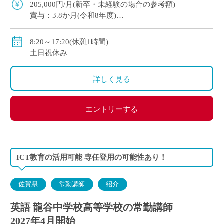
仕事もプライベートも大切にしたい方 […]
205,000円/月(新卒・未経験の場合の参考額)
賞与：3.8か月(令和8年度)
手当：住宅手当、通勤手当、扶養手当、調整手当、特
勤手当
8:20～17:20(休憩1時間)
自動車通勤可
土日祝休み
詳しく見る
エントリーする
ICT教育の活用可能 専任登用の可能性あり！
佐賀県
常勤講師
紹介
英語 龍谷中学校高等学校の常勤講師
2027年4月開始