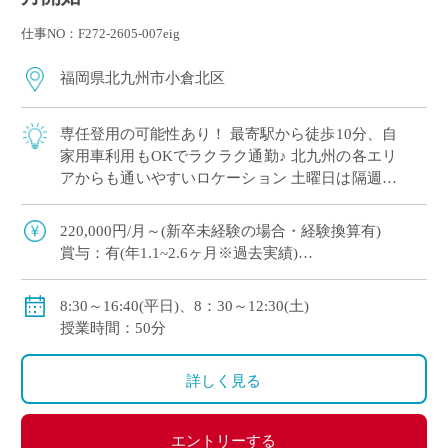
仕事NO：F272-2605-007eig
福岡県北九州市小倉北区
専任登用の可能性あり！ 最寄駅から徒歩10分、自
家用車利用もOKでラクラク通勤♪ 北九州の各エリ
アからも通いやすいロケーション 土曜日は隔週勤
務ですが授業無しのため自宅研修をされる先生も
多数！ 長期休暇もしっかりとれて自 […]
220,000円/月～(新卒未経験の場合・経験換算有)
賞与：有(年1.1~2.6ヶ月※過去実績)
手当：扶養・住居・通勤・部活・課外等
8:30～16:40(平日)、8：30～12:30(土)
授業時間：50分
◇モデル月給
30歳：288,700円/月
詳しく見る
40歳：396,600円/月
50歳：491,000円/月
エントリーする