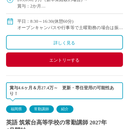
賞与：2か月
保険：私学共済 社会保険、労災保険、雇用保険
手当：扶養手当
平日：8:30～16:30(休憩60分)
オープンキャンパスや行事等で土曜勤務の場合は振替
◇モデル月収(調整金含む）
休日
35歳：約330,000円
詳しく見る
45歳：約430,000円
55歳：約530,000円
エントリーする
賞与4.6ヶ月＆月27.4万～ 更新・専任登用の可能性あ
り！
福岡県
常勤講師
紹介
英語 筑紫台高等学校の常勤講師 2027年