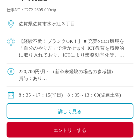
仕事NO：F272-2605-009eig
佐賀県佐賀市水ヶ江３丁目
【経験不問！ブランクOK！】 ■ 充実のICT環境を
「自分のやり方」で活かせます ICT教育を積極的
に取り入れており、ICTにより業務効率化等、先
生方の授業やテストの負担を減らす取り組みをし
ています。 「最新の設備を使い […]
220,700円/月～（新卒未経験の場合の参考額)
賞与：あり
手当：調整、通勤、住宅、扶養
保険：私学共済 社会保険、労災保険、雇用保険、退
8：35～17：15(平日) 8：35～13：00(隔週土曜)
職金制度あり
休暇：介護、看護、子育て等に関する休暇制度
詳しく見る
◇モデル年収
新卒入社の場合：約3,700,000円/年
エントリーする
30歳の場合：約4,700,000円/年