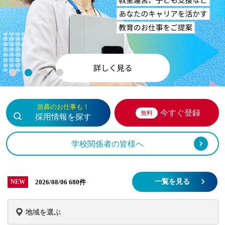
1
2
3
4
急募のお仕事も！
今すぐ登録
無料
採用情報を探す
学校関係者の皆様へ
一覧を見る
2026/08/06
680件
NEW