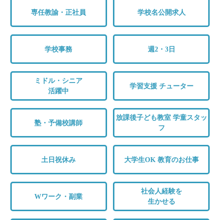
専任教諭・正社員
学校名公開求人
学校事務
週2・3日
ミドル・シニア
学習支援 チューター
活躍中
放課後子ども教室 学童スタッ
塾・予備校講師
フ
土日祝休み
大学生OK 教育のお仕事
社会人経験を
Wワーク・副業
生かせる