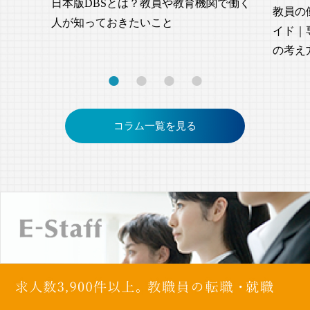
日本版DBSとは？教員や教育機関で働く
教員の
人が知っておきたいこと
イド｜
の考え
コラム一覧を見る