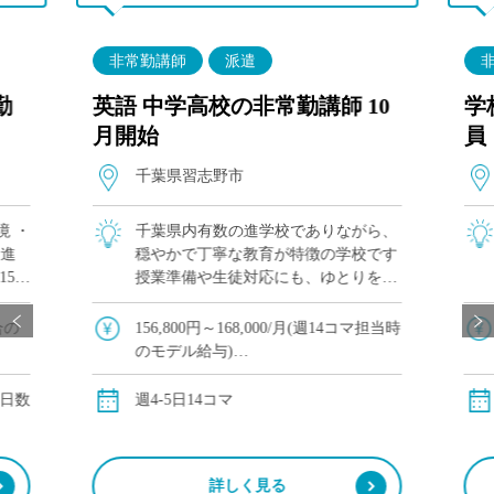
非常勤講師
派遣
勤
英語 中学高校の非常勤講師 10
学
月開始
員
千葉県習志野市
境 ・
千葉県内有数の進学校でありながら、
も進
穏やかで丁寧な教育が特徴の学校です
15コ
授業準備や生徒対応にも、ゆとりを持
等の
ってご勤務いただけます 中1,高1,高3
中高
のご担当（3学期/高3：授業なし）
合の
156,800円～168,000/月(週14コマ担当時
勤務
のモデル給与)
※交通費別途支給
は、
※12月や年明けも月額固定で安定収入
・日数
週4-5日14コマ
詳しく見る