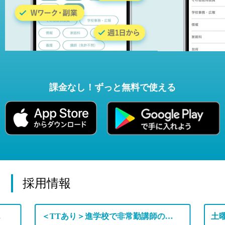
課金なし！ずっと無料で使える
採用情報
東部エリア
＜TTあり＞進学校で非常勤講師のお仕事！