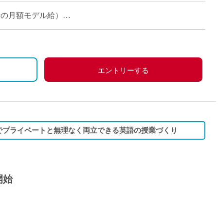
が多く、とても落ち着いた雰囲気の中で授 […]
担当時の月額モデル給）
エントリーする
日でプライベートと無理なく両立できる英語の授業づくり
開始