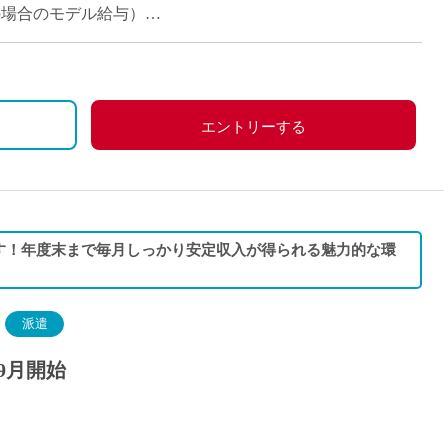
派遣
担当の場合のモデル給与）
紹介予
士
未経験
新卒
フ
第二新
エントリーする
Iター
社会人
子育て
ミドル
す！年度末まで毎月しっかり安定収入が得られる魅力的な環
扶養内
残業少
1日4
派遣
フ
週1日
9月開始
週2日
Wワー
夕方の