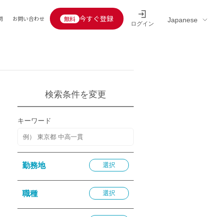
今すぐ登録
問
お問い合わせ
ログイン
Educators’ interview
採用情報一覧
区分
連企業
らの転職者活躍中
定給30万円以上
検索条件を変更
託
用情報
キーワード
定給25万円以上
定給20万円以上
10分以内
勤務地
選択
5分以内
を活かす
職種
選択
活かす
み