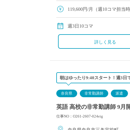
校です。 素直で真面目な生徒
119,600円/月（週10コマ
交通費全額支給
週3日10コマ
詳しく見る
朝はゆったり9:40スタート！週3
奈良県
非常勤講師
派遣
英語 高校の非常勤講師 9月
仕事NO：O261-2607-024eig
奈良県奈良市三条宮前町