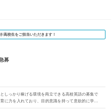
15時
土日祝
初めて
学生O
週6日
好/高校生をご担当いただきます！
週5日
週4日
週3日
急募
3学期
1学期
新年度
2学期
即日★
やすさとしっかり稼げる環境を両立できる高校英語の募集で
学校名
教育に力を入れており、目的意識を持って意欲的に学ぶ
紹介
がら授業に取り組めます。 「週3日 […]