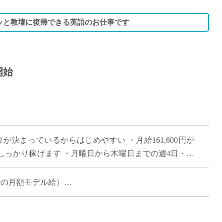
ッと教壇に復帰できる英語のお仕事です
開始
が決まっているからはじめやすい ・月給161,600円が
っかり稼げます ・月曜日から木曜日までの週4日・16
れまで長年つちかってこられた […]
担当時の月額モデル給）