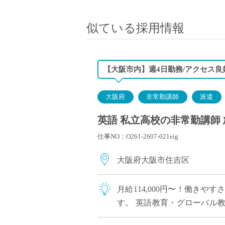
小学校教員
保健体育教員
似ている採用情報
音楽教員
美術教員
ICT支援員
【大阪市内】週4日勤務/アクセス良
実習助手
司書
大阪府
非常勤講師
派遣
カウンセラー
英語 私立高校の非常勤講師 
部活動指導員
仕事NO：O261-2607-021eig
学童スタッフ
その他職種
大阪府大阪市住吉区
学習支援
チューター
月給114,000円〜！働き
個別指導
す。 英語教育・グローバル
ALT/AET
生徒が多く、やりがいを感じな