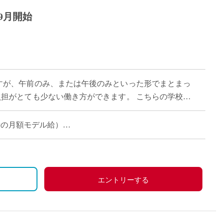
9月開始
勤務ですが、午前のみ、または午後のみといった形でまとまっ
負担がとても少ない働き方ができます。 こちらの学校は
理念に掲げ、生徒一人ひとりが自 […]
担当時の月額モデル給）
エントリーする