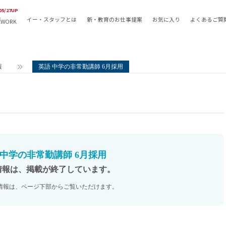
05/27UP
イー・スタッフとは
新・教育のお仕事提案
お気に入り
よくあるご質
EWORK
教員の採用
採用形態
採用
専任教諭
教育関
報
英語 中学の非常勤講師 6月採用
常勤講師
教員か
非常勤講師
月額固
常勤職員
業務委
非常勤職員
自社採
アルバイト・パート
月額固
その他
月額固
 中学の非常勤講師 6月採用
正社員
駅徒歩
情報は、掲載が終了しています。
契約社員
駅徒歩
情報は、ページ下部からご覧いただけます。
英語力
資格を
AMの