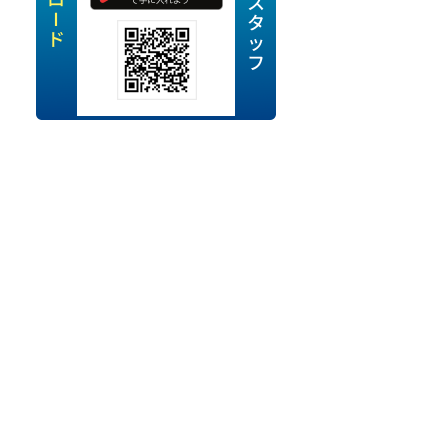
定派遣
OK
卒
ン・Uターン応援
経験を活かせる
ママ活躍中
・シニア活躍中
勤務可
時間以内
ク・副業
み