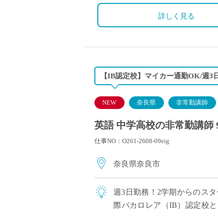
詳しく見る
【IB認定校】マイカー通勤OK/週
NEW
奈良県
非常勤講師
英語 中学高校の非常勤講師 
仕事NO：O261-2608-09eig
奈良県奈良市
週3日勤務！2学期からのス
際バカロレア（IB）認定校