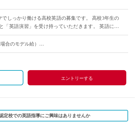
直雇用
免許不
15コマでしっかり働ける高校英語の募集です。 高校3年生の
と「英語演習」を受け持っていただきます。 英語に少
多いため、基礎からスモールス […]
担当の場合のモデル給）
エントリーする
B認定校での英語指導にご興味はありませんか