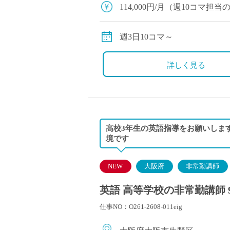
塾・予備校講師
114,000円/月（週10コマ
オンライン講師
別途交通費全額支給
幼稚園教諭・保育
週3日10コマ～
日本語教師
添削・校正スタッ
詳しく見る
学校支援員
広報・宣伝
一般事務
経理・会計事務
高校3年生の英語指導をお願いしま
総務・人事事務
境です
管理・運営
営業職
NEW
大阪府
非常勤講師
こども支援スタッ
英語 高等学校の非常勤講師 
仕事NO：O261-2608-011eig