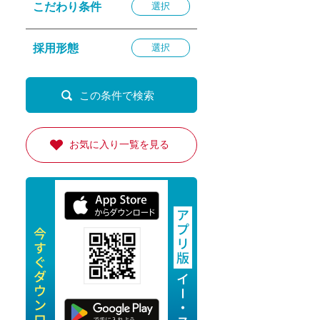
こだわり条件
選択
退勤
休
採用形態
選択
の転職応援
K
お気に入り一覧を見る
★採用
★採用
4月★採用
★採用
急募採用
公開求人