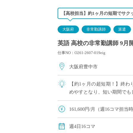
【高校担当】約1ヶ月の短期でサク
大阪府
非常勤講師
派遣
英語 高校の非常勤講師 9月
仕事NO：O261-2607-019eig
大阪府豊中市
【約1ヶ月の超短期！】終わり
めやすとなり、短い期間でもし
コマご担当いただきます ・こ
161,600円/月（週16コマ
交通費：別途全額支給
週4日16コマ