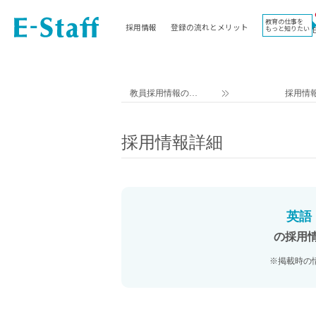
教育の仕事を
採用情報
登録の流れとメリット
もっと知りたい
EWORK TOP
コラム
地域
教科
関東
英語教員
教員採用情報のイ
採用情
東海
社会教員
ー・スタッフ TOP
近畿
理科教員
採用情報詳細
九州
数学教員
北海道
国語教員
沖縄県
その他教科教員
東北
学校事務
英語
信越
情報教員
の採用
中国
家庭科教員
※掲載時の
四国
技術教員
北陸
養護教諭
講師（免許不問）