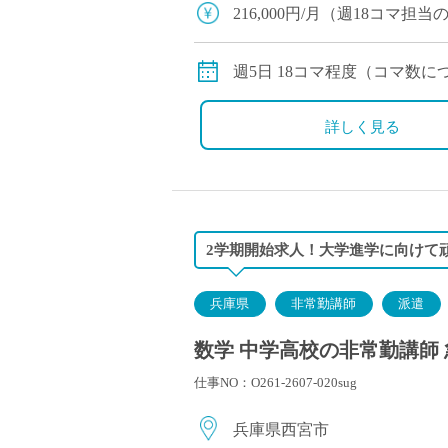
塾・予備校講師
216,000円/月（週18コマ
オンライン講師
交通費別途全額支給
幼稚園教諭・保育
週5日 18コマ程度（コマ数
日本語教師
添削・校正スタッ
詳しく見る
学校支援員
広報・宣伝
一般事務
経理・会計事務
2学期開始求人！大学進学に向けて
総務・人事事務
管理・運営
兵庫県
非常勤講師
派遣
営業職
数学 中学高校の非常勤講師 
こども支援スタッ
仕事NO：O261-2607-020sug
兵庫県西宮市