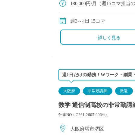
180,000円/月（週15コマ
交通費別途全額支給（車通勤
15コマ以上のご担当の場合
週3～4日 15コマ
す。
詳しく見る
週1日だけの勤務！Wワーク・副業
大阪府
非常勤講師
派遣
数学 通信制高校の非常勤講
仕事NO：O261-2605-006sug
大阪府堺市堺区