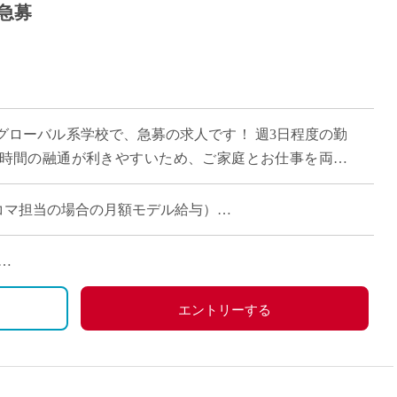
急募
グローバル系学校で、急募の求人です！ 週3日程度の勤
時間の融通が利きやすいため、ご家庭とお仕事を両立
アを活かして無理なく働きたい先生に最適の […]
週6～8コマ担当の場合の月額モデル給与）
２限以降スタート」「水曜は私用のため休み希望」など
エントリーする