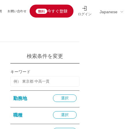
今すぐ登録
問
お問い合わせ
ログイン
Educators’ interview
採用情報一覧
区分
連企業
らの転職者活躍中
定給30万円以上
検索条件を変更
託
用情報
キーワード
定給25万円以上
定給20万円以上
10分以内
勤務地
選択
5分以内
を活かす
職種
選択
活かす
み