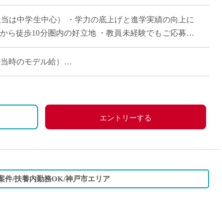
直雇用
担当は中学生中心） ・学力の底上げと進学実績の向上に
免許不
から徒歩10分圏内の好立地 ・教員未経験でもご応募可
る方はエントリーください。
コマ担当時のモデル給）
エントリーする
案件/扶養内勤務OK/神戸市エリア