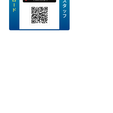
定派遣
OK
卒
ン・Uターン応援
経験を活かせる
ママ活躍中
・シニア活躍中
勤務可
時間以内
ク・副業
み