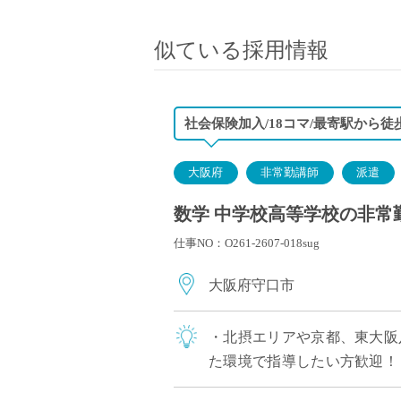
小学校教員
保健体育教員
似ている採用情報
音楽教員
美術教員
ICT支援員
社会保険加入/18コマ/最寄駅から徒
実習助手
司書
大阪府
非常勤講師
派遣
カウンセラー
数学 中学校高等学校の非常
部活動指導員
仕事NO：O261-2607-018sug
学童スタッフ
その他職種
大阪府守口市
学習支援
チューター
・北摂エリアや京都、東大阪
個別指導
た環境で指導したい方歓迎！ 
ALT/AET
躍中 ・高校免許のみで応募可能