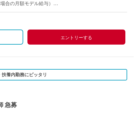
担当の場合の月額モデル給与）
の場合、社内規定に基づいてお支払い）
、社会保険（健康保険・厚生年金・雇用保険）加入になりま
エントリーする
・扶養内勤務にピッタリ
師 急募