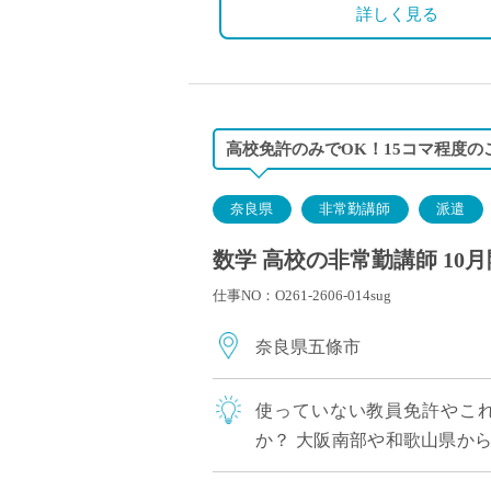
詳しく見る
高校免許のみでOK！15コマ程度の
奈良県
非常勤講師
派遣
数学 高校の非常勤講師 10
仕事NO：O261-2606-014sug
奈良県五條市
使っていない教員免許やこ
か？ 大阪南部や和歌山県か
を募集しています。 勤務は週1