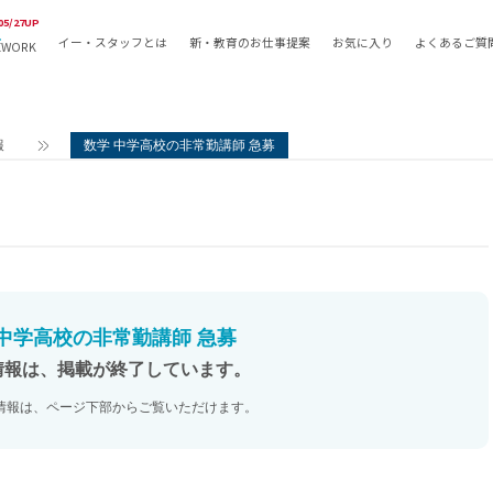
05/27UP
イー・スタッフとは
新・教育のお仕事提案
お気に入り
よくあるご質
EWORK
教員の採用
採用形態
採用
専任教諭
教育関
報
数学 中学高校の非常勤講師 急募
常勤講師
教員か
非常勤講師
月額固
常勤職員
業務委
非常勤職員
自社採
アルバイト・パート
月額固
その他
月額固
 中学高校の非常勤講師 急募
正社員
駅徒歩
情報は、掲載が終了しています。
契約社員
駅徒歩
情報は、ページ下部からご覧いただけます。
英語力
資格を
AMの