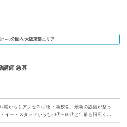
15時
土日祝
初めて
学生O
週6日
歩7～8分圏内/大阪東部エリア
週5日
週4日
週3日
勤講師 急募
3学期
1学期
新年度
2学期
即日★
八尾からもアクセス可能 ・新校舎、最新の設備が整っ
学校名
・イー・スタッフからも30代～60代と年齢も幅広く活
紹介
 ・探求型学習やSDGsへの取り組 […]