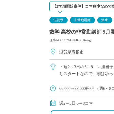
【2学期開始案件】コマ数少なめで負
滋賀県
非常勤講師
派遣
数学 高校の非常勤講師 9月
仕事NO：O261-2607-016sug
滋賀県彦根市
・週2～3日の6～8コマ担当
りスタートなので、朝はゆっ
してご勤務いただけます
66,000～88,000円/月（
交通費：別途全額支給
週2～3日 6～8コマ