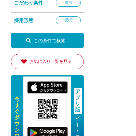
こだわり条件
選択
退勤
休
採用形態
選択
の転職応援
K
お気に入り一覧を見る
★採用
★採用
4月★採用
★採用
急募採用
公開求人