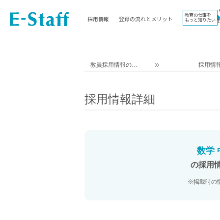
教育の仕事を
採用情報
登録の流れとメリット
もっと知りたい
EWORK TOP
コラム
地域
教科
関東
英語教員
教員採用情報のイ
採用情
東海
社会教員
ー・スタッフ TOP
近畿
理科教員
採用情報詳細
九州
数学教員
北海道
国語教員
沖縄県
その他教科教員
東北
学校事務
数学
信越
情報教員
の採用
中国
家庭科教員
※掲載時の
四国
技術教員
北陸
養護教諭
講師（免許不問）