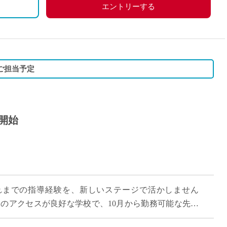
エントリーする
ご担当予定
月開始
れまでの指導経験を、新しいステージで活かしません
らのアクセスが良好な学校で、10月から勤務可能な先生
5コマの担当で、月収約18万円。プライベ […]