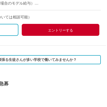
派遣
担当の場合のモデル給与）
紹介予
士
未経験
については相談可能）
新卒
フ
第二新
エントリーする
Iター
社会人
子育て
ミドル
頑張る生徒さんが多い学校で働いてみませんか？
扶養内
残業少
1日4
急募
フ
週1日
週2日
Wワー
夕方の