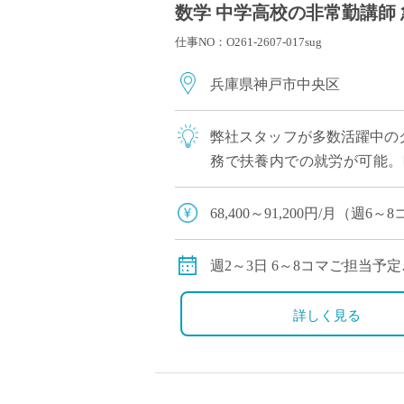
数学 中学高校の非常勤講師 
仕事NO：O261-2607-017sug
兵庫県神戸市中央区
弊社スタッフが多数活躍中の
務で扶養内での就労が可能。
したい方や、これまでのキャリ
68,400～91,200円/月（
交通費別途全額支給
週2～3日 6～8コマご担当予定
※時間割の相談OKです。「
詳しく見る