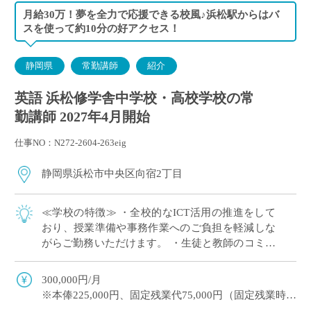
月給30万！夢を全力で応援できる校風♪浜松駅からはバ
スを使って約10分の好アクセス！
静岡県
常勤講師
紹介
英語 浜松修学舎中学校・高校学校の常
勤講師 2027年4月開始
仕事NO：N272-2604-263eig
静岡県浜松市中央区向宿2丁目
≪学校の特徴≫ ・全校的なICT活用の推進をして
おり、授業準備や事務作業へのご負担を軽減しな
がらご勤務いただけます。 ・生徒と教師のコミュ
ニケーションが活発で、関係を作りやすい環境で
す♪ ・普通科のほかに看護科、商業科な […]
300,000円/月
※本俸225,000円、固定残業代75,000円（固定残業時間
（45時間）を超えた場合は超過勤務手当あり）