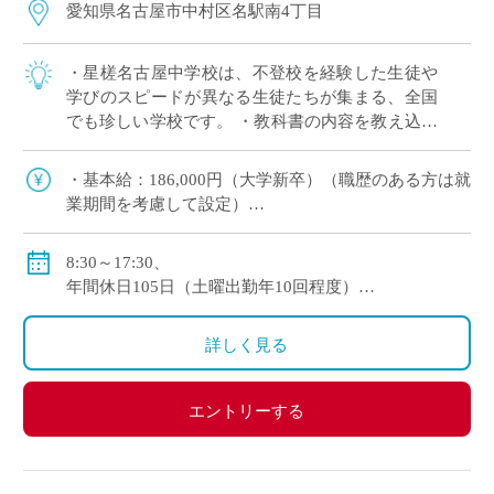
愛知県名古屋市中村区名駅南4丁目
・星槎名古屋中学校は、不登校を経験した生徒や
学びのスピードが異なる生徒たちが集まる、全国
でも珍しい学校です。 ・教科書の内容を教え込む
よりも、生徒さんの理解度に合わせて指導を行
い、「できた！」を大切にできる校風です。 ・
・基本給：186,000円（大学新卒）（職歴のある方は就
[…]
業期間を考慮して設定）
・手当：40,000円
・超過勤務手当
8:30～17:30、
・通勤手当：実費支給（上限150,000円）
年間休日105日（土曜出勤年10回程度）
※但し、公共交通機関の最短区間6ヶ月定期代の月
年次有給休暇：6ヶ月継続勤務後、10日（6ヶ月以内の
額相当分とする。
年次有給休暇は無）
詳しく見る
・昇給：あり（毎年4月）
・賞与：あり（7月、12月）
・退職金：あり
エントリーする
・賃金支払日：毎月末日締め、25日支払（支給日が銀
行窓口休業日の場合は前日）