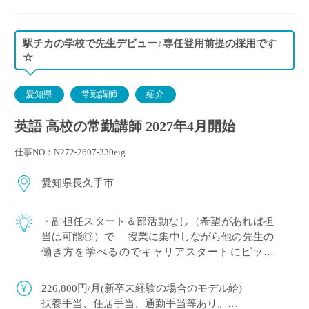
駅チカの学校で先生デビュー♪専任登用前提の採用です
☆
愛知県
常勤講師
紹介
英語 高校の常勤講師 2027年4月開始
仕事NO：N272-2607-330eig
愛知県長久手市
・副担任スタート＆部活動なし（希望があれば担
当は可能◎）で 授業に集中しながら他の先生の
働き方を学べるのでキャリアスタートにピッタ
リ！ ・「期限付き専任教諭」として、今後、専任
としての登用が前提のご採用です☆ ・最寄り […]
226,800円/月(新卒未経験の場合のモデル給)
扶養手当、住居手当、通勤手当等あり。