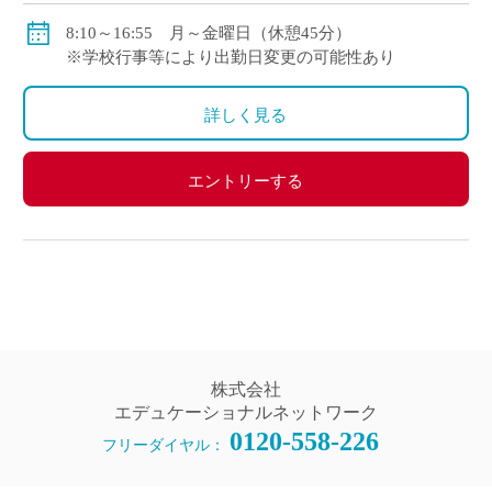
賞与：年2回、4.2ヶ月分（昨年度実績）
8:10～16:55 月～金曜日（休憩45分）
※学校行事等により出勤日変更の可能性あり
諸手当：住宅手当、休日補習手当、休日部活動手当な
ど
詳しく見る
福利厚生：私学共済（健康保険、年金）、雇用保険、
労災保険
エントリーする
株式会社
エデュケーショナルネットワーク
0120-558-226
フリーダイヤル：