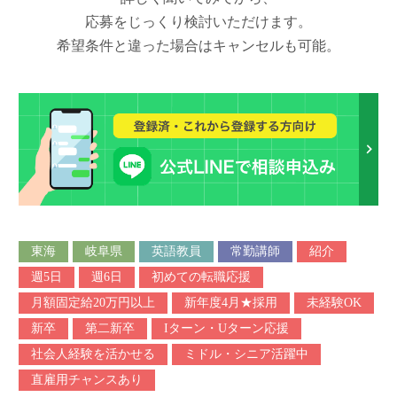
応募をじっくり検討いただけます。
希望条件と違った場合はキャンセルも可能。
東海
岐阜県
英語教員
常勤講師
紹介
週5日
週6日
初めての転職応援
月額固定給20万円以上
新年度4月★採用
未経験OK
新卒
第二新卒
Iターン・Uターン応援
社会人経験を活かせる
ミドル・シニア活躍中
直雇用チャンスあり