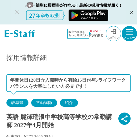
教員採用情
採用情報
05/27UP
教育の仕事を
EWORK
もっと知りたい
報のイー・
英語 麗澤瑞浪中学校高等学校の常勤講師 2027年4月開始
ログイン
スタッフ
TOP
採用情報詳細
年間休日120日☆入職時から有給15日付与♪ライフワーク
バランスを大事にしたい方必見です！
岐阜県
常勤講師
紹介
英語 麗澤瑞浪中学校高等学校の常勤講
師 2027年4月開始
仕事NO：N272-2605-284eig