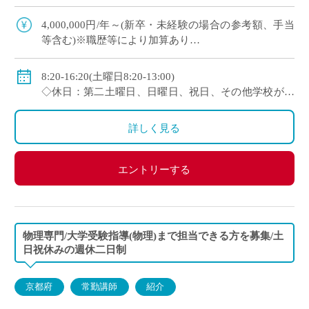
契約更新、専任教諭への登用チャンスあり 全国大
会で活躍する運動部を多数擁しながら […]
4,000,000円/年～(新卒・未経験の場合の参考額、手当
等含む)※職歴等により加算あり
◇年収モデル(参考)
・30歳(教諭・配偶者あり)：約660万円
8:20-16:20(土曜日8:20-13:00)
・40歳(教諭・配偶者及び子２人)：約860万円
◇休日：第二土曜日、日曜日、祝日、その他学校が定
・50歳(教諭・配偶者及び子２人)：約940万円
める日
◇手当：各種手当有
詳しく見る
◇賞与：有(過去実績3.55ヶ月分＋30万円)
◇保険：私学共済、雇用保険、労災保険
エントリーする
物理専門/大学受験指導(物理)まで担当できる方を募集/土
日祝休みの週休二日制
京都府
常勤講師
紹介