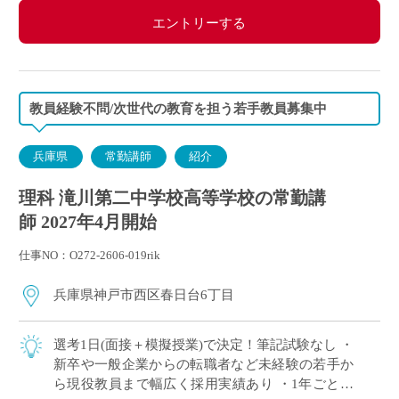
エントリーする
教員経験不問/次世代の教育を担う若手教員募集中
兵庫県
常勤講師
紹介
理科 滝川第二中学校高等学校の常勤講
師 2027年4月開始
仕事NO：O272-2606-019rik
兵庫県神戸市西区春日台6丁目
選考1日(面接＋模擬授業)で決定！筆記試験なし ・
新卒や一般企業からの転職者など未経験の若手か
ら現役教員まで幅広く採用実績あり ・1年ごとに