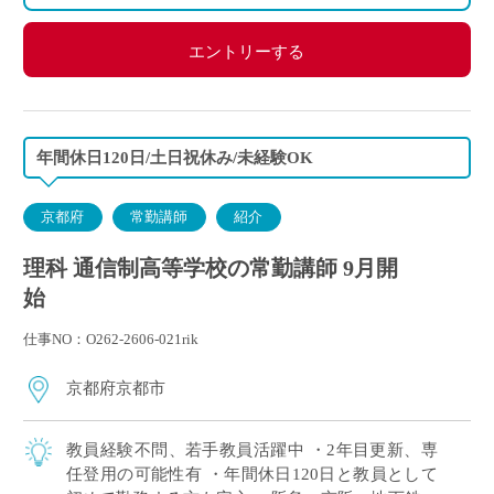
エントリーする
年間休日120日/土日祝休み/未経験OK
京都府
常勤講師
紹介
理科 通信制高等学校の常勤講師 9月開
始
仕事NO：O262-2606-021rik
京都府京都市
教員経験不問、若手教員活躍中 ・2年目更新、専
任登用の可能性有 ・年間休日120日と教員として