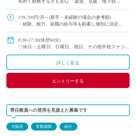
初めて勤務する方も安心 ・阪急、京阪、地下鉄と
三路線からアクセス可 （西宮や奈良、滋賀など近
隣他府県からも1時間程度で通勤可） […]
239,700円/月～(新卒・未経験の場合の参考額)
・経験、能⼒、前職の給与等を勘案し個別に決定
＜年収モデル例＞
・450万円／経験3年：30歳（⽉給24万1300円＋賞与＋
8:30-17:30(休憩60分)
他⼿当）
◇休日：土曜日、日曜日、祝日、その他学校スケジュ
・500万円／経験6年：33歳（⽉給24万7900円＋賞与＋
ールによる
他⼿当
・年間休日120日のシフト制
詳しく見る
◇賞与：有
◇手当：通勤手当、役職手当、住宅手当等
エントリーする
◇保険：私学共済、雇用保険、労災保険
専任教員への登用を見据えた募集です
大阪府
常勤講師
紹介