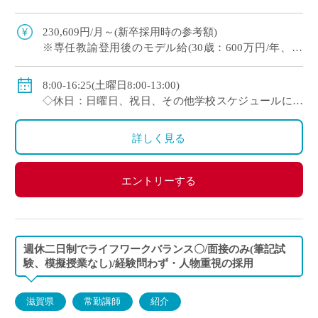
・人物重視(面接と模擬授業で選考、筆記試験な
し) ・1クラス30名の少人数授業 […]
230,609円/月～(新卒採用時の参考額)
※専任教諭登用後のモデル給(30歳：600万円/年、35
歳：700万円/年)
◇賞与：有(7.0ヶ月分＋α ※過去実績)
8:00-16:25(土曜日8:00-13:00)
◇手当：各種有
◇休日：日曜日、祝日、その他学校スケジュールによ
◇保険：私学共済、雇用保険、労災保険
る
詳しく見る
エントリーする
週休二日制でライフワークバランス〇/面接のみ(筆記試
験、模擬授業なし)/経験問わず・人物重視の採用
滋賀県
常勤講師
紹介