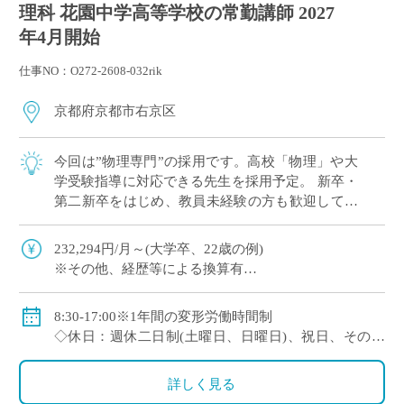
理科 花園中学高等学校の常勤講師 2027
年4月開始
仕事NO：O272-2608-032rik
京都府京都市右京区
今回は”物理専門”の採用です。高校「物理」や大
学受験指導に対応できる先生を採用予定。 新卒・
第二新卒をはじめ、教員未経験の方も歓迎してい
ます。 これから教員としてキャリアを築きたい方
にも適した環境 […]
232,294円/月～(大学卒、22歳の例)
※その他、経歴等による換算有
◇手当：通勤手当、残業手当
◇賞与：有
8:30-17:00※1年間の変形労働時間制
◇保険：私学共済、雇用保険、労災保険
◇休日：週休二日制(土曜日、日曜日)、祝日、その他
学校の定める休日
詳しく見る