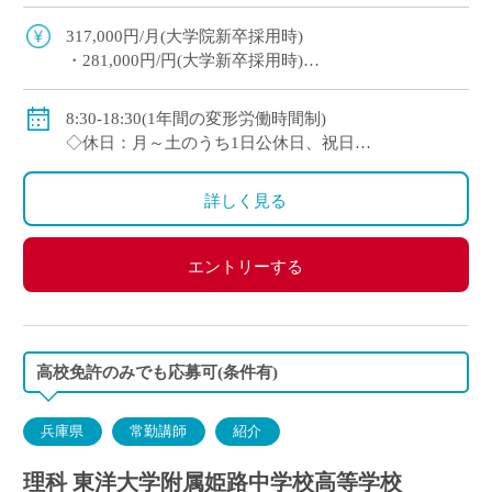
園負担) ※単身者に限る。若手教員の経済的・生
活的な自立を全面的にバックアップ ・ […]
317,000円/月(大学院新卒採用時)
・281,000円/円(大学新卒採用時)
◇賞与：有(6ヶ月分※初年度は4ヶ月分)
◇手当：各種有
8:30-18:30(1年間の変形労働時間制)
・通勤手当：上限50,000円)
◇休日：月～土のうち1日公休日、祝日
・住居手当：賃貸の場合は上限27,000円)
・その他、夏季や年末年始、春季休暇、他学校スケ
・休日出勤：9,000円/日
ジュールによる
詳しく見る
・その他、扶養等の諸手当が条件に応じて支給あり
◇保険：私学共済、雇用保険など
エントリーする
高校免許のみでも応募可(条件有)
兵庫県
常勤講師
紹介
理科 東洋大学附属姫路中学校高等学校