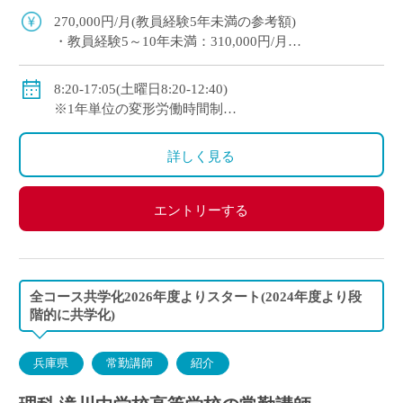
教育への意欲を重視した採用です。 平日1日 […]
270,000円/月(教員経験5年未満の参考額)
・教員経験5～10年未満：310,000円/月
・教員経験10年以上：350,000円/月
◇手当：各種有
8:20-17:05(土曜日8:20-12:40)
◇賞与：有
※1年単位の変形労働時間制
◇保険：私学共済、雇用保険、労災保険
◇休日：週休二日制(平日1日＋日曜日・祝日)、その他
学校の定める休日
詳しく見る
エントリーする
全コース共学化2026年度よりスタート(2024年度より段
階的に共学化)
兵庫県
常勤講師
紹介