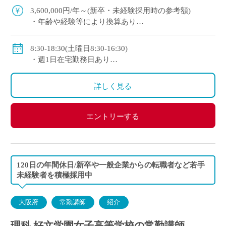
実 ・全教室に電子黒板、生徒1 […]
3,600,000円/年～(新卒・未経験採用時の参考額)
・年齢や経験等により換算あり
◇手当：各種有
◇賞与：有
8:30-18:30(土曜日8:30-16:30)
◇保険：私学共済、雇用保険、労災保険
・週1日在宅勤務日あり
・年間変形労働時間制
◇休日：日曜日、祝日、その他学校の定める休日
詳しく見る
エントリーする
120日の年間休日/新卒や一般企業からの転職者など若手
未経験者を積極採用中
大阪府
常勤講師
紹介
理科 好文学園女子高等学校の常勤講師