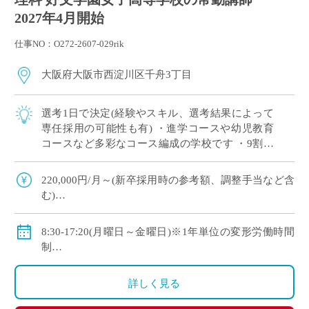
2027年4月開始
仕事NO：O272-2607-029rik
大阪府大阪市西淀川区千舟3丁目
選考1日で決定(経験やスキル、選考結果によって
専任採用の可能性も有) ・進学コースや幼児教育
コースなど多彩なコース編成の学校です ・9割以
上の生徒が大学や短大、専門学校に進学していま
す ・新卒や社会人からのキャリアチェン […]
220,000円/月～(新卒採用時の参考額、調整手当など含
む)
◇手当：各種有
◇賞与：有
8:30-17:20(月曜日～金曜日)※1年単位の変形労働時間
◇保険：私学共済、雇用保険、労災保険
制
◇休日：年間120日程度
・土曜日、日曜日、祝日、その他学校スケジュールに
詳しく見る
よる