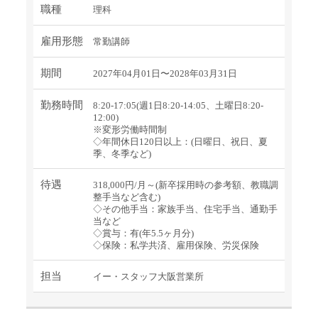
職種
理科
雇用形態
常勤講師
期間
2027年04月01日〜2028年03月31日
勤務時間
8:20-17:05(週1日8:20-14:05、土曜日8:20-
12:00)
※変形労働時間制
◇年間休日120日以上：(日曜日、祝日、夏
季、冬季など)
待遇
318,000円/月～(新卒採用時の参考額、教職調
整手当など含む)
◇その他手当：家族手当、住宅手当、通勤手
当など
◇賞与：有(年5.5ヶ月分)
◇保険：私学共済、雇用保険、労災保険
担当
イー・スタッフ大阪営業所