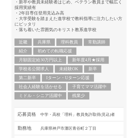
・新卒や教員未経験者はじめ、ベテラン教員まで幅広く
採用実績有
・2年目専任登用見込み高
・大学受験を踏まえた進学校で教科指導に注力したい方
にピッタリ
・落ち着いた雰囲気のキリスト教系進学校
近畿
兵庫県
理科教員
常勤講師
紹介
初めての転職応援
月額固定給30万円以上
新年度4月★採用
学校名公開求人
未経験OK
新卒
第二新卒
Iターン・Uターン応援
社会人経験を活かせる
子育てママ活躍中
ミドル・シニア活躍中
残業少
応募資格
中学・高校「理科」教員免許取得(見込)者
勤務地
兵庫県神戸市灘区青谷町２丁目