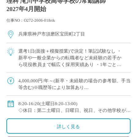
理科 滝川中学校高等学校の常勤講師
2027年4月開始
仕事NO：O272-2606-018rik
兵庫県神戸市須磨区宝田町2丁目
選考1日(面接＋模擬授業)で決定！筆記試験なし ・
新卒や一般企業からの転職者など未経験の若手か
ら現役教員まで幅広く採用実績あり ・1年ごとに
契約更新、専任教諭への登用チャンスあり ・創立
100年を超える神戸市内の伝統校
4,000,000円/年～(新卒・未経験の場合の参考額、手当
等含む)※職歴等により加算あり
◇年収モデル(参考)
・30歳(教諭・配偶者あり)：約660万円
8:20-16:20(土曜日8:20-13:00)
・40歳(教諭・配偶者及び子２人)：約860万円
◇休日：第二土曜日、日曜日、祝日、その他学校が定
・50歳(教諭・配偶者及び子２人)：約940万円
める日
◇手当：各種手当有
詳しく見る
◇賞与：有(過去実績3.55ヶ月分＋30万円)
◇保険：私学共済、雇用保険、労災保険