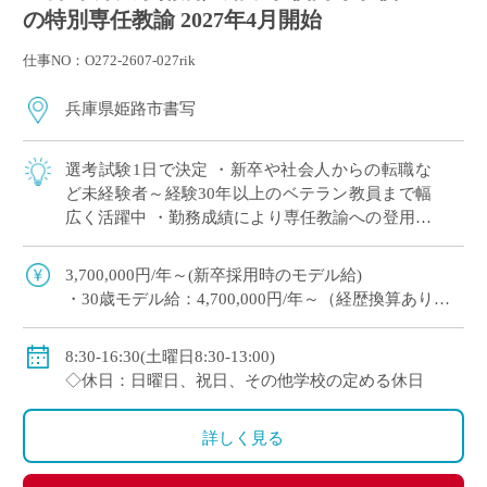
の特別専任教諭 2027年4月開始
仕事NO：O272-2607-027rik
兵庫県姫路市書写
選考試験1日で決定 ・新卒や社会人からの転職な
ど未経験者～経験30年以上のベテラン教員まで幅
広く活躍中 ・勤務成績により専任教諭への登用あ
り ・e-learningなどICTの導入にも積極的、国際交
流にも注力 ※高校免許 […]
3,700,000円/年～(新卒採用時のモデル給)
・30歳モデル給：4,700,000円/年～（経歴換算あり）
・専任教諭のモデル給：24歳520万円/年、30歳630万
円/年程度
8:30-16:30(土曜日8:30-13:00)
※上記以外に補習手当、特殊業務手当、通勤手当、入
◇休日：日曜日、祝日、その他学校の定める休日
試手当、クラブ活動手当を支給
※勤続1年以上の場合は退職金あり
詳しく見る
◇保険：私学共済、雇用保険、労災保険