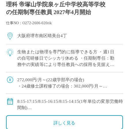
理科 帝塚山学院泉ヶ丘中学校高等学校
の任期制専任教員 2027年4月開始
仕事NO：O272-2606-020rik
大阪府堺市南区晴美台4丁
生物または物理を専門的に指導できる方 ・週1日
の自宅研修日でシッカリ休める ・任期制専任：勤
務中の実績等により専任教員への採用を見据えた
ポジションです ・新卒や未経験者をはじめ他校か
らの転職希望者まで幅広く採用実績あり […]
272,000円/月～(22歳学部卒の場合)
・24歳修士課程修了の場合：302,000円/月～
・理論年収：4,802,400円～
◇手当：各種有
8:15-17:15/8:15-16:15/8:15-14:15(1年単位の変形労働時
◇賞与：有(過去実績：年間4.7ヶ月＋260,000円)
間制)
◇保険：私学共済、雇用保険、労災保険
※週1日の自宅研修日あり
◇休日：日曜日、祝日、その他学校スケジュールによ
詳しく見る
る