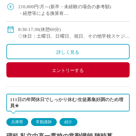
210,800円/月～(新卒・未経験の場合の参考額)
・経歴等による換算有
◇賞与：有
◇手当：各種有
8:30-17:30(休憩60分)
◇保険：私学共済、雇用保険、労災保険
◇休日：土曜日、日曜日、祝日、その他学校スケジュ
ールによる
詳しく見る
エントリーする
111日の年間休日でしっかり休む/生徒募集好調のため増
員★
兵庫県
常勤講師
紹介