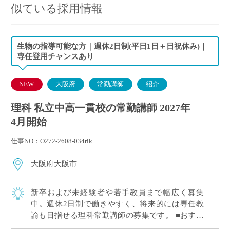
似ている採用情報
生物の指導可能な方｜週休2日制(平日1日＋日祝休み)｜
専任登用チャンスあり
NEW
大阪府
常勤講師
紹介
理科 私立中高一貫校の常勤講師 2027年
4月開始
仕事NO：O272-2608-034rik
大阪府大阪市
新卒および未経験者や若手教員まで幅広く募集
中。週休2日制で働きやすく、将来的には専任教
諭も目指せる理科常勤講師の募集です。 ■おすす
めポイント 新卒および未経験者や若手教員歓迎。