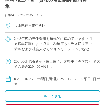
理科 私立中高一貫校の常勤講師 随時募
集
仕事NO：O262-2605-011rik
兵庫県神戸市中央区
2～3年後の専任登用も積極的に進めています ・生
徒募集好調により増員、次年度もクラス増決定 ・
新卒および社会人からのキャリアチェンジなど未
経験者も積極的に採用中 ・モデル年収310万円～
550万円(ご経験等による) ・神 […]
253,000円/月(新卒・修士修了、調整手当等含む) ※大
卒の場合229,400円/月
・モデル年収310万円～550万円(経験等による)
◇手当：各種有
8:20～16:25、土曜日(隔週)8:25～12:35 ※平日1日半
◇賞与：有
休
◇保険：私学共済、雇用保険、労災保険
◇年間休日111日
・休日：平日1日半休、土曜日(隔週)、日・祝日、その
詳しく見る
他学校が定める日
・イベント等で休日出勤した場合は代休取得で対応