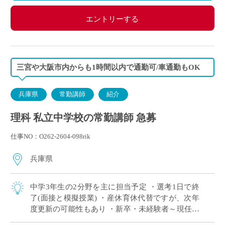
エントリーする
三宮や大阪市内からも1時間以内で通勤可/車通勤もOK
兵庫県
常勤講師
紹介
理科 私立中学校の常勤講師 急募
仕事NO：O262-2604-098rik
兵庫県
中学3年生の2分野を主に担当予定 ・選考1日で終
了(面接と模擬授業) ・産休育休代替ですが、次年
度更新の可能性もあり ・新卒・未経験者～現任者
まで幅広く募集中 ・国際理解教育やICT設備の充