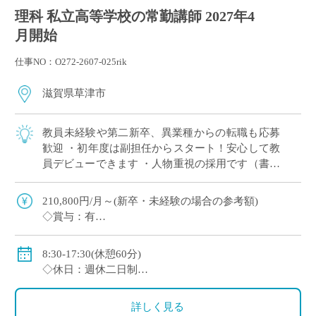
理科 私立高等学校の常勤講師 2027年4
月開始
仕事NO：O272-2607-025rik
滋賀県草津市
教員未経験や第二新卒、異業種からの転職も応募
歓迎 ・初年度は副担任からスタート！安心して教
員デビューできます ・人物重視の採用です（書類
選考＋面接のみ） ・週休2日制（月曜日または土
曜日＋日曜、祝日休み） ・2～3年後を […]
210,800円/月～(新卒・未経験の場合の参考額)
◇賞与：有
◇手当：各種有
◇保険：私学共済、雇用保険、労災保険
8:30-17:30(休憩60分)
◇休日：週休二日制
・月曜日または土曜日のうち1日(担当コースによる)、
日曜日、祝日、その他学校スケジュールによる
詳しく見る