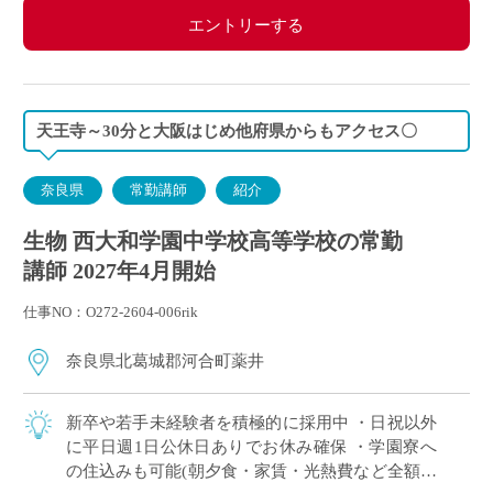
エントリーする
天王寺～30分と大阪はじめ他府県からもアクセス〇
奈良県
常勤講師
紹介
生物 西大和学園中学校高等学校の常勤
講師 2027年4月開始
仕事NO：O272-2604-006rik
奈良県北葛城郡河合町薬井
新卒や若手未経験者を積極的に採用中 ・日祝以外
に平日週1日公休日ありでお休み確保 ・学園寮へ
の住込みも可能(朝夕食・家賃・光熱費など全額学