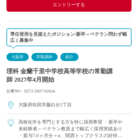
エントリーする
専任登用を見据えたポジション/新卒～ベテラン問わず幅
広く募集中
大阪府
常勤講師
紹介
理科 金蘭千里中学校高等学校の常勤講
師 2027年4月開始
仕事NO：O272-2607-026rik
大阪府吹田市藤白台5丁目
高校化学を専門とする方を特に採用希望 ・新卒や
未経験者～ベテラン教員まで幅広く採用実績あり
・賞与7.0ヶ月分＋α、関西トップクラスの好待遇