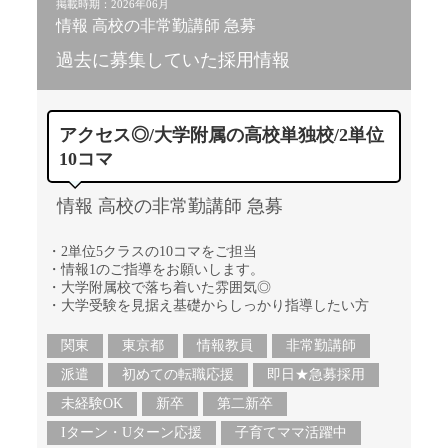
掲載時期：2026年06月
情報 高校の非常勤講師 急募
過去に募集していた採用情報
アクセス◎/大学附属の高校単独校/2単位
10コマ
情報 高校の非常勤講師 急募
・2単位5クラスの10コマをご担当
・情報1のご指導をお願いします。
・大学附属校で落ち着いた雰囲気◎
・大学受験を見据え基礎からしっかり指導したい方
関東
東京都
情報教員
非常勤講師
派遣
初めての転職応援
即日★急募採用
未経験OK
新卒
第二新卒
Iターン・Uターン応援
子育てママ活躍中