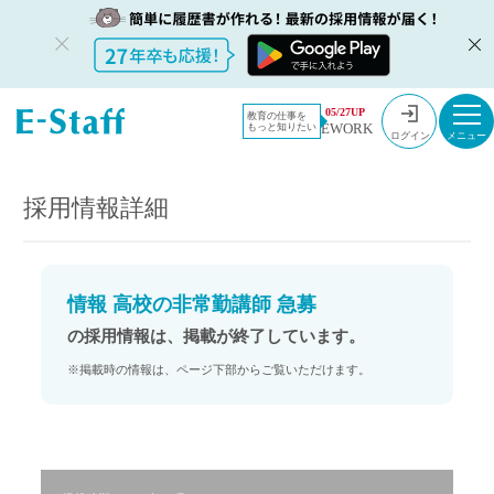
教員採用情
採用情報
05/27UP
教育の仕事を
EWORK
もっと知りたい
報のイー・
情報 高校の非常勤講師 急募
ログイン
スタッフ
TOP
採用情報詳細
情報 高校の非常勤講師 急募
の採用情報は、掲載が終了しています。
※掲載時の情報は、ページ下部からご覧いただけます。