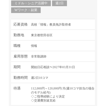
ミドル・シニア活躍中
週2日
Wワーク・副業
応募資格
高校「情報」教員免許取得者
勤務地
東京都世田谷区
職種
情報
雇用形態
非常勤講師
期間
開始日応相談〜2027年03月31日
勤務時間
週2日10コマ
待遇
112,000円～120,000円/月(週10コマ担当の場合
のモデル給与)
◇ご指導経験により決定
◇交通費別途支給