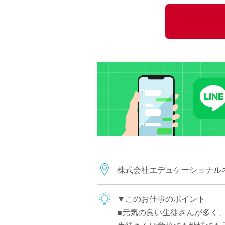
小学校教員
保健体育教員
音楽教員
美術教員
ICT支援員
実習助手
司書
カウンセラー
部活動指導員
学童スタッフ
その他職種
学習支援
株式会社エデュケーショナル
チューター
個別指導
▼このお仕事のポイント
ALT/AET
■元気の良い生徒さんが多く