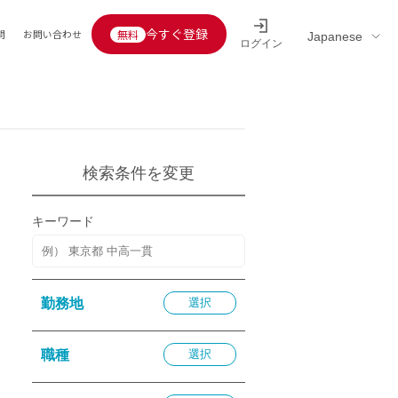
今すぐ登録
問
お問い合わせ
ログイン
Educators’ interview
採用情報一覧
区分
連企業
らの転職者活躍中
定給30万円以上
検索条件を変更
託
用情報
キーワード
定給25万円以上
定給20万円以上
10分以内
勤務地
選択
5分以内
を活かす
職種
選択
活かす
み