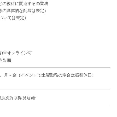
などの教科に関連するの業務
直雇用
等の具体的な配属は未定）
免許不
については未定）
長)※オンライン可
)※対面
完全退勤)、月～金（イベントで土曜勤務の場合は振替休日）
員免許取得(見込)者