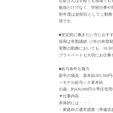
生徒さんは学校でも地域でも
塾・予備校講師
勉強だけでなく、学校行事や
オンライン講師
初年度は副担任としてご勤務
幼稚園教諭・保育
境です。
日本語教師
添削・校正スタッ
■安定的に働きたい方におす
学校支援員
採用は常勤講師（1年の有期
広報・宣伝
実際の勤務においても、19:3
一般事務
プライベートも大切にお仕事
経理・会計事務
総務・人事事務
■給与条件も魅力
管理・運営
新卒の場合、基本給285,500
営業職
＜モデル給与＞※基本給
こども支援スタッ
45歳：約430,000円※専任登
▼仕事内容
具体的には・・・
・家庭科の通常授業（準備含