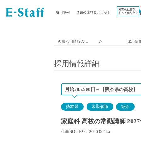
教育の仕事を
採用情報
登録の流れとメリット
もっと知りたい
EWORK TOP
コラム
地域
教科
関東
英語教員
教員採用情報のイ
採用情
東海
社会教員
ー・スタッフ TOP
近畿
理科教員
採用情報詳細
九州
数学教員
北海道
国語教員
沖縄県
その他教科教員
月給285,500円～【熊本県の高校】
東北
学校事務
信越
情報教員
熊本県
常勤講師
紹介
中国
家庭科教員
四国
技術教員
家庭科 高校の常勤講師 202
北陸
養護教諭
仕事NO：F272-2606-004kat
講師（免許不問）