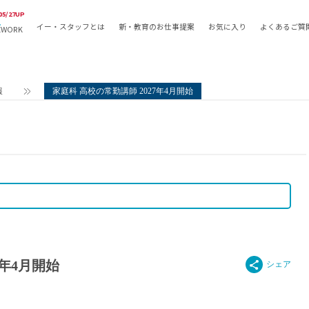
05/27UP
イー・スタッフとは
新・教育のお仕事提案
お気に入り
よくあるご質
EWORK
教員の採用
採用形態
採用
専任教諭
教育関
報
家庭科 高校の常勤講師 2027年4月開始
常勤講師
教員か
非常勤講師
月額固
常勤職員
業務委
非常勤職員
自社採
アルバイト・パート
月額固
その他
月額固
正社員
駅徒歩
契約社員
駅徒歩
英語力
7年4月開始
資格を
AMの