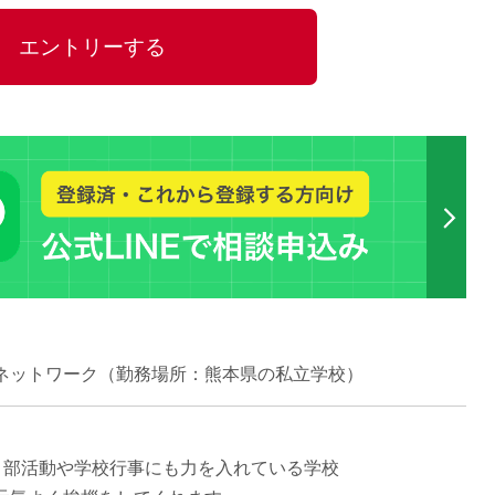
15時
エントリーする
土日祝
初めて
学生O
週6日
週5日
週4日
週3日
3学期
1学期
新年度
2学期
ネットワーク（勤務場所：熊本県の私立学校）
即日★
学校名
紹介
、部活動や学校行事にも力を入れている学校