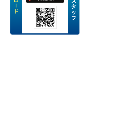
定派遣
OK
卒
ン・Uターン応援
経験を活かせる
ママ活躍中
・シニア活躍中
勤務可
時間以内
ク・副業
み