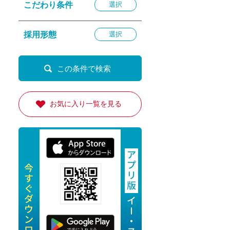
こだわり条件
選択
退勤
休
採用形態
選択
の転職応援
K
お気に入り一覧を見る
★採用
★採用
4月★採用
★採用
急募採用
公開求人