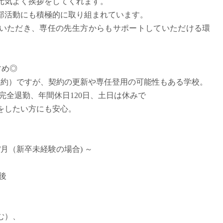
元気よく挨拶をしてくれます。
派遣
部活動にも積極的に取り組まれています。
紹介予
いただき、専任の先生方からもサポートしていただける環
士
未経験
新卒
フ
第二新
すめ◎
Iター
契約）ですが、契約の更新や専任登用の可能性もある学校。
社会人
0完全退勤、年間休日120日、土日は休みで
子育て
をしたい方にも安心。
ミドル
扶養内
残業少
円/月（新卒未経験の場合) ～
1日4
フ
週1日
用後
週2日
Wワー
む）、
夕方の