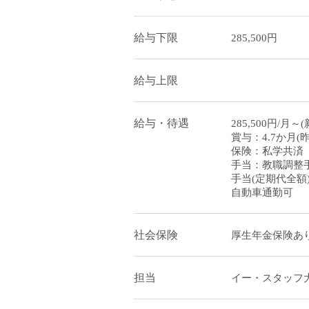
給与下限
285,500円
給与上限
給与・待遇
285,500円/月
賞与：4.7か月(
保険：私学共済
手当：教職調整
手当(定期代全額
自動車通勤可
社会保険
厚生年金保険あり
担当
イー・スタッフ